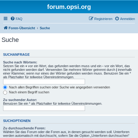
forum.opsi.org
FAQ
Registrieren
Anmelden
Foren-Übersicht
Suche
Suche
SUCHANFRAGE
Suche nach Wörtern:
Setzen Sie ein
+
vor ein Wort, das gefunden werden muss und ein
-
vor ein Wort, das
nicht gefunden werden darf. Verwenden Sie mehrere Wörter getrennt durch
|
innerhalb
einer Klammer, wenn nur eines der Wörter gefunden werden muss. Benutzen Sie ein *
als Platzhalter für teilweise Übereinstimmungen.
Nach allen Begriffen suchen oder Suche wie angegeben verwenden
Nach einem Begriff suchen
Zu suchender Autor:
Benutzen Sie ein * als Platzhalter für teilweise Übereinstimmungen.
SUCHOPTIONEN
Zu durchsuchende Foren:
Wählen Sie das Forum oder die Foren aus, in denen gesucht werden soll. Unterforen
werden automatisch mit durchsucht, sofern Sie die Option „Unterforen durchsuchen“