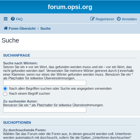
forum.opsi.org
FAQ
Registrieren
Anmelden
Foren-Übersicht
Suche
Suche
SUCHANFRAGE
Suche nach Wörtern:
Setzen Sie ein
+
vor ein Wort, das gefunden werden muss und ein
-
vor ein Wort, das
nicht gefunden werden darf. Verwenden Sie mehrere Wörter getrennt durch
|
innerhalb
einer Klammer, wenn nur eines der Wörter gefunden werden muss. Benutzen Sie ein *
als Platzhalter für teilweise Übereinstimmungen.
Nach allen Begriffen suchen oder Suche wie angegeben verwenden
Nach einem Begriff suchen
Zu suchender Autor:
Benutzen Sie ein * als Platzhalter für teilweise Übereinstimmungen.
SUCHOPTIONEN
Zu durchsuchende Foren:
Wählen Sie das Forum oder die Foren aus, in denen gesucht werden soll. Unterforen
werden automatisch mit durchsucht, sofern Sie die Option „Unterforen durchsuchen“