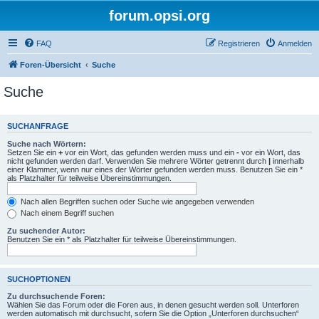
forum.opsi.org
FAQ
Registrieren
Anmelden
Foren-Übersicht
Suche
Suche
SUCHANFRAGE
Suche nach Wörtern:
Setzen Sie ein
+
vor ein Wort, das gefunden werden muss und ein
-
vor ein Wort, das
nicht gefunden werden darf. Verwenden Sie mehrere Wörter getrennt durch
|
innerhalb
einer Klammer, wenn nur eines der Wörter gefunden werden muss. Benutzen Sie ein *
als Platzhalter für teilweise Übereinstimmungen.
Nach allen Begriffen suchen oder Suche wie angegeben verwenden
Nach einem Begriff suchen
Zu suchender Autor:
Benutzen Sie ein * als Platzhalter für teilweise Übereinstimmungen.
SUCHOPTIONEN
Zu durchsuchende Foren:
Wählen Sie das Forum oder die Foren aus, in denen gesucht werden soll. Unterforen
werden automatisch mit durchsucht, sofern Sie die Option „Unterforen durchsuchen“