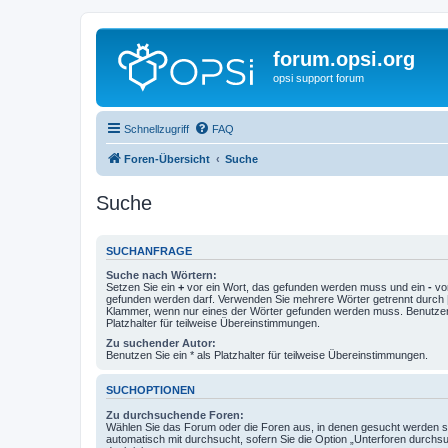
forum.opsi.org
opsi support forum
Schnellzugriff
FAQ
Foren-Übersicht
Suche
Suche
SUCHANFRAGE
Suche nach Wörtern:
Setzen Sie ein
+
vor ein Wort, das gefunden werden muss und ein
-
vor
gefunden werden darf. Verwenden Sie mehrere Wörter getrennt durch
Klammer, wenn nur eines der Wörter gefunden werden muss. Benutzen 
Platzhalter für teilweise Übereinstimmungen.
Zu suchender Autor:
Benutzen Sie ein * als Platzhalter für teilweise Übereinstimmungen.
SUCHOPTIONEN
Zu durchsuchende Foren:
Wählen Sie das Forum oder die Foren aus, in denen gesucht werden so
automatisch mit durchsucht, sofern Sie die Option „Unterforen durchs