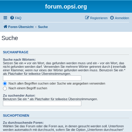
forum.opsi.org
FAQ
Registrieren
Anmelden
Foren-Übersicht
Suche
Suche
SUCHANFRAGE
Suche nach Wörtern:
Setzen Sie ein
+
vor ein Wort, das gefunden werden muss und ein
-
vor ein Wort, das
nicht gefunden werden darf. Verwenden Sie mehrere Wörter getrennt durch
|
innerhalb
einer Klammer, wenn nur eines der Wörter gefunden werden muss. Benutzen Sie ein *
als Platzhalter für teilweise Übereinstimmungen.
Nach allen Begriffen suchen oder Suche wie angegeben verwenden
Nach einem Begriff suchen
Zu suchender Autor:
Benutzen Sie ein * als Platzhalter für teilweise Übereinstimmungen.
SUCHOPTIONEN
Zu durchsuchende Foren:
Wählen Sie das Forum oder die Foren aus, in denen gesucht werden soll. Unterforen
werden automatisch mit durchsucht, sofern Sie die Option „Unterforen durchsuchen“