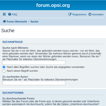
forum.opsi.org
FAQ
Registrieren
Anmelden
Foren-Übersicht
Suche
Suche
SUCHANFRAGE
Suche nach Wörtern:
Setzen Sie ein
+
vor ein Wort, das gefunden werden muss und ein
-
vor ein Wort, das
nicht gefunden werden darf. Verwenden Sie mehrere Wörter getrennt durch
|
innerhalb
einer Klammer, wenn nur eines der Wörter gefunden werden muss. Benutzen Sie ein *
als Platzhalter für teilweise Übereinstimmungen.
Nach allen Begriffen suchen oder Suche wie angegeben verwenden
Nach einem Begriff suchen
Zu suchender Autor:
Benutzen Sie ein * als Platzhalter für teilweise Übereinstimmungen.
SUCHOPTIONEN
Zu durchsuchende Foren:
Wählen Sie das Forum oder die Foren aus, in denen gesucht werden soll. Unterforen
werden automatisch mit durchsucht, sofern Sie die Option „Unterforen durchsuchen“