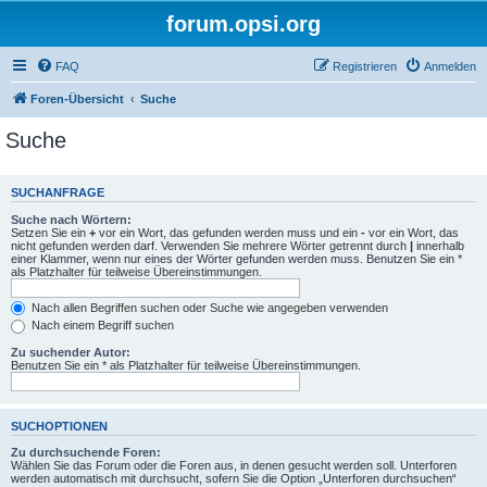
forum.opsi.org
FAQ
Registrieren
Anmelden
Foren-Übersicht
Suche
Suche
SUCHANFRAGE
Suche nach Wörtern:
Setzen Sie ein
+
vor ein Wort, das gefunden werden muss und ein
-
vor ein Wort, das
nicht gefunden werden darf. Verwenden Sie mehrere Wörter getrennt durch
|
innerhalb
einer Klammer, wenn nur eines der Wörter gefunden werden muss. Benutzen Sie ein *
als Platzhalter für teilweise Übereinstimmungen.
Nach allen Begriffen suchen oder Suche wie angegeben verwenden
Nach einem Begriff suchen
Zu suchender Autor:
Benutzen Sie ein * als Platzhalter für teilweise Übereinstimmungen.
SUCHOPTIONEN
Zu durchsuchende Foren:
Wählen Sie das Forum oder die Foren aus, in denen gesucht werden soll. Unterforen
werden automatisch mit durchsucht, sofern Sie die Option „Unterforen durchsuchen“