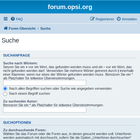
forum.opsi.org
FAQ
Registrieren
Anmelden
Foren-Übersicht
Suche
Suche
SUCHANFRAGE
Suche nach Wörtern:
Setzen Sie ein
+
vor ein Wort, das gefunden werden muss und ein
-
vor ein Wort, das
nicht gefunden werden darf. Verwenden Sie mehrere Wörter getrennt durch
|
innerhalb
einer Klammer, wenn nur eines der Wörter gefunden werden muss. Benutzen Sie ein *
als Platzhalter für teilweise Übereinstimmungen.
Nach allen Begriffen suchen oder Suche wie angegeben verwenden
Nach einem Begriff suchen
Zu suchender Autor:
Benutzen Sie ein * als Platzhalter für teilweise Übereinstimmungen.
SUCHOPTIONEN
Zu durchsuchende Foren:
Wählen Sie das Forum oder die Foren aus, in denen gesucht werden soll. Unterforen
werden automatisch mit durchsucht, sofern Sie die Option „Unterforen durchsuchen“