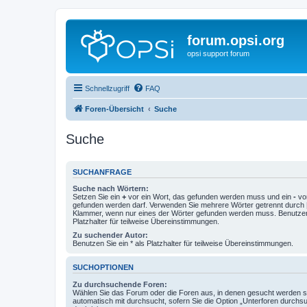
forum.opsi.org
opsi support forum
Schnellzugriff
FAQ
Foren-Übersicht
Suche
Suche
SUCHANFRAGE
Suche nach Wörtern:
Setzen Sie ein
+
vor ein Wort, das gefunden werden muss und ein
-
vor
gefunden werden darf. Verwenden Sie mehrere Wörter getrennt durch
Klammer, wenn nur eines der Wörter gefunden werden muss. Benutzen 
Platzhalter für teilweise Übereinstimmungen.
Zu suchender Autor:
Benutzen Sie ein * als Platzhalter für teilweise Übereinstimmungen.
SUCHOPTIONEN
Zu durchsuchende Foren:
Wählen Sie das Forum oder die Foren aus, in denen gesucht werden so
automatisch mit durchsucht, sofern Sie die Option „Unterforen durchs