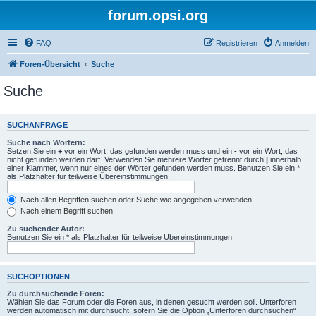
forum.opsi.org
FAQ
Registrieren
Anmelden
Foren-Übersicht
Suche
Suche
SUCHANFRAGE
Suche nach Wörtern:
Setzen Sie ein
+
vor ein Wort, das gefunden werden muss und ein
-
vor ein Wort, das
nicht gefunden werden darf. Verwenden Sie mehrere Wörter getrennt durch
|
innerhalb
einer Klammer, wenn nur eines der Wörter gefunden werden muss. Benutzen Sie ein *
als Platzhalter für teilweise Übereinstimmungen.
Nach allen Begriffen suchen oder Suche wie angegeben verwenden
Nach einem Begriff suchen
Zu suchender Autor:
Benutzen Sie ein * als Platzhalter für teilweise Übereinstimmungen.
SUCHOPTIONEN
Zu durchsuchende Foren:
Wählen Sie das Forum oder die Foren aus, in denen gesucht werden soll. Unterforen
werden automatisch mit durchsucht, sofern Sie die Option „Unterforen durchsuchen“