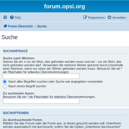
forum.opsi.org
FAQ
Registrieren
Anmelden
Foren-Übersicht
Suche
Suche
SUCHANFRAGE
Suche nach Wörtern:
Setzen Sie ein
+
vor ein Wort, das gefunden werden muss und ein
-
vor ein Wort, das
nicht gefunden werden darf. Verwenden Sie mehrere Wörter getrennt durch
|
innerhalb
einer Klammer, wenn nur eines der Wörter gefunden werden muss. Benutzen Sie ein *
als Platzhalter für teilweise Übereinstimmungen.
Nach allen Begriffen suchen oder Suche wie angegeben verwenden
Nach einem Begriff suchen
Zu suchender Autor:
Benutzen Sie ein * als Platzhalter für teilweise Übereinstimmungen.
SUCHOPTIONEN
Zu durchsuchende Foren:
Wählen Sie das Forum oder die Foren aus, in denen gesucht werden soll. Unterforen
werden automatisch mit durchsucht, sofern Sie die Option „Unterforen durchsuchen“