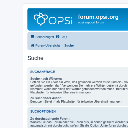
forum.opsi.org
opsi support forum
Schnellzugriff
FAQ
Foren-Übersicht
Suche
Suche
SUCHANFRAGE
Suche nach Wörtern:
Setzen Sie ein
+
vor ein Wort, das gefunden werden muss und ein
-
vor
gefunden werden darf. Verwenden Sie mehrere Wörter getrennt durch
Klammer, wenn nur eines der Wörter gefunden werden muss. Benutzen 
Platzhalter für teilweise Übereinstimmungen.
Zu suchender Autor:
Benutzen Sie ein * als Platzhalter für teilweise Übereinstimmungen.
SUCHOPTIONEN
Zu durchsuchende Foren:
Wählen Sie das Forum oder die Foren aus, in denen gesucht werden so
automatisch mit durchsucht, sofern Sie die Option „Unterforen durchs