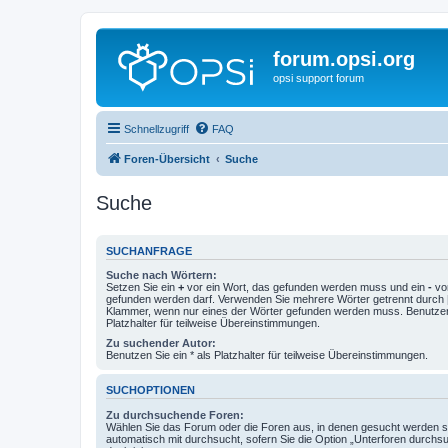
forum.opsi.org
opsi support forum
Schnellzugriff
FAQ
Foren-Übersicht
Suche
Suche
SUCHANFRAGE
Suche nach Wörtern:
Setzen Sie ein
+
vor ein Wort, das gefunden werden muss und ein
-
vor
gefunden werden darf. Verwenden Sie mehrere Wörter getrennt durch
Klammer, wenn nur eines der Wörter gefunden werden muss. Benutzen 
Platzhalter für teilweise Übereinstimmungen.
Zu suchender Autor:
Benutzen Sie ein * als Platzhalter für teilweise Übereinstimmungen.
SUCHOPTIONEN
Zu durchsuchende Foren:
Wählen Sie das Forum oder die Foren aus, in denen gesucht werden so
automatisch mit durchsucht, sofern Sie die Option „Unterforen durchs