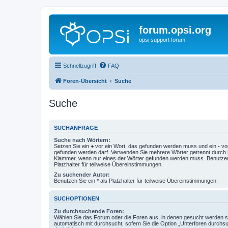
forum.opsi.org
opsi support forum
Schnellzugriff
FAQ
Foren-Übersicht
Suche
Suche
SUCHANFRAGE
Suche nach Wörtern:
Setzen Sie ein
+
vor ein Wort, das gefunden werden muss und ein
-
vor
gefunden werden darf. Verwenden Sie mehrere Wörter getrennt durch
Klammer, wenn nur eines der Wörter gefunden werden muss. Benutzen 
Platzhalter für teilweise Übereinstimmungen.
Zu suchender Autor:
Benutzen Sie ein * als Platzhalter für teilweise Übereinstimmungen.
SUCHOPTIONEN
Zu durchsuchende Foren:
Wählen Sie das Forum oder die Foren aus, in denen gesucht werden so
automatisch mit durchsucht, sofern Sie die Option „Unterforen durchs