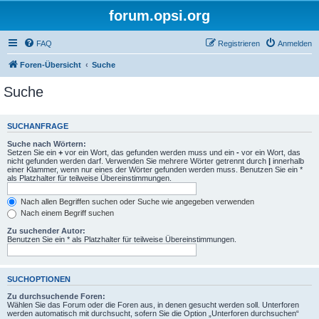
forum.opsi.org
FAQ
Registrieren
Anmelden
Foren-Übersicht
Suche
Suche
SUCHANFRAGE
Suche nach Wörtern:
Setzen Sie ein
+
vor ein Wort, das gefunden werden muss und ein
-
vor ein Wort, das
nicht gefunden werden darf. Verwenden Sie mehrere Wörter getrennt durch
|
innerhalb
einer Klammer, wenn nur eines der Wörter gefunden werden muss. Benutzen Sie ein *
als Platzhalter für teilweise Übereinstimmungen.
Nach allen Begriffen suchen oder Suche wie angegeben verwenden
Nach einem Begriff suchen
Zu suchender Autor:
Benutzen Sie ein * als Platzhalter für teilweise Übereinstimmungen.
SUCHOPTIONEN
Zu durchsuchende Foren:
Wählen Sie das Forum oder die Foren aus, in denen gesucht werden soll. Unterforen
werden automatisch mit durchsucht, sofern Sie die Option „Unterforen durchsuchen“