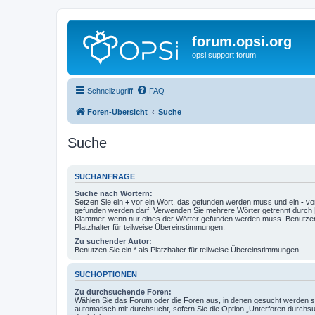
forum.opsi.org
opsi support forum
Schnellzugriff
FAQ
Foren-Übersicht
Suche
Suche
SUCHANFRAGE
Suche nach Wörtern:
Setzen Sie ein
+
vor ein Wort, das gefunden werden muss und ein
-
vor
gefunden werden darf. Verwenden Sie mehrere Wörter getrennt durch
Klammer, wenn nur eines der Wörter gefunden werden muss. Benutzen 
Platzhalter für teilweise Übereinstimmungen.
Zu suchender Autor:
Benutzen Sie ein * als Platzhalter für teilweise Übereinstimmungen.
SUCHOPTIONEN
Zu durchsuchende Foren:
Wählen Sie das Forum oder die Foren aus, in denen gesucht werden so
automatisch mit durchsucht, sofern Sie die Option „Unterforen durchs