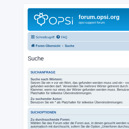
forum.opsi.org
opsi support forum
Schnellzugriff
FAQ
Foren-Übersicht
Suche
Suche
SUCHANFRAGE
Suche nach Wörtern:
Setzen Sie ein
+
vor ein Wort, das gefunden werden muss und ein
-
vor
gefunden werden darf. Verwenden Sie mehrere Wörter getrennt durch
Klammer, wenn nur eines der Wörter gefunden werden muss. Benutzen 
Platzhalter für teilweise Übereinstimmungen.
Zu suchender Autor:
Benutzen Sie ein * als Platzhalter für teilweise Übereinstimmungen.
SUCHOPTIONEN
Zu durchsuchende Foren:
Wählen Sie das Forum oder die Foren aus, in denen gesucht werden so
automatisch mit durchsucht, sofern Sie die Option „Unterforen durchs