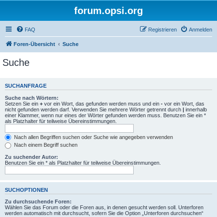
forum.opsi.org
FAQ
Registrieren
Anmelden
Foren-Übersicht
Suche
Suche
SUCHANFRAGE
Suche nach Wörtern:
Setzen Sie ein
+
vor ein Wort, das gefunden werden muss und ein
-
vor ein Wort, das
nicht gefunden werden darf. Verwenden Sie mehrere Wörter getrennt durch
|
innerhalb
einer Klammer, wenn nur eines der Wörter gefunden werden muss. Benutzen Sie ein *
als Platzhalter für teilweise Übereinstimmungen.
Nach allen Begriffen suchen oder Suche wie angegeben verwenden
Nach einem Begriff suchen
Zu suchender Autor:
Benutzen Sie ein * als Platzhalter für teilweise Übereinstimmungen.
SUCHOPTIONEN
Zu durchsuchende Foren:
Wählen Sie das Forum oder die Foren aus, in denen gesucht werden soll. Unterforen
werden automatisch mit durchsucht, sofern Sie die Option „Unterforen durchsuchen“