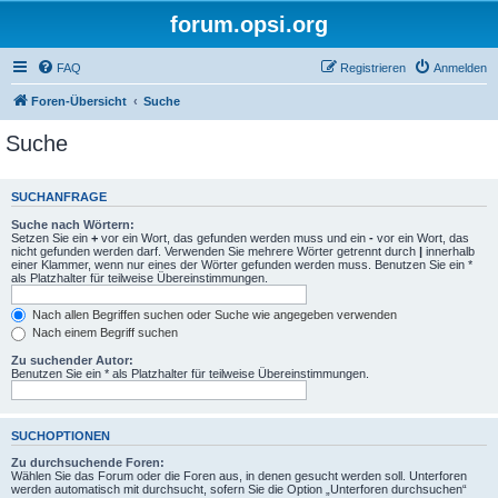
forum.opsi.org
FAQ
Registrieren
Anmelden
Foren-Übersicht
Suche
Suche
SUCHANFRAGE
Suche nach Wörtern:
Setzen Sie ein
+
vor ein Wort, das gefunden werden muss und ein
-
vor ein Wort, das
nicht gefunden werden darf. Verwenden Sie mehrere Wörter getrennt durch
|
innerhalb
einer Klammer, wenn nur eines der Wörter gefunden werden muss. Benutzen Sie ein *
als Platzhalter für teilweise Übereinstimmungen.
Nach allen Begriffen suchen oder Suche wie angegeben verwenden
Nach einem Begriff suchen
Zu suchender Autor:
Benutzen Sie ein * als Platzhalter für teilweise Übereinstimmungen.
SUCHOPTIONEN
Zu durchsuchende Foren:
Wählen Sie das Forum oder die Foren aus, in denen gesucht werden soll. Unterforen
werden automatisch mit durchsucht, sofern Sie die Option „Unterforen durchsuchen“