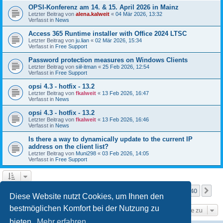
OPSI-Konferenz am 14. & 15. April 2026 in Mainz
Letzter Beitrag von
alena.kalweit
«
04 Mär 2026, 13:32
Verfasst in
News
Access 365 Runtime installer with Office 2024 LTSC
Letzter Beitrag von
ju.lian
«
02 Mär 2026, 15:34
Verfasst in
Free Support
Password protection measures on Windows Clients
Letzter Beitrag von
siil-itman
«
25 Feb 2026, 12:54
Verfasst in
Free Support
opsi 4.3 - hotfix - 13.2
Letzter Beitrag von
fkalweit
«
13 Feb 2026, 16:47
Verfasst in
News
opsi 4.3 - hotfix - 13.2
Letzter Beitrag von
fkalweit
«
13 Feb 2026, 16:46
Verfasst in
News
Is there a way to dynamically update to the current IP
address on the client list?
Letzter Beitrag von
Muni298
«
03 Feb 2026, 14:05
Verfasst in
Free Support
Seite
1
von
40
1
2
3
4
5
40
Nä
Die Suche ergab mehr als 1000 Treffer
…
Diese Website nutzt Cookies, um Ihnen den
bestmöglichen Komfort bei der Nutzung zu
Gehe zu
bieten.
Mehr erfahren