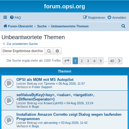
forum.opsi.org
FAQ
Registrieren
Anmelden
S
Foren-Übersicht
Suche
Unbeantwortete Themen
u
Unbeantwortete Themen
c
Zur erweiterten Suche
h
Suche
Erweiterte Suche
e
Seite
1
von
40
1
2
3
4
5
40
Nä
Die Suche ergab mehr als 1000 Treffer
…
Themen
OPSI als MDM mit MS Autopilot
Letzter Beitrag von
Tjomme
«
06 Aug 2026, 11:57
Verfasst in
Freier Support
setValueByKey(<key>, <value>, <targetlist>,
<DifferentSeperator>)
Letzter Beitrag von
KrawczykHIS
«
04 Aug 2026, 13:24
Verfasst in
Bugs
Installation Amazon Corretto zeigt Dialog wegen laufenden
Programmen
Letzter Beitrag von
abruening
«
03 Aug 2026, 11:42
Verfasst in
Bugs