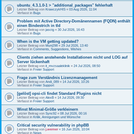
ubuntu_4.3.1.0-1 > "additional_packages" fehlerhaft
Letzter Beitrag von
KrawczykHIS
«
03 Aug 2026, 11:04
Verfasst in
Bugs
Problem mit Active Directory-Domänennamen (FQDN) enthält
einen Bindestrich in tld
Letzter Beitrag von
jasctg
«
30 Jul 2026, 16:43
Verfasst in
Bugs
When is the VM getting updated?
Letzter Beitrag von
Muni298
«
29 Jul 2026, 13:40
Verfasst in
Comments, Suggestions, Wishes
Clients ziehen anstehende Installationen nicht und LOG auf
Server lückenhaft
Letzter Beitrag von
it_mvzsaaleklinik
«
24 Jul 2026, 08:50
Verfasst in
Freier Support
Frage zum Verständnis Lizenzmanagement
Letzter Beitrag von
Andi_089
«
14 Jul 2026, 10:26
Verfasst in
Freier Support
[gelöst] opsi-cli findet Standard Plugins nicht
Letzter Beitrag von
AlexB
«
14 Jul 2026, 09:30
Verfasst in
Freier Support
Winst Minimal-Größe verkleinern
Letzter Beitrag von
Sync92
«
08 Jul 2026, 00:16
Verfasst in
Kritik, Anregungen und Wünsche
Critical security vulnerability in phpBB
Letzter Beitrag von
j.werner
«
16 Jun 2026, 10:04
Verfasst in
News