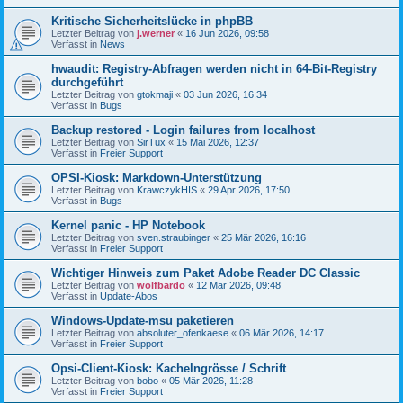
Kritische Sicherheitslücke in phpBB
Letzter Beitrag von
j.werner
«
16 Jun 2026, 09:58
Verfasst in
News
hwaudit: Registry-Abfragen werden nicht in 64-Bit-Registry
durchgeführt
Letzter Beitrag von
gtokmaji
«
03 Jun 2026, 16:34
Verfasst in
Bugs
Backup restored - Login failures from localhost
Letzter Beitrag von
SirTux
«
15 Mai 2026, 12:37
Verfasst in
Freier Support
OPSI-Kiosk: Markdown-Unterstützung
Letzter Beitrag von
KrawczykHIS
«
29 Apr 2026, 17:50
Verfasst in
Bugs
Kernel panic - HP Notebook
Letzter Beitrag von
sven.straubinger
«
25 Mär 2026, 16:16
Verfasst in
Freier Support
Wichtiger Hinweis zum Paket Adobe Reader DC Classic
Letzter Beitrag von
wolfbardo
«
12 Mär 2026, 09:48
Verfasst in
Update-Abos
Windows-Update-msu paketieren
Letzter Beitrag von
absoluter_ofenkaese
«
06 Mär 2026, 14:17
Verfasst in
Freier Support
Opsi-Client-Kiosk: Kachelngrösse / Schrift
Letzter Beitrag von
bobo
«
05 Mär 2026, 11:28
Verfasst in
Freier Support