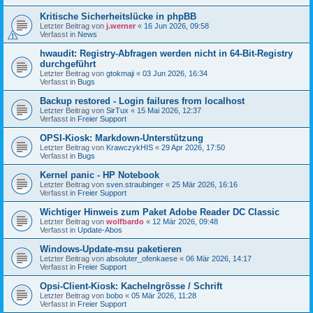
Kritische Sicherheitslücke in phpBB
Letzter Beitrag von
j.werner
«
16 Jun 2026, 09:58
Verfasst in
News
hwaudit: Registry-Abfragen werden nicht in 64-Bit-Registry
durchgeführt
Letzter Beitrag von
gtokmaji
«
03 Jun 2026, 16:34
Verfasst in
Bugs
Backup restored - Login failures from localhost
Letzter Beitrag von
SirTux
«
15 Mai 2026, 12:37
Verfasst in
Freier Support
OPSI-Kiosk: Markdown-Unterstützung
Letzter Beitrag von
KrawczykHIS
«
29 Apr 2026, 17:50
Verfasst in
Bugs
Kernel panic - HP Notebook
Letzter Beitrag von
sven.straubinger
«
25 Mär 2026, 16:16
Verfasst in
Freier Support
Wichtiger Hinweis zum Paket Adobe Reader DC Classic
Letzter Beitrag von
wolfbardo
«
12 Mär 2026, 09:48
Verfasst in
Update-Abos
Windows-Update-msu paketieren
Letzter Beitrag von
absoluter_ofenkaese
«
06 Mär 2026, 14:17
Verfasst in
Freier Support
Opsi-Client-Kiosk: Kachelngrösse / Schrift
Letzter Beitrag von
bobo
«
05 Mär 2026, 11:28
Verfasst in
Freier Support