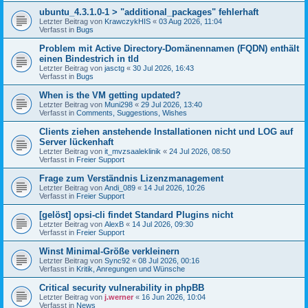
ubuntu_4.3.1.0-1 > "additional_packages" fehlerhaft
Letzter Beitrag von
KrawczykHIS
«
03 Aug 2026, 11:04
Verfasst in
Bugs
Problem mit Active Directory-Domänennamen (FQDN) enthält
einen Bindestrich in tld
Letzter Beitrag von
jasctg
«
30 Jul 2026, 16:43
Verfasst in
Bugs
When is the VM getting updated?
Letzter Beitrag von
Muni298
«
29 Jul 2026, 13:40
Verfasst in
Comments, Suggestions, Wishes
Clients ziehen anstehende Installationen nicht und LOG auf
Server lückenhaft
Letzter Beitrag von
it_mvzsaaleklinik
«
24 Jul 2026, 08:50
Verfasst in
Freier Support
Frage zum Verständnis Lizenzmanagement
Letzter Beitrag von
Andi_089
«
14 Jul 2026, 10:26
Verfasst in
Freier Support
[gelöst] opsi-cli findet Standard Plugins nicht
Letzter Beitrag von
AlexB
«
14 Jul 2026, 09:30
Verfasst in
Freier Support
Winst Minimal-Größe verkleinern
Letzter Beitrag von
Sync92
«
08 Jul 2026, 00:16
Verfasst in
Kritik, Anregungen und Wünsche
Critical security vulnerability in phpBB
Letzter Beitrag von
j.werner
«
16 Jun 2026, 10:04
Verfasst in
News