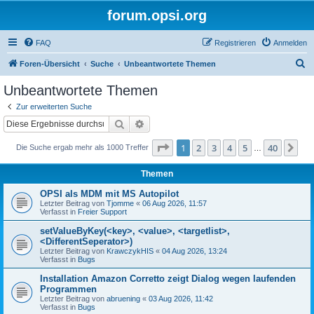
forum.opsi.org
FAQ
Registrieren
Anmelden
S
Foren-Übersicht
Suche
Unbeantwortete Themen
u
Unbeantwortete Themen
c
Zur erweiterten Suche
h
Suche
Erweiterte Suche
e
Seite
1
von
40
1
2
3
4
5
40
Nä
Die Suche ergab mehr als 1000 Treffer
…
Themen
OPSI als MDM mit MS Autopilot
Letzter Beitrag von
Tjomme
«
06 Aug 2026, 11:57
Verfasst in
Freier Support
setValueByKey(<key>, <value>, <targetlist>,
<DifferentSeperator>)
Letzter Beitrag von
KrawczykHIS
«
04 Aug 2026, 13:24
Verfasst in
Bugs
Installation Amazon Corretto zeigt Dialog wegen laufenden
Programmen
Letzter Beitrag von
abruening
«
03 Aug 2026, 11:42
Verfasst in
Bugs