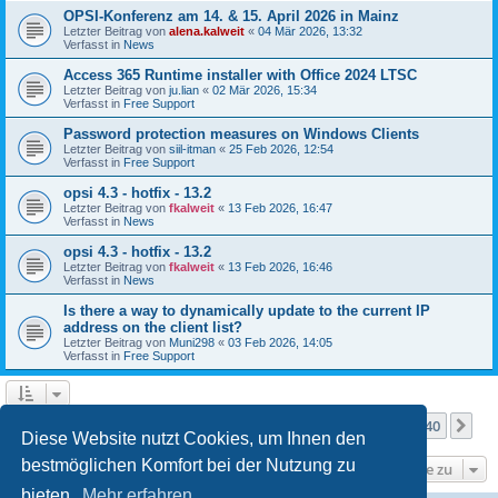
OPSI-Konferenz am 14. & 15. April 2026 in Mainz
Letzter Beitrag von
alena.kalweit
«
04 Mär 2026, 13:32
Verfasst in
News
Access 365 Runtime installer with Office 2024 LTSC
Letzter Beitrag von
ju.lian
«
02 Mär 2026, 15:34
Verfasst in
Free Support
Password protection measures on Windows Clients
Letzter Beitrag von
siil-itman
«
25 Feb 2026, 12:54
Verfasst in
Free Support
opsi 4.3 - hotfix - 13.2
Letzter Beitrag von
fkalweit
«
13 Feb 2026, 16:47
Verfasst in
News
opsi 4.3 - hotfix - 13.2
Letzter Beitrag von
fkalweit
«
13 Feb 2026, 16:46
Verfasst in
News
Is there a way to dynamically update to the current IP
address on the client list?
Letzter Beitrag von
Muni298
«
03 Feb 2026, 14:05
Verfasst in
Free Support
Seite
1
von
40
1
2
3
4
5
40
Nä
Die Suche ergab mehr als 1000 Treffer
…
Diese Website nutzt Cookies, um Ihnen den
bestmöglichen Komfort bei der Nutzung zu
Gehe zu
bieten.
Mehr erfahren