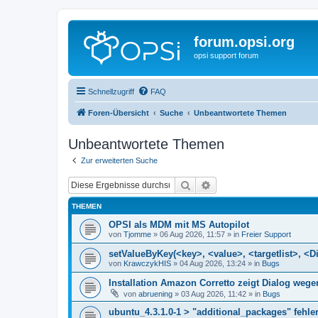
forum.opsi.org
opsi support forum
Schnellzugriff
FAQ
Foren-Übersicht
Suche
Unbeantwortete Themen
Unbeantwortete Themen
Zur erweiterten Suche
Suche
Erweiterte Suche
THEMEN
OPSI als MDM mit MS Autopilot
von
Tjomme
»
06 Aug 2026, 11:57
» in
Freier Support
setValueByKey(<key>, <value>, <targetlist>, <Di
von
KrawczykHIS
»
04 Aug 2026, 13:24
» in
Bugs
Installation Amazon Corretto zeigt Dialog we
von
abruening
»
03 Aug 2026, 11:42
» in
Bugs
ubuntu_4.3.1.0-1 > "additional_packages" fehler