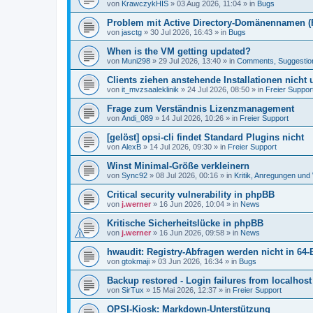
von
KrawczykHIS
»
03 Aug 2026, 11:04
» in
Bugs
Problem mit Active Directory-Domänennamen (FQ
von
jasctg
»
30 Jul 2026, 16:43
» in
Bugs
When is the VM getting updated?
von
Muni298
»
29 Jul 2026, 13:40
» in
Comments, Suggestio
Clients ziehen anstehende Installationen nicht
von
it_mvzsaaleklinik
»
24 Jul 2026, 08:50
» in
Freier Suppor
Frage zum Verständnis Lizenzmanagement
von
Andi_089
»
14 Jul 2026, 10:26
» in
Freier Support
[gelöst] opsi-cli findet Standard Plugins nicht
von
AlexB
»
14 Jul 2026, 09:30
» in
Freier Support
Winst Minimal-Größe verkleinern
von
Sync92
»
08 Jul 2026, 00:16
» in
Kritik, Anregungen un
Critical security vulnerability in phpBB
von
j.werner
»
16 Jun 2026, 10:04
» in
News
Kritische Sicherheitslücke in phpBB
von
j.werner
»
16 Jun 2026, 09:58
» in
News
hwaudit: Registry-Abfragen werden nicht in 64-
von
gtokmaji
»
03 Jun 2026, 16:34
» in
Bugs
Backup restored - Login failures from localhost
von
SirTux
»
15 Mai 2026, 12:37
» in
Freier Support
OPSI-Kiosk: Markdown-Unterstützung