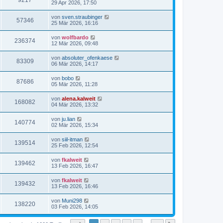
9217
29 Apr 2026, 17:50
von
sven.straubinger
57346
25 Mär 2026, 16:16
von
wolfbardo
236374
12 Mär 2026, 09:48
von
absoluter_ofenkaese
83309
06 Mär 2026, 14:17
von
bobo
87686
05 Mär 2026, 11:28
von
alena.kalweit
168082
04 Mär 2026, 13:32
von
ju.lian
140774
02 Mär 2026, 15:34
von
siil-itman
139514
25 Feb 2026, 12:54
von
fkalweit
139462
13 Feb 2026, 16:47
von
fkalweit
139432
13 Feb 2026, 16:46
von
Muni298
138220
03 Feb 2026, 14:05