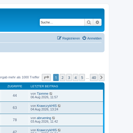
Suche
Erweiterte Suche
Registrieren
Anmelden
Seite
1
von
40
1
2
3
4
5
40
Nächste
ergab mehr als 1000 Treffer
…
ZUGRIFFE
LETZTER BEITRAG
von
Tjomme
44
06 Aug 2026, 11:57
von
KrawczykHIS
63
04 Aug 2026, 13:24
von
abruening
78
03 Aug 2026, 11:42
von
KrawczykHIS
42