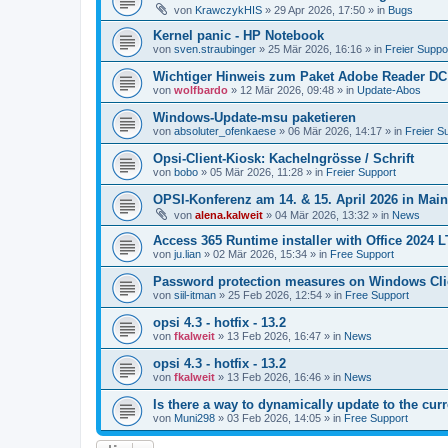
von
KrawczykHIS
»
29 Apr 2026, 17:50
» in
Bugs
Kernel panic - HP Notebook
von
sven.straubinger
»
25 Mär 2026, 16:16
» in
Freier Suppo
Wichtiger Hinweis zum Paket Adobe Reader DC
von
wolfbardo
»
12 Mär 2026, 09:48
» in
Update-Abos
Windows-Update-msu paketieren
von
absoluter_ofenkaese
»
06 Mär 2026, 14:17
» in
Freier S
Opsi-Client-Kiosk: Kachelngrösse / Schrift
von
bobo
»
05 Mär 2026, 11:28
» in
Freier Support
OPSI-Konferenz am 14. & 15. April 2026 in Mai
von
alena.kalweit
»
04 Mär 2026, 13:32
» in
News
Access 365 Runtime installer with Office 2024 
von
ju.lian
»
02 Mär 2026, 15:34
» in
Free Support
Password protection measures on Windows Cli
von
siil-itman
»
25 Feb 2026, 12:54
» in
Free Support
opsi 4.3 - hotfix - 13.2
von
fkalweit
»
13 Feb 2026, 16:47
» in
News
opsi 4.3 - hotfix - 13.2
von
fkalweit
»
13 Feb 2026, 16:46
» in
News
Is there a way to dynamically update to the curr
von
Muni298
»
03 Feb 2026, 14:05
» in
Free Support