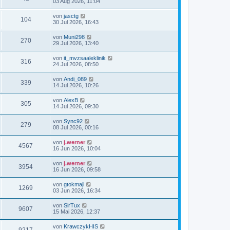
03 Aug 2026, 11:04
von
jasctg
104
30 Jul 2026, 16:43
von
Muni298
270
29 Jul 2026, 13:40
von
it_mvzsaaleklinik
316
24 Jul 2026, 08:50
von
Andi_089
339
14 Jul 2026, 10:26
von
AlexB
305
14 Jul 2026, 09:30
von
Sync92
279
08 Jul 2026, 00:16
von
j.werner
4567
16 Jun 2026, 10:04
von
j.werner
3954
16 Jun 2026, 09:58
von
gtokmaji
1269
03 Jun 2026, 16:34
von
SirTux
9607
15 Mai 2026, 12:37
von
KrawczykHIS