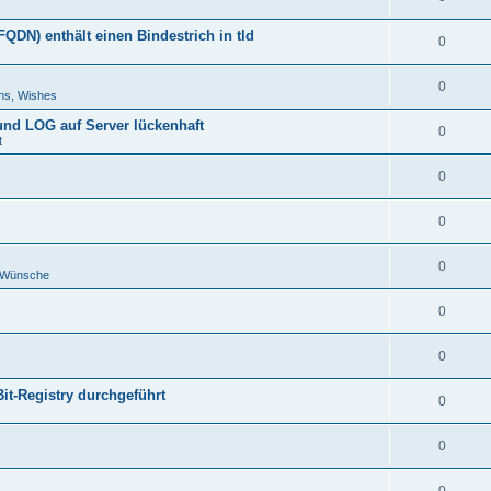
DN) enthält einen Bindestrich in tld
0
0
ns, Wishes
 und LOG auf Server lückenhaft
0
t
0
0
0
d Wünsche
0
0
Bit-Registry durchgeführt
0
0