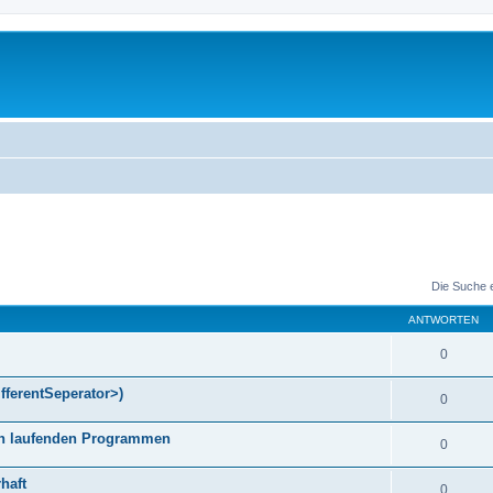
Die Suche 
ANTWORTEN
0
fferentSeperator>)
0
gen laufenden Programmen
0
haft
0