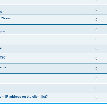
0
0
rt
 Classic
0
0
upport
0
nz
0
LTSC
0
ents
0
0
0
ent IP address on the client list?
0