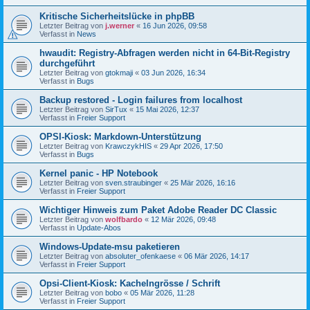
Kritische Sicherheitslücke in phpBB
Letzter Beitrag von
j.werner
«
16 Jun 2026, 09:58
Verfasst in
News
hwaudit: Registry-Abfragen werden nicht in 64-Bit-Registry
durchgeführt
Letzter Beitrag von
gtokmaji
«
03 Jun 2026, 16:34
Verfasst in
Bugs
Backup restored - Login failures from localhost
Letzter Beitrag von
SirTux
«
15 Mai 2026, 12:37
Verfasst in
Freier Support
OPSI-Kiosk: Markdown-Unterstützung
Letzter Beitrag von
KrawczykHIS
«
29 Apr 2026, 17:50
Verfasst in
Bugs
Kernel panic - HP Notebook
Letzter Beitrag von
sven.straubinger
«
25 Mär 2026, 16:16
Verfasst in
Freier Support
Wichtiger Hinweis zum Paket Adobe Reader DC Classic
Letzter Beitrag von
wolfbardo
«
12 Mär 2026, 09:48
Verfasst in
Update-Abos
Windows-Update-msu paketieren
Letzter Beitrag von
absoluter_ofenkaese
«
06 Mär 2026, 14:17
Verfasst in
Freier Support
Opsi-Client-Kiosk: Kachelngrösse / Schrift
Letzter Beitrag von
bobo
«
05 Mär 2026, 11:28
Verfasst in
Freier Support