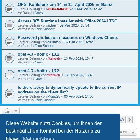
OPSI-Konferenz am 14. & 15. April 2026 in Mainz
Letzter Beitrag von
alena.kalweit
«
04 Mär 2026, 13:32
Verfasst in
News
Access 365 Runtime installer with Office 2024 LTSC
Letzter Beitrag von
ju.lian
«
02 Mär 2026, 15:34
Verfasst in
Free Support
Password protection measures on Windows Clients
Letzter Beitrag von
siil-itman
«
25 Feb 2026, 12:54
Verfasst in
Free Support
opsi 4.3 - hotfix - 13.2
Letzter Beitrag von
fkalweit
«
13 Feb 2026, 16:47
Verfasst in
News
opsi 4.3 - hotfix - 13.2
Letzter Beitrag von
fkalweit
«
13 Feb 2026, 16:46
Verfasst in
News
Is there a way to dynamically update to the current IP
address on the client list?
Letzter Beitrag von
Muni298
«
03 Feb 2026, 14:05
Verfasst in
Free Support
Seite
1
von
40
1
2
3
4
5
40
Nä
Die Suche ergab mehr als 1000 Treffer
…
Diese Website nutzt Cookies, um Ihnen den
bestmöglichen Komfort bei der Nutzung zu
Gehe zu
bieten.
Mehr erfahren