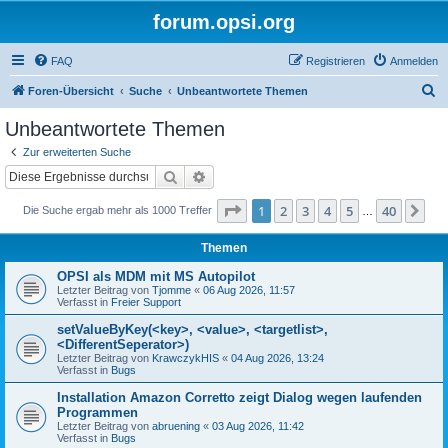
forum.opsi.org
FAQ
Registrieren
Anmelden
S
Foren-Übersicht
Suche
Unbeantwortete Themen
u
Unbeantwortete Themen
c
Zur erweiterten Suche
h
Suche
Erweiterte Suche
e
Seite
1
von
40
1
2
3
4
5
40
Nä
Die Suche ergab mehr als 1000 Treffer
…
Themen
OPSI als MDM mit MS Autopilot
Letzter Beitrag von
Tjomme
«
06 Aug 2026, 11:57
Verfasst in
Freier Support
setValueByKey(<key>, <value>, <targetlist>,
<DifferentSeperator>)
Letzter Beitrag von
KrawczykHIS
«
04 Aug 2026, 13:24
Verfasst in
Bugs
Installation Amazon Corretto zeigt Dialog wegen laufenden
Programmen
Letzter Beitrag von
abruening
«
03 Aug 2026, 11:42
Verfasst in
Bugs