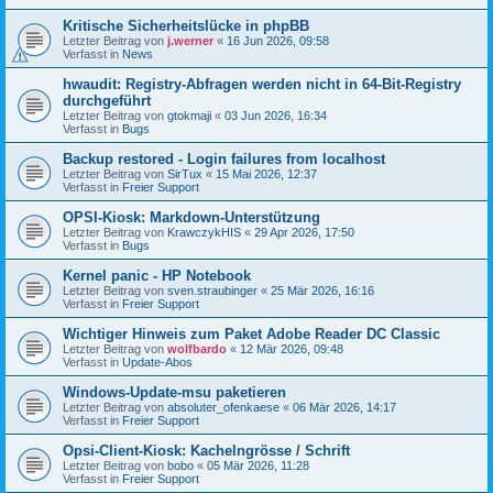
Kritische Sicherheitslücke in phpBB
Letzter Beitrag von
j.werner
«
16 Jun 2026, 09:58
Verfasst in
News
hwaudit: Registry-Abfragen werden nicht in 64-Bit-Registry
durchgeführt
Letzter Beitrag von
gtokmaji
«
03 Jun 2026, 16:34
Verfasst in
Bugs
Backup restored - Login failures from localhost
Letzter Beitrag von
SirTux
«
15 Mai 2026, 12:37
Verfasst in
Freier Support
OPSI-Kiosk: Markdown-Unterstützung
Letzter Beitrag von
KrawczykHIS
«
29 Apr 2026, 17:50
Verfasst in
Bugs
Kernel panic - HP Notebook
Letzter Beitrag von
sven.straubinger
«
25 Mär 2026, 16:16
Verfasst in
Freier Support
Wichtiger Hinweis zum Paket Adobe Reader DC Classic
Letzter Beitrag von
wolfbardo
«
12 Mär 2026, 09:48
Verfasst in
Update-Abos
Windows-Update-msu paketieren
Letzter Beitrag von
absoluter_ofenkaese
«
06 Mär 2026, 14:17
Verfasst in
Freier Support
Opsi-Client-Kiosk: Kachelngrösse / Schrift
Letzter Beitrag von
bobo
«
05 Mär 2026, 11:28
Verfasst in
Freier Support