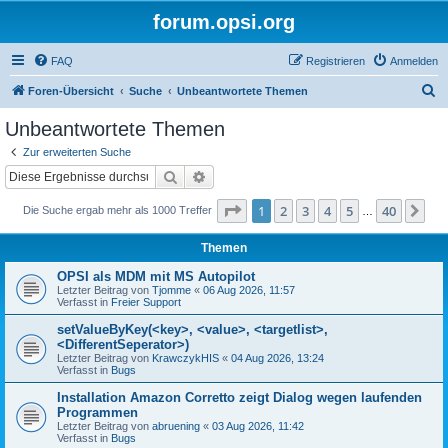
forum.opsi.org
FAQ
Registrieren
Anmelden
S
Foren-Übersicht
Suche
Unbeantwortete Themen
u
Unbeantwortete Themen
c
Zur erweiterten Suche
h
Suche
Erweiterte Suche
e
Seite
1
von
40
1
2
3
4
5
40
Nä
Die Suche ergab mehr als 1000 Treffer
…
Themen
OPSI als MDM mit MS Autopilot
Letzter Beitrag von
Tjomme
«
06 Aug 2026, 11:57
Verfasst in
Freier Support
setValueByKey(<key>, <value>, <targetlist>,
<DifferentSeperator>)
Letzter Beitrag von
KrawczykHIS
«
04 Aug 2026, 13:24
Verfasst in
Bugs
Installation Amazon Corretto zeigt Dialog wegen laufenden
Programmen
Letzter Beitrag von
abruening
«
03 Aug 2026, 11:42
Verfasst in
Bugs