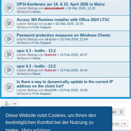
OPSI-Konferenz am 14. & 15. April 2026 in Mainz
Letzter Beitrag von
alena.kalweit
«
04 Mär 2026, 13:32
Verfasst in
News
Access 365 Runtime installer with Office 2024 LTSC
Letzter Beitrag von
ju.lian
«
02 Mär 2026, 15:34
Verfasst in
Free Support
Password protection measures on Windows Clients
Letzter Beitrag von
siil-itman
«
25 Feb 2026, 12:54
Verfasst in
Free Support
opsi 4.3 - hotfix - 13.2
Letzter Beitrag von
fkalweit
«
13 Feb 2026, 16:47
Verfasst in
News
opsi 4.3 - hotfix - 13.2
Letzter Beitrag von
fkalweit
«
13 Feb 2026, 16:46
Verfasst in
News
Is there a way to dynamically update to the current IP
address on the client list?
Letzter Beitrag von
Muni298
«
03 Feb 2026, 14:05
Verfasst in
Free Support
Seite
1
von
40
1
2
3
4
5
40
Nä
Die Suche ergab mehr als 1000 Treffer
…
Diese Website nutzt Cookies, um Ihnen den
bestmöglichen Komfort bei der Nutzung zu
Gehe zu
bieten.
Mehr erfahren