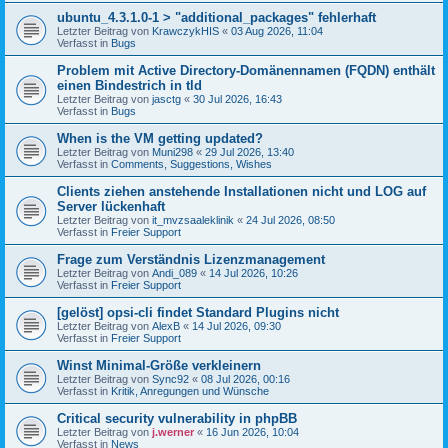
ubuntu_4.3.1.0-1 > "additional_packages" fehlerhaft
Letzter Beitrag von
KrawczykHIS
«
03 Aug 2026, 11:04
Verfasst in
Bugs
Problem mit Active Directory-Domänennamen (FQDN) enthält
einen Bindestrich in tld
Letzter Beitrag von
jasctg
«
30 Jul 2026, 16:43
Verfasst in
Bugs
When is the VM getting updated?
Letzter Beitrag von
Muni298
«
29 Jul 2026, 13:40
Verfasst in
Comments, Suggestions, Wishes
Clients ziehen anstehende Installationen nicht und LOG auf
Server lückenhaft
Letzter Beitrag von
it_mvzsaaleklinik
«
24 Jul 2026, 08:50
Verfasst in
Freier Support
Frage zum Verständnis Lizenzmanagement
Letzter Beitrag von
Andi_089
«
14 Jul 2026, 10:26
Verfasst in
Freier Support
[gelöst] opsi-cli findet Standard Plugins nicht
Letzter Beitrag von
AlexB
«
14 Jul 2026, 09:30
Verfasst in
Freier Support
Winst Minimal-Größe verkleinern
Letzter Beitrag von
Sync92
«
08 Jul 2026, 00:16
Verfasst in
Kritik, Anregungen und Wünsche
Critical security vulnerability in phpBB
Letzter Beitrag von
j.werner
«
16 Jun 2026, 10:04
Verfasst in
News