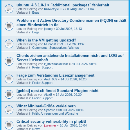
ubuntu_4.3.1.0-1 > "additional_packages" fehlerhaft
Letzter Beitrag von
KrawczykHIS
«
03 Aug 2026, 11:04
Verfasst in
Bugs
Problem mit Active Directory-Domänennamen (FQDN) enthält
einen Bindestrich in tld
Letzter Beitrag von
jasctg
«
30 Jul 2026, 16:43
Verfasst in
Bugs
When is the VM getting updated?
Letzter Beitrag von
Muni298
«
29 Jul 2026, 13:40
Verfasst in
Comments, Suggestions, Wishes
Clients ziehen anstehende Installationen nicht und LOG auf
Server lückenhaft
Letzter Beitrag von
it_mvzsaaleklinik
«
24 Jul 2026, 08:50
Verfasst in
Freier Support
Frage zum Verständnis Lizenzmanagement
Letzter Beitrag von
Andi_089
«
14 Jul 2026, 10:26
Verfasst in
Freier Support
[gelöst] opsi-cli findet Standard Plugins nicht
Letzter Beitrag von
AlexB
«
14 Jul 2026, 09:30
Verfasst in
Freier Support
Winst Minimal-Größe verkleinern
Letzter Beitrag von
Sync92
«
08 Jul 2026, 00:16
Verfasst in
Kritik, Anregungen und Wünsche
Critical security vulnerability in phpBB
Letzter Beitrag von
j.werner
«
16 Jun 2026, 10:04
Verfasst in
News