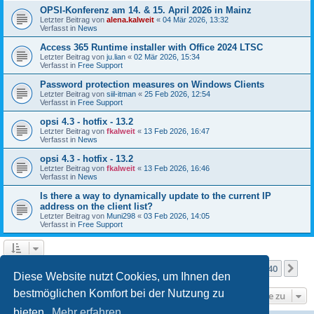
OPSI-Konferenz am 14. & 15. April 2026 in Mainz
Letzter Beitrag von
alena.kalweit
«
04 Mär 2026, 13:32
Verfasst in
News
Access 365 Runtime installer with Office 2024 LTSC
Letzter Beitrag von
ju.lian
«
02 Mär 2026, 15:34
Verfasst in
Free Support
Password protection measures on Windows Clients
Letzter Beitrag von
siil-itman
«
25 Feb 2026, 12:54
Verfasst in
Free Support
opsi 4.3 - hotfix - 13.2
Letzter Beitrag von
fkalweit
«
13 Feb 2026, 16:47
Verfasst in
News
opsi 4.3 - hotfix - 13.2
Letzter Beitrag von
fkalweit
«
13 Feb 2026, 16:46
Verfasst in
News
Is there a way to dynamically update to the current IP
address on the client list?
Letzter Beitrag von
Muni298
«
03 Feb 2026, 14:05
Verfasst in
Free Support
Seite
1
von
40
1
2
3
4
5
40
Nä
Die Suche ergab mehr als 1000 Treffer
…
Diese Website nutzt Cookies, um Ihnen den
bestmöglichen Komfort bei der Nutzung zu
Gehe zu
bieten.
Mehr erfahren