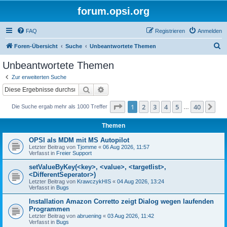
forum.opsi.org
FAQ
Registrieren
Anmelden
S
Foren-Übersicht
Suche
Unbeantwortete Themen
u
Unbeantwortete Themen
c
Zur erweiterten Suche
h
Suche
Erweiterte Suche
e
Seite
1
von
40
1
2
3
4
5
40
Nä
Die Suche ergab mehr als 1000 Treffer
…
Themen
OPSI als MDM mit MS Autopilot
Letzter Beitrag von
Tjomme
«
06 Aug 2026, 11:57
Verfasst in
Freier Support
setValueByKey(<key>, <value>, <targetlist>,
<DifferentSeperator>)
Letzter Beitrag von
KrawczykHIS
«
04 Aug 2026, 13:24
Verfasst in
Bugs
Installation Amazon Corretto zeigt Dialog wegen laufenden
Programmen
Letzter Beitrag von
abruening
«
03 Aug 2026, 11:42
Verfasst in
Bugs