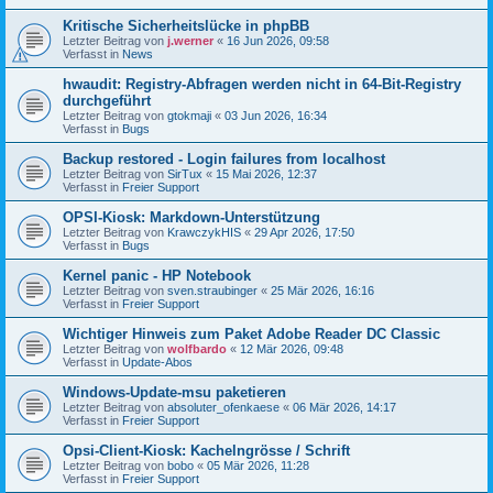
Kritische Sicherheitslücke in phpBB
Letzter Beitrag von
j.werner
«
16 Jun 2026, 09:58
Verfasst in
News
hwaudit: Registry-Abfragen werden nicht in 64-Bit-Registry
durchgeführt
Letzter Beitrag von
gtokmaji
«
03 Jun 2026, 16:34
Verfasst in
Bugs
Backup restored - Login failures from localhost
Letzter Beitrag von
SirTux
«
15 Mai 2026, 12:37
Verfasst in
Freier Support
OPSI-Kiosk: Markdown-Unterstützung
Letzter Beitrag von
KrawczykHIS
«
29 Apr 2026, 17:50
Verfasst in
Bugs
Kernel panic - HP Notebook
Letzter Beitrag von
sven.straubinger
«
25 Mär 2026, 16:16
Verfasst in
Freier Support
Wichtiger Hinweis zum Paket Adobe Reader DC Classic
Letzter Beitrag von
wolfbardo
«
12 Mär 2026, 09:48
Verfasst in
Update-Abos
Windows-Update-msu paketieren
Letzter Beitrag von
absoluter_ofenkaese
«
06 Mär 2026, 14:17
Verfasst in
Freier Support
Opsi-Client-Kiosk: Kachelngrösse / Schrift
Letzter Beitrag von
bobo
«
05 Mär 2026, 11:28
Verfasst in
Freier Support