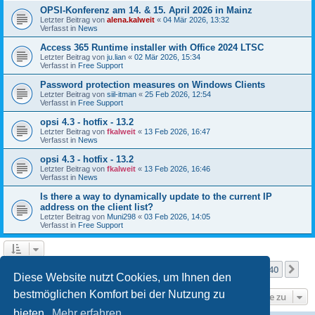
OPSI-Konferenz am 14. & 15. April 2026 in Mainz
Letzter Beitrag von
alena.kalweit
«
04 Mär 2026, 13:32
Verfasst in
News
Access 365 Runtime installer with Office 2024 LTSC
Letzter Beitrag von
ju.lian
«
02 Mär 2026, 15:34
Verfasst in
Free Support
Password protection measures on Windows Clients
Letzter Beitrag von
siil-itman
«
25 Feb 2026, 12:54
Verfasst in
Free Support
opsi 4.3 - hotfix - 13.2
Letzter Beitrag von
fkalweit
«
13 Feb 2026, 16:47
Verfasst in
News
opsi 4.3 - hotfix - 13.2
Letzter Beitrag von
fkalweit
«
13 Feb 2026, 16:46
Verfasst in
News
Is there a way to dynamically update to the current IP
address on the client list?
Letzter Beitrag von
Muni298
«
03 Feb 2026, 14:05
Verfasst in
Free Support
Seite
1
von
40
1
2
3
4
5
40
Nä
Die Suche ergab mehr als 1000 Treffer
…
Diese Website nutzt Cookies, um Ihnen den
bestmöglichen Komfort bei der Nutzung zu
Gehe zu
bieten.
Mehr erfahren