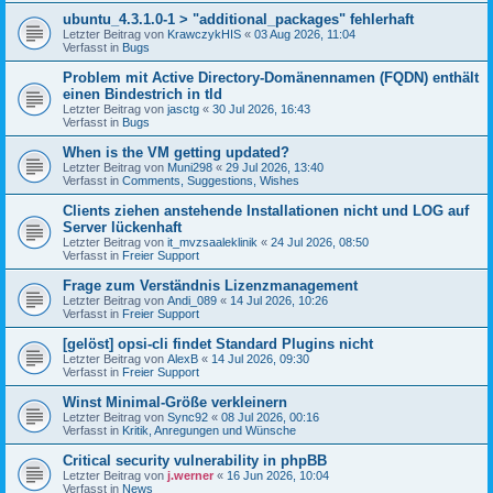
ubuntu_4.3.1.0-1 > "additional_packages" fehlerhaft
Letzter Beitrag von
KrawczykHIS
«
03 Aug 2026, 11:04
Verfasst in
Bugs
Problem mit Active Directory-Domänennamen (FQDN) enthält
einen Bindestrich in tld
Letzter Beitrag von
jasctg
«
30 Jul 2026, 16:43
Verfasst in
Bugs
When is the VM getting updated?
Letzter Beitrag von
Muni298
«
29 Jul 2026, 13:40
Verfasst in
Comments, Suggestions, Wishes
Clients ziehen anstehende Installationen nicht und LOG auf
Server lückenhaft
Letzter Beitrag von
it_mvzsaaleklinik
«
24 Jul 2026, 08:50
Verfasst in
Freier Support
Frage zum Verständnis Lizenzmanagement
Letzter Beitrag von
Andi_089
«
14 Jul 2026, 10:26
Verfasst in
Freier Support
[gelöst] opsi-cli findet Standard Plugins nicht
Letzter Beitrag von
AlexB
«
14 Jul 2026, 09:30
Verfasst in
Freier Support
Winst Minimal-Größe verkleinern
Letzter Beitrag von
Sync92
«
08 Jul 2026, 00:16
Verfasst in
Kritik, Anregungen und Wünsche
Critical security vulnerability in phpBB
Letzter Beitrag von
j.werner
«
16 Jun 2026, 10:04
Verfasst in
News