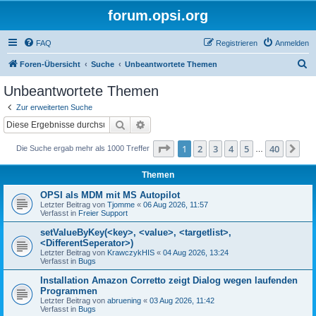
forum.opsi.org
FAQ
Registrieren
Anmelden
S
Foren-Übersicht
Suche
Unbeantwortete Themen
u
Unbeantwortete Themen
c
Zur erweiterten Suche
h
Suche
Erweiterte Suche
e
Seite
1
von
40
1
2
3
4
5
40
Nä
Die Suche ergab mehr als 1000 Treffer
…
Themen
OPSI als MDM mit MS Autopilot
Letzter Beitrag von
Tjomme
«
06 Aug 2026, 11:57
Verfasst in
Freier Support
setValueByKey(<key>, <value>, <targetlist>,
<DifferentSeperator>)
Letzter Beitrag von
KrawczykHIS
«
04 Aug 2026, 13:24
Verfasst in
Bugs
Installation Amazon Corretto zeigt Dialog wegen laufenden
Programmen
Letzter Beitrag von
abruening
«
03 Aug 2026, 11:42
Verfasst in
Bugs