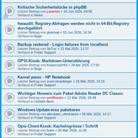
Kritische Sicherheitslücke in phpBB
Letzter Beitrag von
j.werner
«
16 Jun 2026, 09:58
Verfasst in
News
hwaudit: Registry-Abfragen werden nicht in 64-Bit-Registry
durchgeführt
Letzter Beitrag von
gtokmaji
«
03 Jun 2026, 16:34
Verfasst in
Bugs
Backup restored - Login failures from localhost
Letzter Beitrag von
SirTux
«
15 Mai 2026, 12:37
Verfasst in
Freier Support
OPSI-Kiosk: Markdown-Unterstützung
Letzter Beitrag von
KrawczykHIS
«
29 Apr 2026, 17:50
Verfasst in
Bugs
Kernel panic - HP Notebook
Letzter Beitrag von
sven.straubinger
«
25 Mär 2026, 16:16
Verfasst in
Freier Support
Wichtiger Hinweis zum Paket Adobe Reader DC Classic
Letzter Beitrag von
wolfbardo
«
12 Mär 2026, 09:48
Verfasst in
Update-Abos
Windows-Update-msu paketieren
Letzter Beitrag von
absoluter_ofenkaese
«
06 Mär 2026, 14:17
Verfasst in
Freier Support
Opsi-Client-Kiosk: Kachelngrösse / Schrift
Letzter Beitrag von
bobo
«
05 Mär 2026, 11:28
Verfasst in
Freier Support