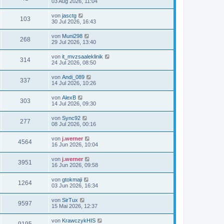
03 Aug 2026, 11:04
von
jasctg
103
30 Jul 2026, 16:43
von
Muni298
268
29 Jul 2026, 13:40
von
it_mvzsaaleklinik
314
24 Jul 2026, 08:50
von
Andi_089
337
14 Jul 2026, 10:26
von
AlexB
303
14 Jul 2026, 09:30
von
Sync92
277
08 Jul 2026, 00:16
von
j.werner
4564
16 Jun 2026, 10:04
von
j.werner
3951
16 Jun 2026, 09:58
von
gtokmaji
1264
03 Jun 2026, 16:34
von
SirTux
9597
15 Mai 2026, 12:37
von
KrawczykHIS