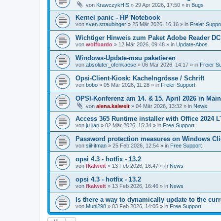
von
KrawczykHIS
»
29 Apr 2026, 17:50
» in
Bugs
Kernel panic - HP Notebook
von
sven.straubinger
»
25 Mär 2026, 16:16
» in
Freier Suppo
Wichtiger Hinweis zum Paket Adobe Reader DC
von
wolfbardo
»
12 Mär 2026, 09:48
» in
Update-Abos
Windows-Update-msu paketieren
von
absoluter_ofenkaese
»
06 Mär 2026, 14:17
» in
Freier S
Opsi-Client-Kiosk: Kachelngrösse / Schrift
von
bobo
»
05 Mär 2026, 11:28
» in
Freier Support
OPSI-Konferenz am 14. & 15. April 2026 in Mai
von
alena.kalweit
»
04 Mär 2026, 13:32
» in
News
Access 365 Runtime installer with Office 2024 
von
ju.lian
»
02 Mär 2026, 15:34
» in
Free Support
Password protection measures on Windows Cli
von
siil-itman
»
25 Feb 2026, 12:54
» in
Free Support
opsi 4.3 - hotfix - 13.2
von
fkalweit
»
13 Feb 2026, 16:47
» in
News
opsi 4.3 - hotfix - 13.2
von
fkalweit
»
13 Feb 2026, 16:46
» in
News
Is there a way to dynamically update to the curr
von
Muni298
»
03 Feb 2026, 14:05
» in
Free Support