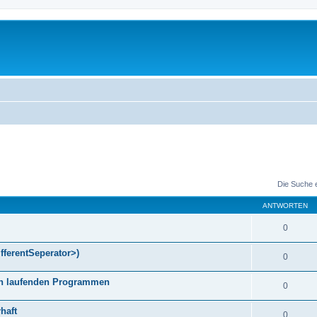
Die Suche 
ANTWORTEN
0
fferentSeperator>)
0
gen laufenden Programmen
0
haft
0