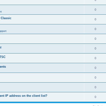
0
0
rt
 Classic
0
0
upport
0
nz
0
LTSC
0
ents
0
0
0
ent IP address on the client list?
0