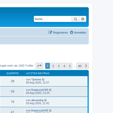
Suche
Erweiterte Suche
Registrieren
Anmelden
Seite
1
von
40
1
2
3
4
5
40
Nächste
ergab mehr als 1000 Treffer
…
ZUGRIFFE
LETZTER BEITRAG
von
Tjomme
38
06 Aug 2026, 11:57
von
KrawczykHIS
59
04 Aug 2026, 13:24
von
abruening
76
03 Aug 2026, 11:42
von
KrawczykHIS
41