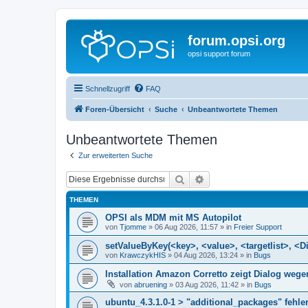
forum.opsi.org
opsi support forum
Schnellzugriff
FAQ
Foren-Übersicht
Suche
Unbeantwortete Themen
Unbeantwortete Themen
Zur erweiterten Suche
Suche
Erweiterte Suche
THEMEN
OPSI als MDM mit MS Autopilot
von
Tjomme
»
06 Aug 2026, 11:57
» in
Freier Support
setValueByKey(<key>, <value>, <targetlist>, <Di
von
KrawczykHIS
»
04 Aug 2026, 13:24
» in
Bugs
Installation Amazon Corretto zeigt Dialog we
von
abruening
»
03 Aug 2026, 11:42
» in
Bugs
ubuntu_4.3.1.0-1 > "additional_packages" fehler