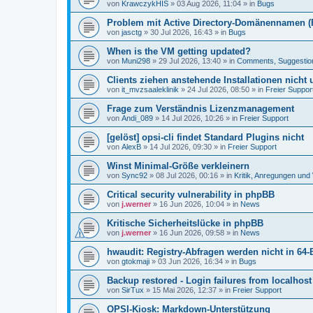
von
KrawczykHIS
»
03 Aug 2026, 11:04
» in
Bugs
Problem mit Active Directory-Domänennamen (FQ
von
jasctg
»
30 Jul 2026, 16:43
» in
Bugs
When is the VM getting updated?
von
Muni298
»
29 Jul 2026, 13:40
» in
Comments, Suggestio
Clients ziehen anstehende Installationen nicht
von
it_mvzsaaleklinik
»
24 Jul 2026, 08:50
» in
Freier Suppor
Frage zum Verständnis Lizenzmanagement
von
Andi_089
»
14 Jul 2026, 10:26
» in
Freier Support
[gelöst] opsi-cli findet Standard Plugins nicht
von
AlexB
»
14 Jul 2026, 09:30
» in
Freier Support
Winst Minimal-Größe verkleinern
von
Sync92
»
08 Jul 2026, 00:16
» in
Kritik, Anregungen un
Critical security vulnerability in phpBB
von
j.werner
»
16 Jun 2026, 10:04
» in
News
Kritische Sicherheitslücke in phpBB
von
j.werner
»
16 Jun 2026, 09:58
» in
News
hwaudit: Registry-Abfragen werden nicht in 64-
von
gtokmaji
»
03 Jun 2026, 16:34
» in
Bugs
Backup restored - Login failures from localhost
von
SirTux
»
15 Mai 2026, 12:37
» in
Freier Support
OPSI-Kiosk: Markdown-Unterstützung