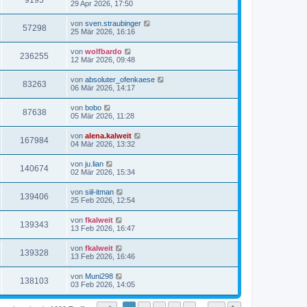
9195
29 Apr 2026, 17:50
von
sven.straubinger
57298
25 Mär 2026, 16:16
von
wolfbardo
236255
12 Mär 2026, 09:48
von
absoluter_ofenkaese
83263
06 Mär 2026, 14:17
von
bobo
87638
05 Mär 2026, 11:28
von
alena.kalweit
167984
04 Mär 2026, 13:32
von
ju.lian
140674
02 Mär 2026, 15:34
von
siil-itman
139406
25 Feb 2026, 12:54
von
fkalweit
139343
13 Feb 2026, 16:47
von
fkalweit
139328
13 Feb 2026, 16:46
von
Muni298
138103
03 Feb 2026, 14:05