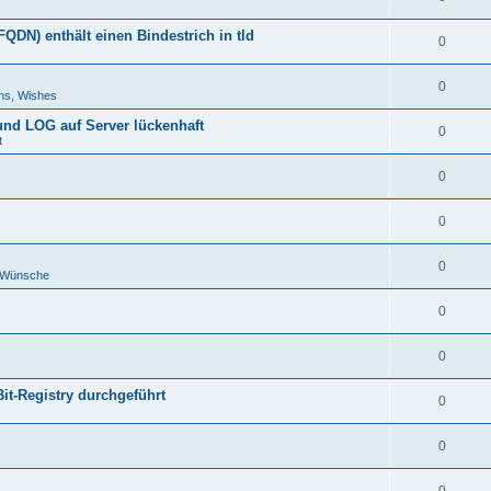
DN) enthält einen Bindestrich in tld
0
0
ns, Wishes
 und LOG auf Server lückenhaft
0
t
0
0
0
d Wünsche
0
0
Bit-Registry durchgeführt
0
0