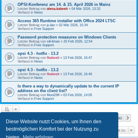
OPSI-Konferenz am 14. & 15. April 2026 in Mainz
Letzter Beitrag von
alena.kalweit
«
04 Mär 2026, 13:32
Verfasst in
News
Access 365 Runtime installer with Office 2024 LTSC
Letzter Beitrag von
ju.lian
«
02 Mär 2026, 15:34
Verfasst in
Free Support
Password protection measures on Windows Clients
Letzter Beitrag von
siil-itman
«
25 Feb 2026, 12:54
Verfasst in
Free Support
opsi 4.3 - hotfix - 13.2
Letzter Beitrag von
fkalweit
«
13 Feb 2026, 16:47
Verfasst in
News
opsi 4.3 - hotfix - 13.2
Letzter Beitrag von
fkalweit
«
13 Feb 2026, 16:46
Verfasst in
News
Is there a way to dynamically update to the current IP
address on the client list?
Letzter Beitrag von
Muni298
«
03 Feb 2026, 14:05
Verfasst in
Free Support
Seite
1
von
40
1
2
3
4
5
40
Nä
Die Suche ergab mehr als 1000 Treffer
…
Diese Website nutzt Cookies, um Ihnen den
bestmöglichen Komfort bei der Nutzung zu
Gehe zu
bieten.
Mehr erfahren