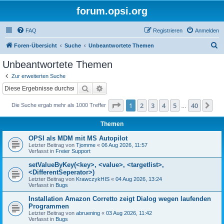
forum.opsi.org
FAQ
Registrieren
Anmelden
S
Foren-Übersicht
Suche
Unbeantwortete Themen
u
Unbeantwortete Themen
c
Zur erweiterten Suche
h
Suche
Erweiterte Suche
e
Seite
1
von
40
1
2
3
4
5
40
Nä
Die Suche ergab mehr als 1000 Treffer
…
Themen
OPSI als MDM mit MS Autopilot
Letzter Beitrag von
Tjomme
«
06 Aug 2026, 11:57
Verfasst in
Freier Support
setValueByKey(<key>, <value>, <targetlist>,
<DifferentSeperator>)
Letzter Beitrag von
KrawczykHIS
«
04 Aug 2026, 13:24
Verfasst in
Bugs
Installation Amazon Corretto zeigt Dialog wegen laufenden
Programmen
Letzter Beitrag von
abruening
«
03 Aug 2026, 11:42
Verfasst in
Bugs