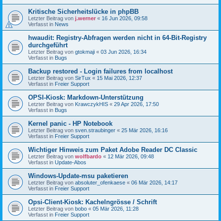
Kritische Sicherheitslücke in phpBB
Letzter Beitrag von
j.werner
«
16 Jun 2026, 09:58
Verfasst in
News
hwaudit: Registry-Abfragen werden nicht in 64-Bit-Registry
durchgeführt
Letzter Beitrag von
gtokmaji
«
03 Jun 2026, 16:34
Verfasst in
Bugs
Backup restored - Login failures from localhost
Letzter Beitrag von
SirTux
«
15 Mai 2026, 12:37
Verfasst in
Freier Support
OPSI-Kiosk: Markdown-Unterstützung
Letzter Beitrag von
KrawczykHIS
«
29 Apr 2026, 17:50
Verfasst in
Bugs
Kernel panic - HP Notebook
Letzter Beitrag von
sven.straubinger
«
25 Mär 2026, 16:16
Verfasst in
Freier Support
Wichtiger Hinweis zum Paket Adobe Reader DC Classic
Letzter Beitrag von
wolfbardo
«
12 Mär 2026, 09:48
Verfasst in
Update-Abos
Windows-Update-msu paketieren
Letzter Beitrag von
absoluter_ofenkaese
«
06 Mär 2026, 14:17
Verfasst in
Freier Support
Opsi-Client-Kiosk: Kachelngrösse / Schrift
Letzter Beitrag von
bobo
«
05 Mär 2026, 11:28
Verfasst in
Freier Support