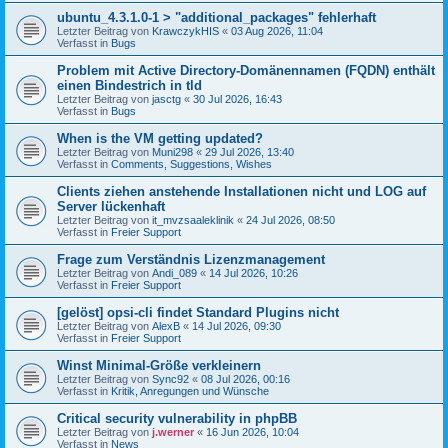
ubuntu_4.3.1.0-1 > "additional_packages" fehlerhaft
Letzter Beitrag von
KrawczykHIS
«
03 Aug 2026, 11:04
Verfasst in
Bugs
Problem mit Active Directory-Domänennamen (FQDN) enthält
einen Bindestrich in tld
Letzter Beitrag von
jasctg
«
30 Jul 2026, 16:43
Verfasst in
Bugs
When is the VM getting updated?
Letzter Beitrag von
Muni298
«
29 Jul 2026, 13:40
Verfasst in
Comments, Suggestions, Wishes
Clients ziehen anstehende Installationen nicht und LOG auf
Server lückenhaft
Letzter Beitrag von
it_mvzsaaleklinik
«
24 Jul 2026, 08:50
Verfasst in
Freier Support
Frage zum Verständnis Lizenzmanagement
Letzter Beitrag von
Andi_089
«
14 Jul 2026, 10:26
Verfasst in
Freier Support
[gelöst] opsi-cli findet Standard Plugins nicht
Letzter Beitrag von
AlexB
«
14 Jul 2026, 09:30
Verfasst in
Freier Support
Winst Minimal-Größe verkleinern
Letzter Beitrag von
Sync92
«
08 Jul 2026, 00:16
Verfasst in
Kritik, Anregungen und Wünsche
Critical security vulnerability in phpBB
Letzter Beitrag von
j.werner
«
16 Jun 2026, 10:04
Verfasst in
News