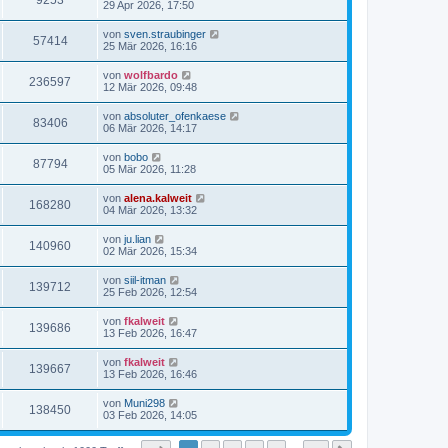
9253
29 Apr 2026, 17:50
von
sven.straubinger
57414
25 Mär 2026, 16:16
von
wolfbardo
236597
12 Mär 2026, 09:48
von
absoluter_ofenkaese
83406
06 Mär 2026, 14:17
von
bobo
87794
05 Mär 2026, 11:28
von
alena.kalweit
168280
04 Mär 2026, 13:32
von
ju.lian
140960
02 Mär 2026, 15:34
von
siil-itman
139712
25 Feb 2026, 12:54
von
fkalweit
139686
13 Feb 2026, 16:47
von
fkalweit
139667
13 Feb 2026, 16:46
von
Muni298
138450
03 Feb 2026, 14:05