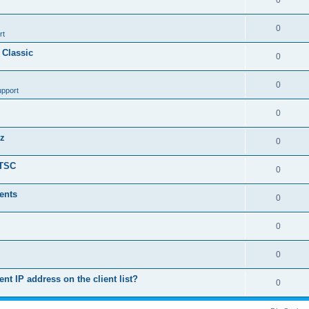
0
0
rt
 Classic
0
0
upport
0
nz
0
LTSC
0
ents
0
0
0
ent IP address on the client list?
0