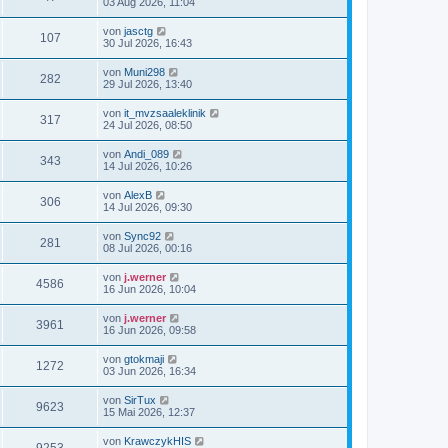
03 Aug 2026, 11:04
von
jasctg
107
30 Jul 2026, 16:43
von
Muni298
282
29 Jul 2026, 13:40
von
it_mvzsaaleklinik
317
24 Jul 2026, 08:50
von
Andi_089
343
14 Jul 2026, 10:26
von
AlexB
306
14 Jul 2026, 09:30
von
Sync92
281
08 Jul 2026, 00:16
von
j.werner
4586
16 Jun 2026, 10:04
von
j.werner
3961
16 Jun 2026, 09:58
von
gtokmaji
1272
03 Jun 2026, 16:34
von
SirTux
9623
15 Mai 2026, 12:37
von
KrawczykHIS