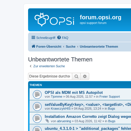
forum.opsi.org
opsi support forum
Schnellzugriff
FAQ
Foren-Übersicht
Suche
Unbeantwortete Themen
Unbeantwortete Themen
Zur erweiterten Suche
Suche
Erweiterte Suche
THEMEN
OPSI als MDM mit MS Autopilot
von
Tjomme
»
06 Aug 2026, 11:57
» in
Freier Support
setValueByKey(<key>, <value>, <targetlist>, <Di
von
KrawczykHIS
»
04 Aug 2026, 13:24
» in
Bugs
Installation Amazon Corretto zeigt Dialog we
von
abruening
»
03 Aug 2026, 11:42
» in
Bugs
ubuntu_4.3.1.0-1 > "additional_packages" fehler