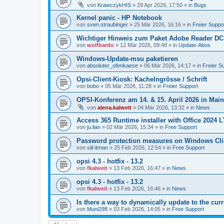
von
KrawczykHIS
»
29 Apr 2026, 17:50
» in
Bugs
Kernel panic - HP Notebook
von
sven.straubinger
»
25 Mär 2026, 16:16
» in
Freier Suppo
Wichtiger Hinweis zum Paket Adobe Reader DC
von
wolfbardo
»
12 Mär 2026, 09:48
» in
Update-Abos
Windows-Update-msu paketieren
von
absoluter_ofenkaese
»
06 Mär 2026, 14:17
» in
Freier S
Opsi-Client-Kiosk: Kachelngrösse / Schrift
von
bobo
»
05 Mär 2026, 11:28
» in
Freier Support
OPSI-Konferenz am 14. & 15. April 2026 in Mai
von
alena.kalweit
»
04 Mär 2026, 13:32
» in
News
Access 365 Runtime installer with Office 2024 
von
ju.lian
»
02 Mär 2026, 15:34
» in
Free Support
Password protection measures on Windows Cli
von
siil-itman
»
25 Feb 2026, 12:54
» in
Free Support
opsi 4.3 - hotfix - 13.2
von
fkalweit
»
13 Feb 2026, 16:47
» in
News
opsi 4.3 - hotfix - 13.2
von
fkalweit
»
13 Feb 2026, 16:46
» in
News
Is there a way to dynamically update to the curr
von
Muni298
»
03 Feb 2026, 14:05
» in
Free Support