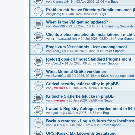
von
KrawczykHIS
»
03 Aug 2026, 11:04
» in
Bugs
Problem mit Active Directory-Domänennamen (FQ
von
jasctg
»
30 Jul 2026, 16:43
» in
Bugs
When is the VM getting updated?
von
Muni298
»
29 Jul 2026, 13:40
» in
Comments, Suggestio
Clients ziehen anstehende Installationen nicht
von
it_mvzsaaleklinik
»
24 Jul 2026, 08:50
» in
Freier Suppor
Frage zum Verständnis Lizenzmanagement
von
Andi_089
»
14 Jul 2026, 10:26
» in
Freier Support
[gelöst] opsi-cli findet Standard Plugins nicht
von
AlexB
»
14 Jul 2026, 09:30
» in
Freier Support
Winst Minimal-Größe verkleinern
von
Sync92
»
08 Jul 2026, 00:16
» in
Kritik, Anregungen un
Critical security vulnerability in phpBB
von
j.werner
»
16 Jun 2026, 10:04
» in
News
Kritische Sicherheitslücke in phpBB
von
j.werner
»
16 Jun 2026, 09:58
» in
News
hwaudit: Registry-Abfragen werden nicht in 64-
von
gtokmaji
»
03 Jun 2026, 16:34
» in
Bugs
Backup restored - Login failures from localhost
von
SirTux
»
15 Mai 2026, 12:37
» in
Freier Support
OPSI-Kiosk: Markdown-Unterstützung