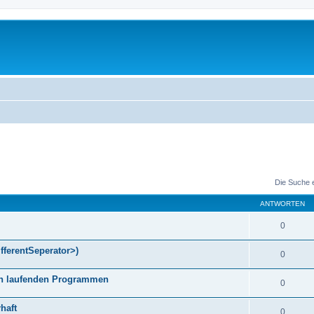
Die Suche 
ANTWORTEN
0
fferentSeperator>)
0
gen laufenden Programmen
0
haft
0