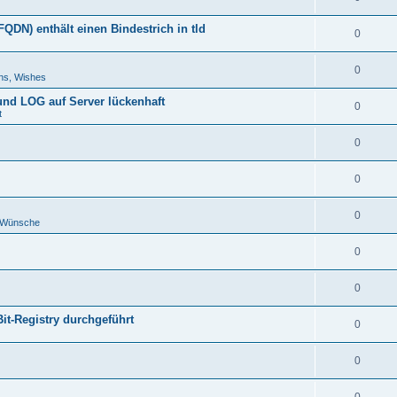
DN) enthält einen Bindestrich in tld
0
0
ns, Wishes
 und LOG auf Server lückenhaft
0
t
0
0
0
d Wünsche
0
0
Bit-Registry durchgeführt
0
0