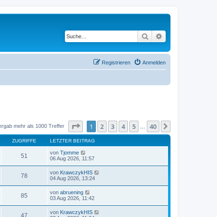
Suche
Erweiterte Suche
Registrieren
Anmelden
Seite
1
von
40
1
2
3
4
5
40
Nächste
ergab mehr als 1000 Treffer
…
ZUGRIFFE
LETZTER BEITRAG
von
Tjomme
51
06 Aug 2026, 11:57
von
KrawczykHIS
78
04 Aug 2026, 13:24
von
abruening
85
03 Aug 2026, 11:42
von
KrawczykHIS
47