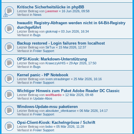
Kritische Sicherheitslücke in phpBB
Letzter Beitrag von
j.werner
«
16 Jun 2026, 09:58
Verfasst in
News
hwaudit: Registry-Abfragen werden nicht in 64-Bit-Registry
durchgeführt
Letzter Beitrag von
gtokmaji
«
03 Jun 2026, 16:34
Verfasst in
Bugs
Backup restored - Login failures from localhost
Letzter Beitrag von
SirTux
«
15 Mai 2026, 12:37
Verfasst in
Freier Support
OPSI-Kiosk: Markdown-Unterstützung
Letzter Beitrag von
KrawczykHIS
«
29 Apr 2026, 17:50
Verfasst in
Bugs
Kernel panic - HP Notebook
Letzter Beitrag von
sven.straubinger
«
25 Mär 2026, 16:16
Verfasst in
Freier Support
Wichtiger Hinweis zum Paket Adobe Reader DC Classic
Letzter Beitrag von
wolfbardo
«
12 Mär 2026, 09:48
Verfasst in
Update-Abos
Windows-Update-msu paketieren
Letzter Beitrag von
absoluter_ofenkaese
«
06 Mär 2026, 14:17
Verfasst in
Freier Support
Opsi-Client-Kiosk: Kachelngrösse / Schrift
Letzter Beitrag von
bobo
«
05 Mär 2026, 11:28
Verfasst in
Freier Support