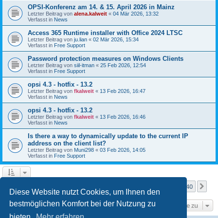
OPSI-Konferenz am 14. & 15. April 2026 in Mainz
Letzter Beitrag von
alena.kalweit
«
04 Mär 2026, 13:32
Verfasst in
News
Access 365 Runtime installer with Office 2024 LTSC
Letzter Beitrag von
ju.lian
«
02 Mär 2026, 15:34
Verfasst in
Free Support
Password protection measures on Windows Clients
Letzter Beitrag von
siil-itman
«
25 Feb 2026, 12:54
Verfasst in
Free Support
opsi 4.3 - hotfix - 13.2
Letzter Beitrag von
fkalweit
«
13 Feb 2026, 16:47
Verfasst in
News
opsi 4.3 - hotfix - 13.2
Letzter Beitrag von
fkalweit
«
13 Feb 2026, 16:46
Verfasst in
News
Is there a way to dynamically update to the current IP
address on the client list?
Letzter Beitrag von
Muni298
«
03 Feb 2026, 14:05
Verfasst in
Free Support
Seite
1
von
40
1
2
3
4
5
40
Nä
Die Suche ergab mehr als 1000 Treffer
…
Diese Website nutzt Cookies, um Ihnen den
bestmöglichen Komfort bei der Nutzung zu
Gehe zu
bieten.
Mehr erfahren