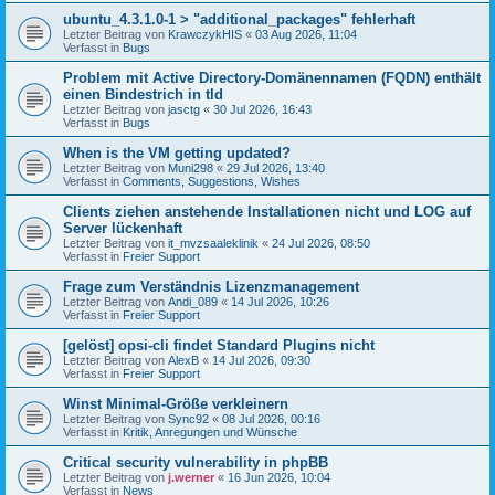
ubuntu_4.3.1.0-1 > "additional_packages" fehlerhaft
Letzter Beitrag von
KrawczykHIS
«
03 Aug 2026, 11:04
Verfasst in
Bugs
Problem mit Active Directory-Domänennamen (FQDN) enthält
einen Bindestrich in tld
Letzter Beitrag von
jasctg
«
30 Jul 2026, 16:43
Verfasst in
Bugs
When is the VM getting updated?
Letzter Beitrag von
Muni298
«
29 Jul 2026, 13:40
Verfasst in
Comments, Suggestions, Wishes
Clients ziehen anstehende Installationen nicht und LOG auf
Server lückenhaft
Letzter Beitrag von
it_mvzsaaleklinik
«
24 Jul 2026, 08:50
Verfasst in
Freier Support
Frage zum Verständnis Lizenzmanagement
Letzter Beitrag von
Andi_089
«
14 Jul 2026, 10:26
Verfasst in
Freier Support
[gelöst] opsi-cli findet Standard Plugins nicht
Letzter Beitrag von
AlexB
«
14 Jul 2026, 09:30
Verfasst in
Freier Support
Winst Minimal-Größe verkleinern
Letzter Beitrag von
Sync92
«
08 Jul 2026, 00:16
Verfasst in
Kritik, Anregungen und Wünsche
Critical security vulnerability in phpBB
Letzter Beitrag von
j.werner
«
16 Jun 2026, 10:04
Verfasst in
News