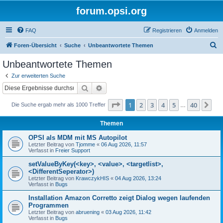
forum.opsi.org
FAQ
Registrieren
Anmelden
S
Foren-Übersicht
Suche
Unbeantwortete Themen
u
Unbeantwortete Themen
c
Zur erweiterten Suche
h
Suche
Erweiterte Suche
e
Seite
1
von
40
1
2
3
4
5
40
Nä
Die Suche ergab mehr als 1000 Treffer
…
Themen
OPSI als MDM mit MS Autopilot
Letzter Beitrag von
Tjomme
«
06 Aug 2026, 11:57
Verfasst in
Freier Support
setValueByKey(<key>, <value>, <targetlist>,
<DifferentSeperator>)
Letzter Beitrag von
KrawczykHIS
«
04 Aug 2026, 13:24
Verfasst in
Bugs
Installation Amazon Corretto zeigt Dialog wegen laufenden
Programmen
Letzter Beitrag von
abruening
«
03 Aug 2026, 11:42
Verfasst in
Bugs