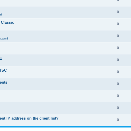
0
0
rt
 Classic
0
0
upport
0
nz
0
LTSC
0
ents
0
0
0
ent IP address on the client list?
0