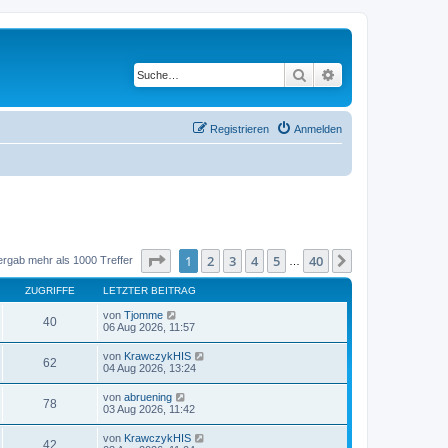
Suche
Erweiterte Suche
Registrieren
Anmelden
Seite
1
von
40
1
2
3
4
5
40
Nächste
ergab mehr als 1000 Treffer
…
ZUGRIFFE
LETZTER BEITRAG
von
Tjomme
40
06 Aug 2026, 11:57
von
KrawczykHIS
62
04 Aug 2026, 13:24
von
abruening
78
03 Aug 2026, 11:42
von
KrawczykHIS
42