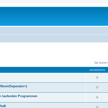
Die Suche 
ANTWORTEN
0
fferentSeperator>)
0
gen laufenden Programmen
0
haft
0