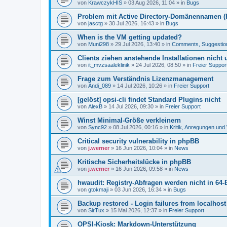
von
KrawczykHIS
»
03 Aug 2026, 11:04
» in
Bugs
Problem mit Active Directory-Domänennamen (FQ
von
jasctg
»
30 Jul 2026, 16:43
» in
Bugs
When is the VM getting updated?
von
Muni298
»
29 Jul 2026, 13:40
» in
Comments, Suggestio
Clients ziehen anstehende Installationen nicht
von
it_mvzsaaleklinik
»
24 Jul 2026, 08:50
» in
Freier Suppor
Frage zum Verständnis Lizenzmanagement
von
Andi_089
»
14 Jul 2026, 10:26
» in
Freier Support
[gelöst] opsi-cli findet Standard Plugins nicht
von
AlexB
»
14 Jul 2026, 09:30
» in
Freier Support
Winst Minimal-Größe verkleinern
von
Sync92
»
08 Jul 2026, 00:16
» in
Kritik, Anregungen un
Critical security vulnerability in phpBB
von
j.werner
»
16 Jun 2026, 10:04
» in
News
Kritische Sicherheitslücke in phpBB
von
j.werner
»
16 Jun 2026, 09:58
» in
News
hwaudit: Registry-Abfragen werden nicht in 64-
von
gtokmaji
»
03 Jun 2026, 16:34
» in
Bugs
Backup restored - Login failures from localhost
von
SirTux
»
15 Mai 2026, 12:37
» in
Freier Support
OPSI-Kiosk: Markdown-Unterstützung