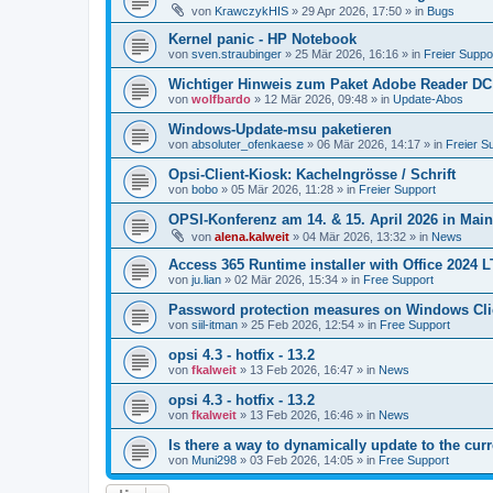
von
KrawczykHIS
»
29 Apr 2026, 17:50
» in
Bugs
Kernel panic - HP Notebook
von
sven.straubinger
»
25 Mär 2026, 16:16
» in
Freier Suppo
Wichtiger Hinweis zum Paket Adobe Reader DC
von
wolfbardo
»
12 Mär 2026, 09:48
» in
Update-Abos
Windows-Update-msu paketieren
von
absoluter_ofenkaese
»
06 Mär 2026, 14:17
» in
Freier S
Opsi-Client-Kiosk: Kachelngrösse / Schrift
von
bobo
»
05 Mär 2026, 11:28
» in
Freier Support
OPSI-Konferenz am 14. & 15. April 2026 in Mai
von
alena.kalweit
»
04 Mär 2026, 13:32
» in
News
Access 365 Runtime installer with Office 2024 
von
ju.lian
»
02 Mär 2026, 15:34
» in
Free Support
Password protection measures on Windows Cli
von
siil-itman
»
25 Feb 2026, 12:54
» in
Free Support
opsi 4.3 - hotfix - 13.2
von
fkalweit
»
13 Feb 2026, 16:47
» in
News
opsi 4.3 - hotfix - 13.2
von
fkalweit
»
13 Feb 2026, 16:46
» in
News
Is there a way to dynamically update to the curr
von
Muni298
»
03 Feb 2026, 14:05
» in
Free Support