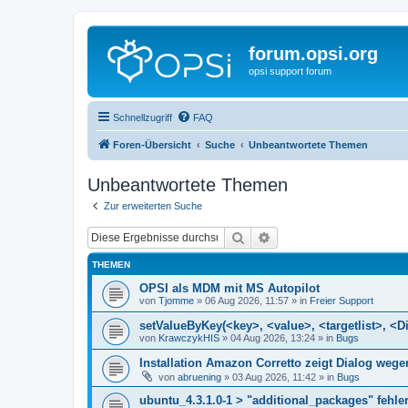
forum.opsi.org
opsi support forum
Schnellzugriff
FAQ
Foren-Übersicht
Suche
Unbeantwortete Themen
Unbeantwortete Themen
Zur erweiterten Suche
Suche
Erweiterte Suche
THEMEN
OPSI als MDM mit MS Autopilot
von
Tjomme
»
06 Aug 2026, 11:57
» in
Freier Support
setValueByKey(<key>, <value>, <targetlist>, <Di
von
KrawczykHIS
»
04 Aug 2026, 13:24
» in
Bugs
Installation Amazon Corretto zeigt Dialog we
von
abruening
»
03 Aug 2026, 11:42
» in
Bugs
ubuntu_4.3.1.0-1 > "additional_packages" fehler