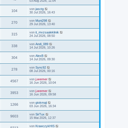
03 Aug 2026, 11:04
von
jasctg
104
30 Jul 2026, 16:43
von
Muni298
270
29 Jul 2026, 13:40
von
it_mvzsaaleklinik
315
24 Jul 2026, 08:50
von
Andi_089
338
14 Jul 2026, 10:26
von
AlexB
304
14 Jul 2026, 09:30
von
Sync92
278
08 Jul 2026, 00:16
von
j.werner
4567
16 Jun 2026, 10:04
von
j.werner
3953
16 Jun 2026, 09:58
von
gtokmaji
1266
03 Jun 2026, 16:34
von
SirTux
9603
15 Mai 2026, 12:37
von
KrawczykHIS