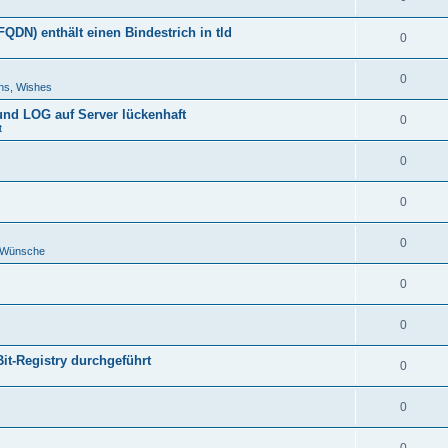
DN) enthält einen Bindestrich in tld
0
0
ns, Wishes
 und LOG auf Server lückenhaft
0
t
0
0
0
d Wünsche
0
0
Bit-Registry durchgeführt
0
0