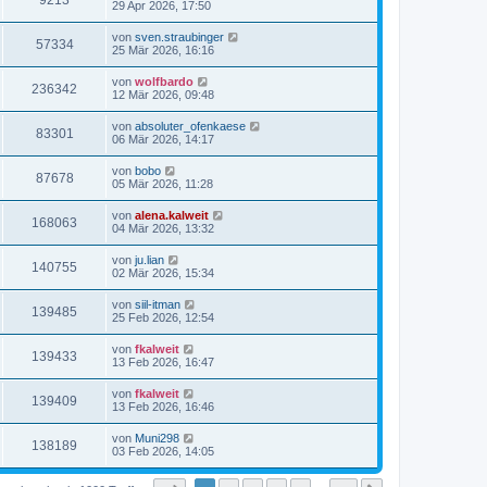
9213
29 Apr 2026, 17:50
von
sven.straubinger
57334
25 Mär 2026, 16:16
von
wolfbardo
236342
12 Mär 2026, 09:48
von
absoluter_ofenkaese
83301
06 Mär 2026, 14:17
von
bobo
87678
05 Mär 2026, 11:28
von
alena.kalweit
168063
04 Mär 2026, 13:32
von
ju.lian
140755
02 Mär 2026, 15:34
von
siil-itman
139485
25 Feb 2026, 12:54
von
fkalweit
139433
13 Feb 2026, 16:47
von
fkalweit
139409
13 Feb 2026, 16:46
von
Muni298
138189
03 Feb 2026, 14:05