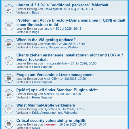
ubuntu_4.3.1.0-1 > "additional_packages" fehlerhaft
Letzter Beitrag von
KrawczykHIS
«
03 Aug 2026, 11:04
Verfasst in
Bugs
Problem mit Active Directory-Domänennamen (FQDN) enthält
einen Bindestrich in tld
Letzter Beitrag von
jasctg
«
30 Jul 2026, 16:43
Verfasst in
Bugs
When is the VM getting updated?
Letzter Beitrag von
Muni298
«
29 Jul 2026, 13:40
Verfasst in
Comments, Suggestions, Wishes
Clients ziehen anstehende Installationen nicht und LOG auf
Server lückenhaft
Letzter Beitrag von
it_mvzsaaleklinik
«
24 Jul 2026, 08:50
Verfasst in
Freier Support
Frage zum Verständnis Lizenzmanagement
Letzter Beitrag von
Andi_089
«
14 Jul 2026, 10:26
Verfasst in
Freier Support
[gelöst] opsi-cli findet Standard Plugins nicht
Letzter Beitrag von
AlexB
«
14 Jul 2026, 09:30
Verfasst in
Freier Support
Winst Minimal-Größe verkleinern
Letzter Beitrag von
Sync92
«
08 Jul 2026, 00:16
Verfasst in
Kritik, Anregungen und Wünsche
Critical security vulnerability in phpBB
Letzter Beitrag von
j.werner
«
16 Jun 2026, 10:04
Verfasst in
News