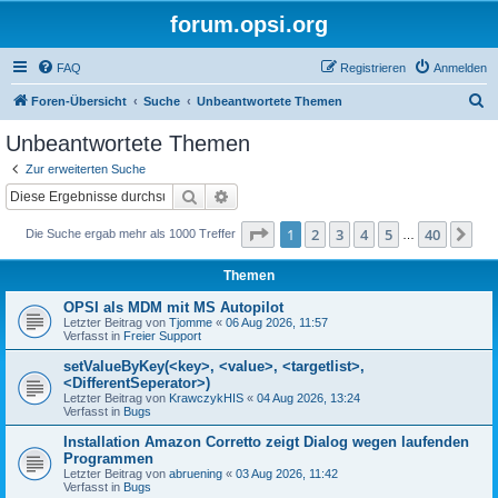
forum.opsi.org
FAQ
Registrieren
Anmelden
S
Foren-Übersicht
Suche
Unbeantwortete Themen
u
Unbeantwortete Themen
c
Zur erweiterten Suche
h
Suche
Erweiterte Suche
e
Seite
1
von
40
1
2
3
4
5
40
Nä
Die Suche ergab mehr als 1000 Treffer
…
Themen
OPSI als MDM mit MS Autopilot
Letzter Beitrag von
Tjomme
«
06 Aug 2026, 11:57
Verfasst in
Freier Support
setValueByKey(<key>, <value>, <targetlist>,
<DifferentSeperator>)
Letzter Beitrag von
KrawczykHIS
«
04 Aug 2026, 13:24
Verfasst in
Bugs
Installation Amazon Corretto zeigt Dialog wegen laufenden
Programmen
Letzter Beitrag von
abruening
«
03 Aug 2026, 11:42
Verfasst in
Bugs