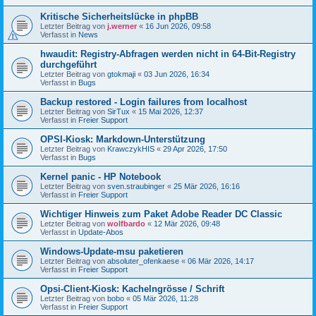
Kritische Sicherheitslücke in phpBB
Letzter Beitrag von
j.werner
«
16 Jun 2026, 09:58
Verfasst in
News
hwaudit: Registry-Abfragen werden nicht in 64-Bit-Registry
durchgeführt
Letzter Beitrag von
gtokmaji
«
03 Jun 2026, 16:34
Verfasst in
Bugs
Backup restored - Login failures from localhost
Letzter Beitrag von
SirTux
«
15 Mai 2026, 12:37
Verfasst in
Freier Support
OPSI-Kiosk: Markdown-Unterstützung
Letzter Beitrag von
KrawczykHIS
«
29 Apr 2026, 17:50
Verfasst in
Bugs
Kernel panic - HP Notebook
Letzter Beitrag von
sven.straubinger
«
25 Mär 2026, 16:16
Verfasst in
Freier Support
Wichtiger Hinweis zum Paket Adobe Reader DC Classic
Letzter Beitrag von
wolfbardo
«
12 Mär 2026, 09:48
Verfasst in
Update-Abos
Windows-Update-msu paketieren
Letzter Beitrag von
absoluter_ofenkaese
«
06 Mär 2026, 14:17
Verfasst in
Freier Support
Opsi-Client-Kiosk: Kachelngrösse / Schrift
Letzter Beitrag von
bobo
«
05 Mär 2026, 11:28
Verfasst in
Freier Support