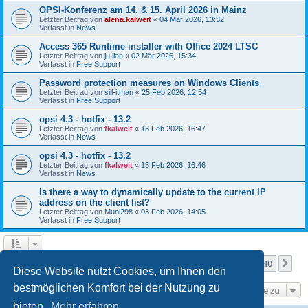
OPSI-Konferenz am 14. & 15. April 2026 in Mainz
Letzter Beitrag von
alena.kalweit
«
04 Mär 2026, 13:32
Verfasst in
News
Access 365 Runtime installer with Office 2024 LTSC
Letzter Beitrag von
ju.lian
«
02 Mär 2026, 15:34
Verfasst in
Free Support
Password protection measures on Windows Clients
Letzter Beitrag von
siil-itman
«
25 Feb 2026, 12:54
Verfasst in
Free Support
opsi 4.3 - hotfix - 13.2
Letzter Beitrag von
fkalweit
«
13 Feb 2026, 16:47
Verfasst in
News
opsi 4.3 - hotfix - 13.2
Letzter Beitrag von
fkalweit
«
13 Feb 2026, 16:46
Verfasst in
News
Is there a way to dynamically update to the current IP
address on the client list?
Letzter Beitrag von
Muni298
«
03 Feb 2026, 14:05
Verfasst in
Free Support
Seite
1
von
40
1
2
3
4
5
40
Nä
Die Suche ergab mehr als 1000 Treffer
…
Diese Website nutzt Cookies, um Ihnen den
bestmöglichen Komfort bei der Nutzung zu
Gehe zu
bieten.
Mehr erfahren