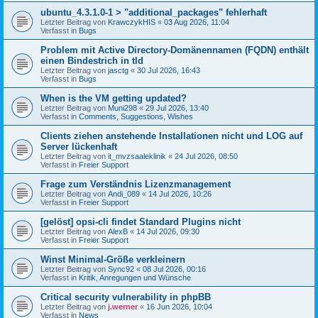
ubuntu_4.3.1.0-1 > "additional_packages" fehlerhaft
Letzter Beitrag von
KrawczykHIS
«
03 Aug 2026, 11:04
Verfasst in
Bugs
Problem mit Active Directory-Domänennamen (FQDN) enthält
einen Bindestrich in tld
Letzter Beitrag von
jasctg
«
30 Jul 2026, 16:43
Verfasst in
Bugs
When is the VM getting updated?
Letzter Beitrag von
Muni298
«
29 Jul 2026, 13:40
Verfasst in
Comments, Suggestions, Wishes
Clients ziehen anstehende Installationen nicht und LOG auf
Server lückenhaft
Letzter Beitrag von
it_mvzsaaleklinik
«
24 Jul 2026, 08:50
Verfasst in
Freier Support
Frage zum Verständnis Lizenzmanagement
Letzter Beitrag von
Andi_089
«
14 Jul 2026, 10:26
Verfasst in
Freier Support
[gelöst] opsi-cli findet Standard Plugins nicht
Letzter Beitrag von
AlexB
«
14 Jul 2026, 09:30
Verfasst in
Freier Support
Winst Minimal-Größe verkleinern
Letzter Beitrag von
Sync92
«
08 Jul 2026, 00:16
Verfasst in
Kritik, Anregungen und Wünsche
Critical security vulnerability in phpBB
Letzter Beitrag von
j.werner
«
16 Jun 2026, 10:04
Verfasst in
News