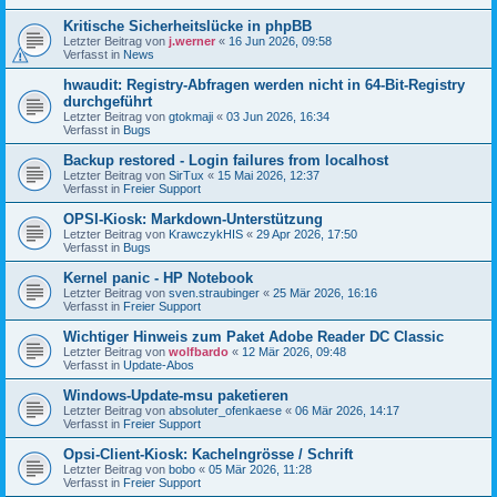
Kritische Sicherheitslücke in phpBB
Letzter Beitrag von
j.werner
«
16 Jun 2026, 09:58
Verfasst in
News
hwaudit: Registry-Abfragen werden nicht in 64-Bit-Registry
durchgeführt
Letzter Beitrag von
gtokmaji
«
03 Jun 2026, 16:34
Verfasst in
Bugs
Backup restored - Login failures from localhost
Letzter Beitrag von
SirTux
«
15 Mai 2026, 12:37
Verfasst in
Freier Support
OPSI-Kiosk: Markdown-Unterstützung
Letzter Beitrag von
KrawczykHIS
«
29 Apr 2026, 17:50
Verfasst in
Bugs
Kernel panic - HP Notebook
Letzter Beitrag von
sven.straubinger
«
25 Mär 2026, 16:16
Verfasst in
Freier Support
Wichtiger Hinweis zum Paket Adobe Reader DC Classic
Letzter Beitrag von
wolfbardo
«
12 Mär 2026, 09:48
Verfasst in
Update-Abos
Windows-Update-msu paketieren
Letzter Beitrag von
absoluter_ofenkaese
«
06 Mär 2026, 14:17
Verfasst in
Freier Support
Opsi-Client-Kiosk: Kachelngrösse / Schrift
Letzter Beitrag von
bobo
«
05 Mär 2026, 11:28
Verfasst in
Freier Support