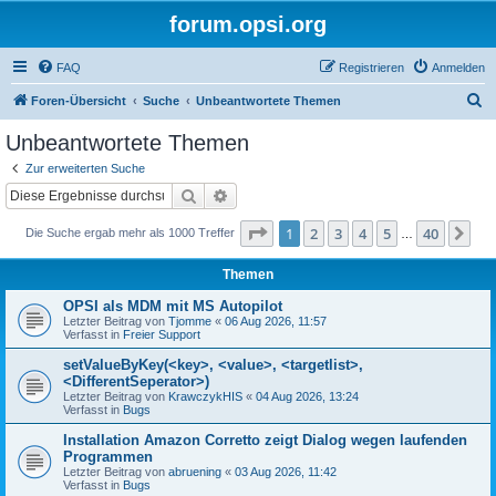
forum.opsi.org
FAQ
Registrieren
Anmelden
S
Foren-Übersicht
Suche
Unbeantwortete Themen
u
Unbeantwortete Themen
c
Zur erweiterten Suche
h
Suche
Erweiterte Suche
e
Seite
1
von
40
1
2
3
4
5
40
Nä
Die Suche ergab mehr als 1000 Treffer
…
Themen
OPSI als MDM mit MS Autopilot
Letzter Beitrag von
Tjomme
«
06 Aug 2026, 11:57
Verfasst in
Freier Support
setValueByKey(<key>, <value>, <targetlist>,
<DifferentSeperator>)
Letzter Beitrag von
KrawczykHIS
«
04 Aug 2026, 13:24
Verfasst in
Bugs
Installation Amazon Corretto zeigt Dialog wegen laufenden
Programmen
Letzter Beitrag von
abruening
«
03 Aug 2026, 11:42
Verfasst in
Bugs