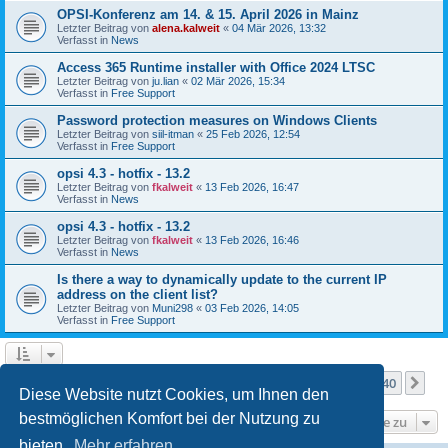
OPSI-Konferenz am 14. & 15. April 2026 in Mainz
Letzter Beitrag von
alena.kalweit
«
04 Mär 2026, 13:32
Verfasst in
News
Access 365 Runtime installer with Office 2024 LTSC
Letzter Beitrag von
ju.lian
«
02 Mär 2026, 15:34
Verfasst in
Free Support
Password protection measures on Windows Clients
Letzter Beitrag von
siil-itman
«
25 Feb 2026, 12:54
Verfasst in
Free Support
opsi 4.3 - hotfix - 13.2
Letzter Beitrag von
fkalweit
«
13 Feb 2026, 16:47
Verfasst in
News
opsi 4.3 - hotfix - 13.2
Letzter Beitrag von
fkalweit
«
13 Feb 2026, 16:46
Verfasst in
News
Is there a way to dynamically update to the current IP
address on the client list?
Letzter Beitrag von
Muni298
«
03 Feb 2026, 14:05
Verfasst in
Free Support
Seite
1
von
40
1
2
3
4
5
40
Nä
Die Suche ergab mehr als 1000 Treffer
…
Diese Website nutzt Cookies, um Ihnen den
bestmöglichen Komfort bei der Nutzung zu
Gehe zu
bieten.
Mehr erfahren