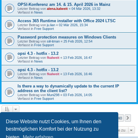
OPSI-Konferenz am 14. & 15. April 2026 in Mainz
Letzter Beitrag von
alena.kalweit
«
04 Mär 2026, 13:32
Verfasst in
News
Access 365 Runtime installer with Office 2024 LTSC
Letzter Beitrag von
ju.lian
«
02 Mär 2026, 15:34
Verfasst in
Free Support
Password protection measures on Windows Clients
Letzter Beitrag von
siil-itman
«
25 Feb 2026, 12:54
Verfasst in
Free Support
opsi 4.3 - hotfix - 13.2
Letzter Beitrag von
fkalweit
«
13 Feb 2026, 16:47
Verfasst in
News
opsi 4.3 - hotfix - 13.2
Letzter Beitrag von
fkalweit
«
13 Feb 2026, 16:46
Verfasst in
News
Is there a way to dynamically update to the current IP
address on the client list?
Letzter Beitrag von
Muni298
«
03 Feb 2026, 14:05
Verfasst in
Free Support
Seite
1
von
40
1
2
3
4
5
40
Nä
Die Suche ergab mehr als 1000 Treffer
…
Diese Website nutzt Cookies, um Ihnen den
bestmöglichen Komfort bei der Nutzung zu
Gehe zu
bieten.
Mehr erfahren