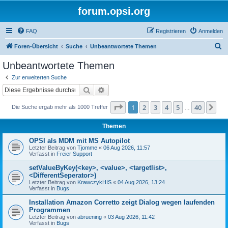
forum.opsi.org
FAQ
Registrieren
Anmelden
S
Foren-Übersicht
Suche
Unbeantwortete Themen
u
Unbeantwortete Themen
c
Zur erweiterten Suche
h
Suche
Erweiterte Suche
e
Seite
1
von
40
1
2
3
4
5
40
Nä
Die Suche ergab mehr als 1000 Treffer
…
Themen
OPSI als MDM mit MS Autopilot
Letzter Beitrag von
Tjomme
«
06 Aug 2026, 11:57
Verfasst in
Freier Support
setValueByKey(<key>, <value>, <targetlist>,
<DifferentSeperator>)
Letzter Beitrag von
KrawczykHIS
«
04 Aug 2026, 13:24
Verfasst in
Bugs
Installation Amazon Corretto zeigt Dialog wegen laufenden
Programmen
Letzter Beitrag von
abruening
«
03 Aug 2026, 11:42
Verfasst in
Bugs