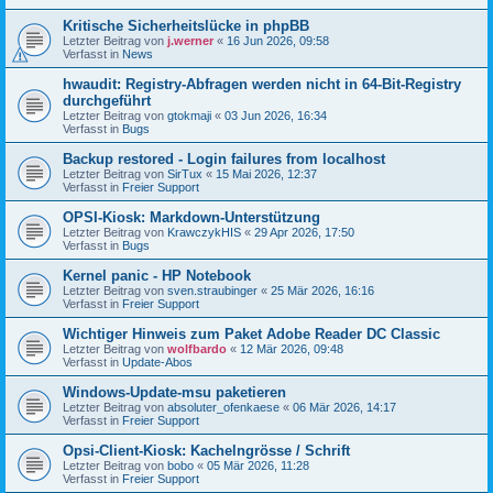
Kritische Sicherheitslücke in phpBB
Letzter Beitrag von
j.werner
«
16 Jun 2026, 09:58
Verfasst in
News
hwaudit: Registry-Abfragen werden nicht in 64-Bit-Registry
durchgeführt
Letzter Beitrag von
gtokmaji
«
03 Jun 2026, 16:34
Verfasst in
Bugs
Backup restored - Login failures from localhost
Letzter Beitrag von
SirTux
«
15 Mai 2026, 12:37
Verfasst in
Freier Support
OPSI-Kiosk: Markdown-Unterstützung
Letzter Beitrag von
KrawczykHIS
«
29 Apr 2026, 17:50
Verfasst in
Bugs
Kernel panic - HP Notebook
Letzter Beitrag von
sven.straubinger
«
25 Mär 2026, 16:16
Verfasst in
Freier Support
Wichtiger Hinweis zum Paket Adobe Reader DC Classic
Letzter Beitrag von
wolfbardo
«
12 Mär 2026, 09:48
Verfasst in
Update-Abos
Windows-Update-msu paketieren
Letzter Beitrag von
absoluter_ofenkaese
«
06 Mär 2026, 14:17
Verfasst in
Freier Support
Opsi-Client-Kiosk: Kachelngrösse / Schrift
Letzter Beitrag von
bobo
«
05 Mär 2026, 11:28
Verfasst in
Freier Support