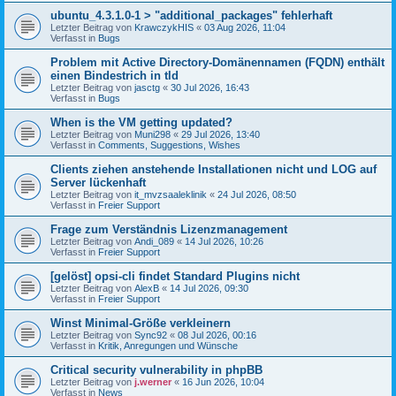
ubuntu_4.3.1.0-1 > "additional_packages" fehlerhaft
Letzter Beitrag von
KrawczykHIS
«
03 Aug 2026, 11:04
Verfasst in
Bugs
Problem mit Active Directory-Domänennamen (FQDN) enthält
einen Bindestrich in tld
Letzter Beitrag von
jasctg
«
30 Jul 2026, 16:43
Verfasst in
Bugs
When is the VM getting updated?
Letzter Beitrag von
Muni298
«
29 Jul 2026, 13:40
Verfasst in
Comments, Suggestions, Wishes
Clients ziehen anstehende Installationen nicht und LOG auf
Server lückenhaft
Letzter Beitrag von
it_mvzsaaleklinik
«
24 Jul 2026, 08:50
Verfasst in
Freier Support
Frage zum Verständnis Lizenzmanagement
Letzter Beitrag von
Andi_089
«
14 Jul 2026, 10:26
Verfasst in
Freier Support
[gelöst] opsi-cli findet Standard Plugins nicht
Letzter Beitrag von
AlexB
«
14 Jul 2026, 09:30
Verfasst in
Freier Support
Winst Minimal-Größe verkleinern
Letzter Beitrag von
Sync92
«
08 Jul 2026, 00:16
Verfasst in
Kritik, Anregungen und Wünsche
Critical security vulnerability in phpBB
Letzter Beitrag von
j.werner
«
16 Jun 2026, 10:04
Verfasst in
News