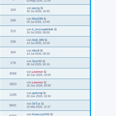
03 Aug 2026, 11:04
von
jasctg
104
30 Jul 2026, 16:43
von
Muni298
269
29 Jul 2026, 13:40
von
it_mvzsaaleklinik
315
24 Jul 2026, 08:50
von
Andi_089
338
14 Jul 2026, 10:26
von
AlexB
304
14 Jul 2026, 09:30
von
Sync92
278
08 Jul 2026, 00:16
von
j.werner
4566
16 Jun 2026, 10:04
von
j.werner
3953
16 Jun 2026, 09:58
von
gtokmaji
1265
03 Jun 2026, 16:34
von
SirTux
9601
15 Mai 2026, 12:37
von
KrawczykHIS