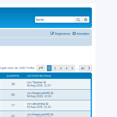
Suche
Erweiterte Suche
Registrieren
Anmelden
Seite
1
von
40
1
2
3
4
5
40
Nächste
ergab mehr als 1000 Treffer
…
ZUGRIFFE
LETZTER BEITRAG
von
Tjomme
39
06 Aug 2026, 11:57
von
KrawczykHIS
60
04 Aug 2026, 13:24
von
abruening
77
03 Aug 2026, 11:42
von
KrawczykHIS
42