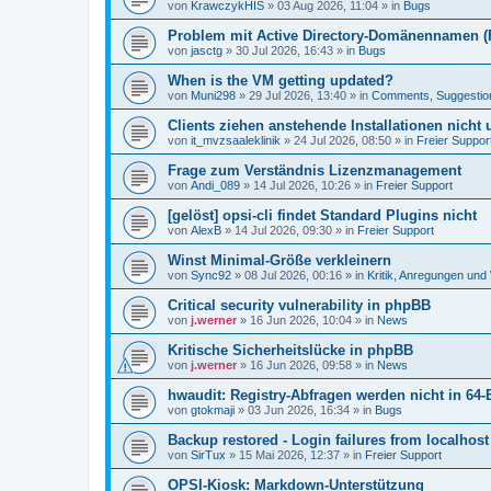
von
KrawczykHIS
»
03 Aug 2026, 11:04
» in
Bugs
Problem mit Active Directory-Domänennamen (FQ
von
jasctg
»
30 Jul 2026, 16:43
» in
Bugs
When is the VM getting updated?
von
Muni298
»
29 Jul 2026, 13:40
» in
Comments, Suggestio
Clients ziehen anstehende Installationen nicht
von
it_mvzsaaleklinik
»
24 Jul 2026, 08:50
» in
Freier Suppor
Frage zum Verständnis Lizenzmanagement
von
Andi_089
»
14 Jul 2026, 10:26
» in
Freier Support
[gelöst] opsi-cli findet Standard Plugins nicht
von
AlexB
»
14 Jul 2026, 09:30
» in
Freier Support
Winst Minimal-Größe verkleinern
von
Sync92
»
08 Jul 2026, 00:16
» in
Kritik, Anregungen un
Critical security vulnerability in phpBB
von
j.werner
»
16 Jun 2026, 10:04
» in
News
Kritische Sicherheitslücke in phpBB
von
j.werner
»
16 Jun 2026, 09:58
» in
News
hwaudit: Registry-Abfragen werden nicht in 64-
von
gtokmaji
»
03 Jun 2026, 16:34
» in
Bugs
Backup restored - Login failures from localhost
von
SirTux
»
15 Mai 2026, 12:37
» in
Freier Support
OPSI-Kiosk: Markdown-Unterstützung