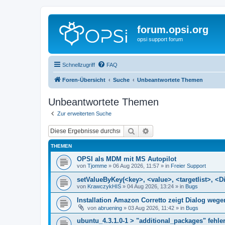
forum.opsi.org
opsi support forum
Schnellzugriff
FAQ
Foren-Übersicht
Suche
Unbeantwortete Themen
Unbeantwortete Themen
Zur erweiterten Suche
Suche
Erweiterte Suche
THEMEN
OPSI als MDM mit MS Autopilot
von
Tjomme
»
06 Aug 2026, 11:57
» in
Freier Support
setValueByKey(<key>, <value>, <targetlist>, <Di
von
KrawczykHIS
»
04 Aug 2026, 13:24
» in
Bugs
Installation Amazon Corretto zeigt Dialog we
von
abruening
»
03 Aug 2026, 11:42
» in
Bugs
ubuntu_4.3.1.0-1 > "additional_packages" fehler