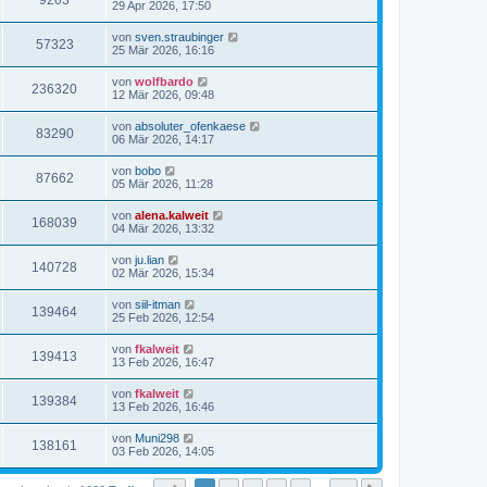
9203
29 Apr 2026, 17:50
von
sven.straubinger
57323
25 Mär 2026, 16:16
von
wolfbardo
236320
12 Mär 2026, 09:48
von
absoluter_ofenkaese
83290
06 Mär 2026, 14:17
von
bobo
87662
05 Mär 2026, 11:28
von
alena.kalweit
168039
04 Mär 2026, 13:32
von
ju.lian
140728
02 Mär 2026, 15:34
von
siil-itman
139464
25 Feb 2026, 12:54
von
fkalweit
139413
13 Feb 2026, 16:47
von
fkalweit
139384
13 Feb 2026, 16:46
von
Muni298
138161
03 Feb 2026, 14:05