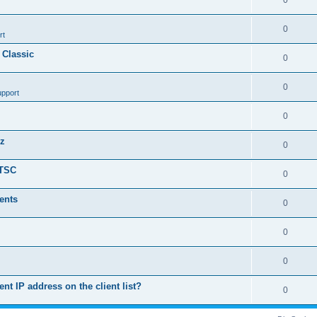
0
0
rt
 Classic
0
0
upport
0
nz
0
LTSC
0
ents
0
0
0
ent IP address on the client list?
0