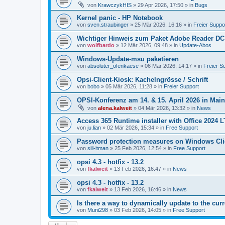
von
KrawczykHIS
»
29 Apr 2026, 17:50
» in
Bugs
Kernel panic - HP Notebook
von
sven.straubinger
»
25 Mär 2026, 16:16
» in
Freier Suppo
Wichtiger Hinweis zum Paket Adobe Reader DC
von
wolfbardo
»
12 Mär 2026, 09:48
» in
Update-Abos
Windows-Update-msu paketieren
von
absoluter_ofenkaese
»
06 Mär 2026, 14:17
» in
Freier S
Opsi-Client-Kiosk: Kachelngrösse / Schrift
von
bobo
»
05 Mär 2026, 11:28
» in
Freier Support
OPSI-Konferenz am 14. & 15. April 2026 in Mai
von
alena.kalweit
»
04 Mär 2026, 13:32
» in
News
Access 365 Runtime installer with Office 2024 
von
ju.lian
»
02 Mär 2026, 15:34
» in
Free Support
Password protection measures on Windows Cli
von
siil-itman
»
25 Feb 2026, 12:54
» in
Free Support
opsi 4.3 - hotfix - 13.2
von
fkalweit
»
13 Feb 2026, 16:47
» in
News
opsi 4.3 - hotfix - 13.2
von
fkalweit
»
13 Feb 2026, 16:46
» in
News
Is there a way to dynamically update to the curr
von
Muni298
»
03 Feb 2026, 14:05
» in
Free Support