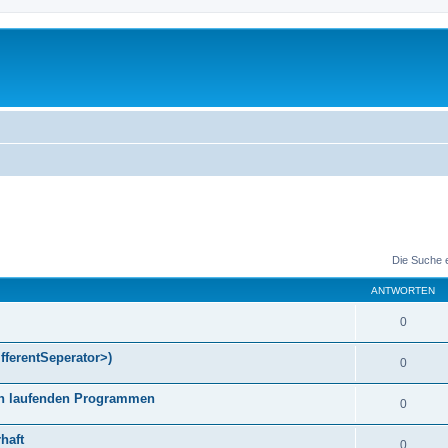
Die Suche 
ANTWORTEN
0
fferentSeperator>)
0
gen laufenden Programmen
0
haft
0