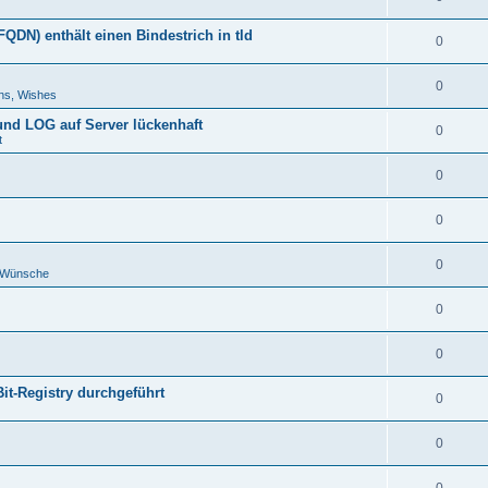
DN) enthält einen Bindestrich in tld
0
0
ns, Wishes
 und LOG auf Server lückenhaft
0
t
0
0
0
d Wünsche
0
0
Bit-Registry durchgeführt
0
0