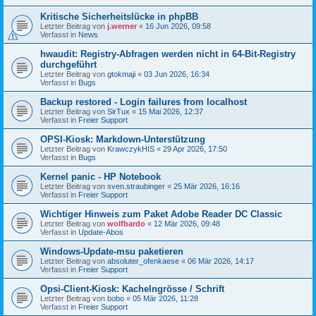
Kritische Sicherheitslücke in phpBB
Letzter Beitrag von
j.werner
«
16 Jun 2026, 09:58
Verfasst in
News
hwaudit: Registry-Abfragen werden nicht in 64-Bit-Registry
durchgeführt
Letzter Beitrag von
gtokmaji
«
03 Jun 2026, 16:34
Verfasst in
Bugs
Backup restored - Login failures from localhost
Letzter Beitrag von
SirTux
«
15 Mai 2026, 12:37
Verfasst in
Freier Support
OPSI-Kiosk: Markdown-Unterstützung
Letzter Beitrag von
KrawczykHIS
«
29 Apr 2026, 17:50
Verfasst in
Bugs
Kernel panic - HP Notebook
Letzter Beitrag von
sven.straubinger
«
25 Mär 2026, 16:16
Verfasst in
Freier Support
Wichtiger Hinweis zum Paket Adobe Reader DC Classic
Letzter Beitrag von
wolfbardo
«
12 Mär 2026, 09:48
Verfasst in
Update-Abos
Windows-Update-msu paketieren
Letzter Beitrag von
absoluter_ofenkaese
«
06 Mär 2026, 14:17
Verfasst in
Freier Support
Opsi-Client-Kiosk: Kachelngrösse / Schrift
Letzter Beitrag von
bobo
«
05 Mär 2026, 11:28
Verfasst in
Freier Support