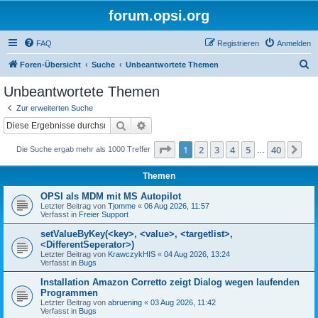
forum.opsi.org
FAQ
Registrieren
Anmelden
S
Foren-Übersicht
Suche
Unbeantwortete Themen
u
Unbeantwortete Themen
c
Zur erweiterten Suche
h
Suche
Erweiterte Suche
e
Seite
1
von
40
1
2
3
4
5
40
Nä
Die Suche ergab mehr als 1000 Treffer
…
Themen
OPSI als MDM mit MS Autopilot
Letzter Beitrag von
Tjomme
«
06 Aug 2026, 11:57
Verfasst in
Freier Support
setValueByKey(<key>, <value>, <targetlist>,
<DifferentSeperator>)
Letzter Beitrag von
KrawczykHIS
«
04 Aug 2026, 13:24
Verfasst in
Bugs
Installation Amazon Corretto zeigt Dialog wegen laufenden
Programmen
Letzter Beitrag von
abruening
«
03 Aug 2026, 11:42
Verfasst in
Bugs