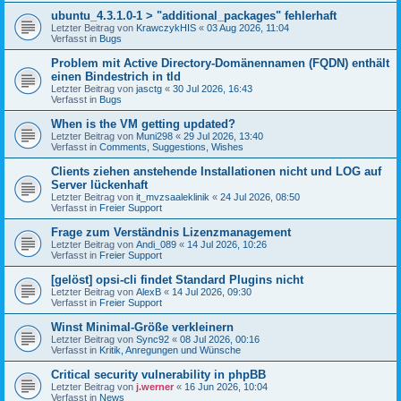
ubuntu_4.3.1.0-1 > "additional_packages" fehlerhaft
Letzter Beitrag von
KrawczykHIS
«
03 Aug 2026, 11:04
Verfasst in
Bugs
Problem mit Active Directory-Domänennamen (FQDN) enthält
einen Bindestrich in tld
Letzter Beitrag von
jasctg
«
30 Jul 2026, 16:43
Verfasst in
Bugs
When is the VM getting updated?
Letzter Beitrag von
Muni298
«
29 Jul 2026, 13:40
Verfasst in
Comments, Suggestions, Wishes
Clients ziehen anstehende Installationen nicht und LOG auf
Server lückenhaft
Letzter Beitrag von
it_mvzsaaleklinik
«
24 Jul 2026, 08:50
Verfasst in
Freier Support
Frage zum Verständnis Lizenzmanagement
Letzter Beitrag von
Andi_089
«
14 Jul 2026, 10:26
Verfasst in
Freier Support
[gelöst] opsi-cli findet Standard Plugins nicht
Letzter Beitrag von
AlexB
«
14 Jul 2026, 09:30
Verfasst in
Freier Support
Winst Minimal-Größe verkleinern
Letzter Beitrag von
Sync92
«
08 Jul 2026, 00:16
Verfasst in
Kritik, Anregungen und Wünsche
Critical security vulnerability in phpBB
Letzter Beitrag von
j.werner
«
16 Jun 2026, 10:04
Verfasst in
News