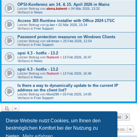
OPSI-Konferenz am 14. & 15. April 2026 in Mainz
Letzter Beitrag von
alena.kalweit
«
04 Mär 2026, 13:32
Verfasst in
News
Access 365 Runtime installer with Office 2024 LTSC
Letzter Beitrag von
ju.lian
«
02 Mär 2026, 15:34
Verfasst in
Free Support
Password protection measures on Windows Clients
Letzter Beitrag von
siil-itman
«
25 Feb 2026, 12:54
Verfasst in
Free Support
opsi 4.3 - hotfix - 13.2
Letzter Beitrag von
fkalweit
«
13 Feb 2026, 16:47
Verfasst in
News
opsi 4.3 - hotfix - 13.2
Letzter Beitrag von
fkalweit
«
13 Feb 2026, 16:46
Verfasst in
News
Is there a way to dynamically update to the current IP
address on the client list?
Letzter Beitrag von
Muni298
«
03 Feb 2026, 14:05
Verfasst in
Free Support
Seite
1
von
40
1
2
3
4
5
40
Nä
Die Suche ergab mehr als 1000 Treffer
…
Diese Website nutzt Cookies, um Ihnen den
bestmöglichen Komfort bei der Nutzung zu
Gehe zu
bieten.
Mehr erfahren