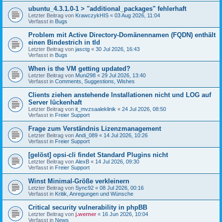
ubuntu_4.3.1.0-1 > "additional_packages" fehlerhaft
Letzter Beitrag von
KrawczykHIS
«
03 Aug 2026, 11:04
Verfasst in
Bugs
Problem mit Active Directory-Domänennamen (FQDN) enthält
einen Bindestrich in tld
Letzter Beitrag von
jasctg
«
30 Jul 2026, 16:43
Verfasst in
Bugs
When is the VM getting updated?
Letzter Beitrag von
Muni298
«
29 Jul 2026, 13:40
Verfasst in
Comments, Suggestions, Wishes
Clients ziehen anstehende Installationen nicht und LOG auf
Server lückenhaft
Letzter Beitrag von
it_mvzsaaleklinik
«
24 Jul 2026, 08:50
Verfasst in
Freier Support
Frage zum Verständnis Lizenzmanagement
Letzter Beitrag von
Andi_089
«
14 Jul 2026, 10:26
Verfasst in
Freier Support
[gelöst] opsi-cli findet Standard Plugins nicht
Letzter Beitrag von
AlexB
«
14 Jul 2026, 09:30
Verfasst in
Freier Support
Winst Minimal-Größe verkleinern
Letzter Beitrag von
Sync92
«
08 Jul 2026, 00:16
Verfasst in
Kritik, Anregungen und Wünsche
Critical security vulnerability in phpBB
Letzter Beitrag von
j.werner
«
16 Jun 2026, 10:04
Verfasst in
News