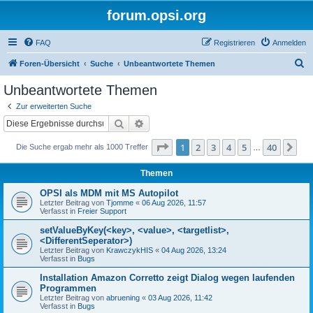
forum.opsi.org
FAQ
Registrieren
Anmelden
S
Foren-Übersicht
Suche
Unbeantwortete Themen
u
Unbeantwortete Themen
c
Zur erweiterten Suche
h
Suche
Erweiterte Suche
e
Seite
1
von
40
1
2
3
4
5
40
Nä
Die Suche ergab mehr als 1000 Treffer
…
Themen
OPSI als MDM mit MS Autopilot
Letzter Beitrag von
Tjomme
«
06 Aug 2026, 11:57
Verfasst in
Freier Support
setValueByKey(<key>, <value>, <targetlist>,
<DifferentSeperator>)
Letzter Beitrag von
KrawczykHIS
«
04 Aug 2026, 13:24
Verfasst in
Bugs
Installation Amazon Corretto zeigt Dialog wegen laufenden
Programmen
Letzter Beitrag von
abruening
«
03 Aug 2026, 11:42
Verfasst in
Bugs