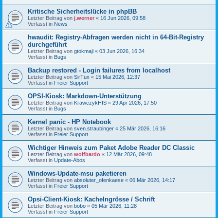
Kritische Sicherheitslücke in phpBB
Letzter Beitrag von
j.werner
«
16 Jun 2026, 09:58
Verfasst in
News
hwaudit: Registry-Abfragen werden nicht in 64-Bit-Registry
durchgeführt
Letzter Beitrag von
gtokmaji
«
03 Jun 2026, 16:34
Verfasst in
Bugs
Backup restored - Login failures from localhost
Letzter Beitrag von
SirTux
«
15 Mai 2026, 12:37
Verfasst in
Freier Support
OPSI-Kiosk: Markdown-Unterstützung
Letzter Beitrag von
KrawczykHIS
«
29 Apr 2026, 17:50
Verfasst in
Bugs
Kernel panic - HP Notebook
Letzter Beitrag von
sven.straubinger
«
25 Mär 2026, 16:16
Verfasst in
Freier Support
Wichtiger Hinweis zum Paket Adobe Reader DC Classic
Letzter Beitrag von
wolfbardo
«
12 Mär 2026, 09:48
Verfasst in
Update-Abos
Windows-Update-msu paketieren
Letzter Beitrag von
absoluter_ofenkaese
«
06 Mär 2026, 14:17
Verfasst in
Freier Support
Opsi-Client-Kiosk: Kachelngrösse / Schrift
Letzter Beitrag von
bobo
«
05 Mär 2026, 11:28
Verfasst in
Freier Support