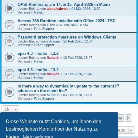
OPSI-Konferenz am 14. & 15. April 2026 in Mainz
Letzter Beitrag von
alena.kalweit
«
04 Mär 2026, 13:32
Verfasst in
News
Access 365 Runtime installer with Office 2024 LTSC
Letzter Beitrag von
ju.lian
«
02 Mär 2026, 15:34
Verfasst in
Free Support
Password protection measures on Windows Clients
Letzter Beitrag von
siil-itman
«
25 Feb 2026, 12:54
Verfasst in
Free Support
opsi 4.3 - hotfix - 13.2
Letzter Beitrag von
fkalweit
«
13 Feb 2026, 16:47
Verfasst in
News
opsi 4.3 - hotfix - 13.2
Letzter Beitrag von
fkalweit
«
13 Feb 2026, 16:46
Verfasst in
News
Is there a way to dynamically update to the current IP
address on the client list?
Letzter Beitrag von
Muni298
«
03 Feb 2026, 14:05
Verfasst in
Free Support
Seite
1
von
40
1
2
3
4
5
40
Nä
Die Suche ergab mehr als 1000 Treffer
…
Diese Website nutzt Cookies, um Ihnen den
bestmöglichen Komfort bei der Nutzung zu
Gehe zu
bieten.
Mehr erfahren