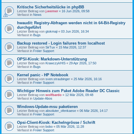
Kritische Sicherheitslücke in phpBB
Letzter Beitrag von
j.werner
«
16 Jun 2026, 09:58
Verfasst in
News
hwaudit: Registry-Abfragen werden nicht in 64-Bit-Registry
durchgeführt
Letzter Beitrag von
gtokmaji
«
03 Jun 2026, 16:34
Verfasst in
Bugs
Backup restored - Login failures from localhost
Letzter Beitrag von
SirTux
«
15 Mai 2026, 12:37
Verfasst in
Freier Support
OPSI-Kiosk: Markdown-Unterstützung
Letzter Beitrag von
KrawczykHIS
«
29 Apr 2026, 17:50
Verfasst in
Bugs
Kernel panic - HP Notebook
Letzter Beitrag von
sven.straubinger
«
25 Mär 2026, 16:16
Verfasst in
Freier Support
Wichtiger Hinweis zum Paket Adobe Reader DC Classic
Letzter Beitrag von
wolfbardo
«
12 Mär 2026, 09:48
Verfasst in
Update-Abos
Windows-Update-msu paketieren
Letzter Beitrag von
absoluter_ofenkaese
«
06 Mär 2026, 14:17
Verfasst in
Freier Support
Opsi-Client-Kiosk: Kachelngrösse / Schrift
Letzter Beitrag von
bobo
«
05 Mär 2026, 11:28
Verfasst in
Freier Support