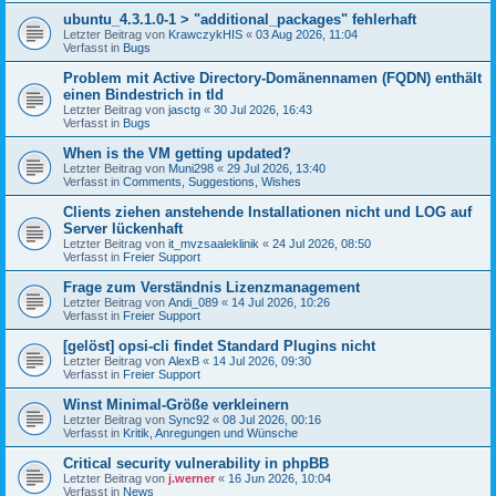
ubuntu_4.3.1.0-1 > "additional_packages" fehlerhaft
Letzter Beitrag von
KrawczykHIS
«
03 Aug 2026, 11:04
Verfasst in
Bugs
Problem mit Active Directory-Domänennamen (FQDN) enthält
einen Bindestrich in tld
Letzter Beitrag von
jasctg
«
30 Jul 2026, 16:43
Verfasst in
Bugs
When is the VM getting updated?
Letzter Beitrag von
Muni298
«
29 Jul 2026, 13:40
Verfasst in
Comments, Suggestions, Wishes
Clients ziehen anstehende Installationen nicht und LOG auf
Server lückenhaft
Letzter Beitrag von
it_mvzsaaleklinik
«
24 Jul 2026, 08:50
Verfasst in
Freier Support
Frage zum Verständnis Lizenzmanagement
Letzter Beitrag von
Andi_089
«
14 Jul 2026, 10:26
Verfasst in
Freier Support
[gelöst] opsi-cli findet Standard Plugins nicht
Letzter Beitrag von
AlexB
«
14 Jul 2026, 09:30
Verfasst in
Freier Support
Winst Minimal-Größe verkleinern
Letzter Beitrag von
Sync92
«
08 Jul 2026, 00:16
Verfasst in
Kritik, Anregungen und Wünsche
Critical security vulnerability in phpBB
Letzter Beitrag von
j.werner
«
16 Jun 2026, 10:04
Verfasst in
News