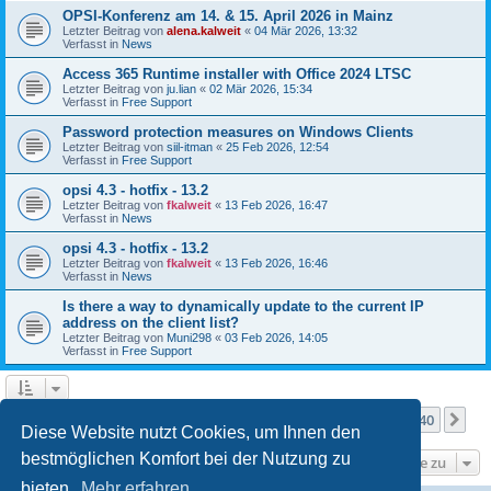
OPSI-Konferenz am 14. & 15. April 2026 in Mainz
Letzter Beitrag von
alena.kalweit
«
04 Mär 2026, 13:32
Verfasst in
News
Access 365 Runtime installer with Office 2024 LTSC
Letzter Beitrag von
ju.lian
«
02 Mär 2026, 15:34
Verfasst in
Free Support
Password protection measures on Windows Clients
Letzter Beitrag von
siil-itman
«
25 Feb 2026, 12:54
Verfasst in
Free Support
opsi 4.3 - hotfix - 13.2
Letzter Beitrag von
fkalweit
«
13 Feb 2026, 16:47
Verfasst in
News
opsi 4.3 - hotfix - 13.2
Letzter Beitrag von
fkalweit
«
13 Feb 2026, 16:46
Verfasst in
News
Is there a way to dynamically update to the current IP
address on the client list?
Letzter Beitrag von
Muni298
«
03 Feb 2026, 14:05
Verfasst in
Free Support
Seite
1
von
40
1
2
3
4
5
40
Nä
Die Suche ergab mehr als 1000 Treffer
…
Diese Website nutzt Cookies, um Ihnen den
bestmöglichen Komfort bei der Nutzung zu
Gehe zu
bieten.
Mehr erfahren