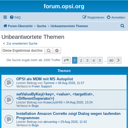
forum.opsi.org
FAQ
Registrieren
Anmelden
S
Foren-Übersicht
Suche
Unbeantwortete Themen
u
Unbeantwortete Themen
c
Zur erweiterten Suche
h
Suche
Erweiterte Suche
e
Seite
1
von
40
1
2
3
4
5
40
Nä
Die Suche ergab mehr als 1000 Treffer
…
Themen
OPSI als MDM mit MS Autopilot
Letzter Beitrag von
Tjomme
«
06 Aug 2026, 11:57
Verfasst in
Freier Support
setValueByKey(<key>, <value>, <targetlist>,
<DifferentSeperator>)
Letzter Beitrag von
KrawczykHIS
«
04 Aug 2026, 13:24
Verfasst in
Bugs
Installation Amazon Corretto zeigt Dialog wegen laufenden
Programmen
Letzter Beitrag von
abruening
«
03 Aug 2026, 11:42
Verfasst in
Bugs