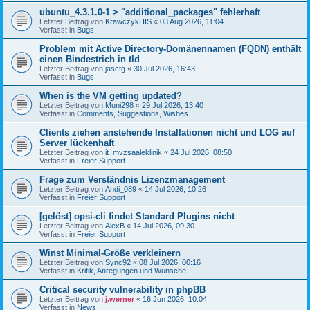
ubuntu_4.3.1.0-1 > "additional_packages" fehlerhaft
Letzter Beitrag von
KrawczykHIS
«
03 Aug 2026, 11:04
Verfasst in
Bugs
Problem mit Active Directory-Domänennamen (FQDN) enthält
einen Bindestrich in tld
Letzter Beitrag von
jasctg
«
30 Jul 2026, 16:43
Verfasst in
Bugs
When is the VM getting updated?
Letzter Beitrag von
Muni298
«
29 Jul 2026, 13:40
Verfasst in
Comments, Suggestions, Wishes
Clients ziehen anstehende Installationen nicht und LOG auf
Server lückenhaft
Letzter Beitrag von
it_mvzsaaleklinik
«
24 Jul 2026, 08:50
Verfasst in
Freier Support
Frage zum Verständnis Lizenzmanagement
Letzter Beitrag von
Andi_089
«
14 Jul 2026, 10:26
Verfasst in
Freier Support
[gelöst] opsi-cli findet Standard Plugins nicht
Letzter Beitrag von
AlexB
«
14 Jul 2026, 09:30
Verfasst in
Freier Support
Winst Minimal-Größe verkleinern
Letzter Beitrag von
Sync92
«
08 Jul 2026, 00:16
Verfasst in
Kritik, Anregungen und Wünsche
Critical security vulnerability in phpBB
Letzter Beitrag von
j.werner
«
16 Jun 2026, 10:04
Verfasst in
News