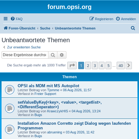
forum.opsi.org
FAQ
Registrieren
Anmelden
S
Foren-Übersicht
Suche
Unbeantwortete Themen
u
Unbeantwortete Themen
c
Zur erweiterten Suche
h
Suche
Erweiterte Suche
e
Seite
1
von
40
1
2
3
4
5
40
Nä
Die Suche ergab mehr als 1000 Treffer
…
Themen
OPSI als MDM mit MS Autopilot
Letzter Beitrag von
Tjomme
«
06 Aug 2026, 11:57
Verfasst in
Freier Support
setValueByKey(<key>, <value>, <targetlist>,
<DifferentSeperator>)
Letzter Beitrag von
KrawczykHIS
«
04 Aug 2026, 13:24
Verfasst in
Bugs
Installation Amazon Corretto zeigt Dialog wegen laufenden
Programmen
Letzter Beitrag von
abruening
«
03 Aug 2026, 11:42
Verfasst in
Bugs