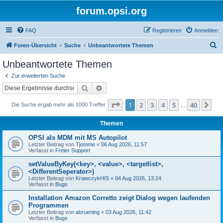
forum.opsi.org
FAQ
Registrieren
Anmelden
S
Foren-Übersicht
Suche
Unbeantwortete Themen
u
Unbeantwortete Themen
c
Zur erweiterten Suche
h
Suche
Erweiterte Suche
e
Seite
1
von
40
1
2
3
4
5
40
Nä
Die Suche ergab mehr als 1000 Treffer
…
Themen
OPSI als MDM mit MS Autopilot
Letzter Beitrag von
Tjomme
«
06 Aug 2026, 11:57
Verfasst in
Freier Support
setValueByKey(<key>, <value>, <targetlist>,
<DifferentSeperator>)
Letzter Beitrag von
KrawczykHIS
«
04 Aug 2026, 13:24
Verfasst in
Bugs
Installation Amazon Corretto zeigt Dialog wegen laufenden
Programmen
Letzter Beitrag von
abruening
«
03 Aug 2026, 11:42
Verfasst in
Bugs