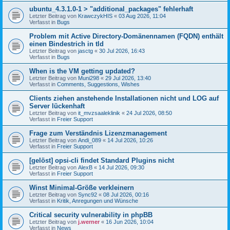
ubuntu_4.3.1.0-1 > "additional_packages" fehlerhaft
Letzter Beitrag von
KrawczykHIS
«
03 Aug 2026, 11:04
Verfasst in
Bugs
Problem mit Active Directory-Domänennamen (FQDN) enthält
einen Bindestrich in tld
Letzter Beitrag von
jasctg
«
30 Jul 2026, 16:43
Verfasst in
Bugs
When is the VM getting updated?
Letzter Beitrag von
Muni298
«
29 Jul 2026, 13:40
Verfasst in
Comments, Suggestions, Wishes
Clients ziehen anstehende Installationen nicht und LOG auf
Server lückenhaft
Letzter Beitrag von
it_mvzsaaleklinik
«
24 Jul 2026, 08:50
Verfasst in
Freier Support
Frage zum Verständnis Lizenzmanagement
Letzter Beitrag von
Andi_089
«
14 Jul 2026, 10:26
Verfasst in
Freier Support
[gelöst] opsi-cli findet Standard Plugins nicht
Letzter Beitrag von
AlexB
«
14 Jul 2026, 09:30
Verfasst in
Freier Support
Winst Minimal-Größe verkleinern
Letzter Beitrag von
Sync92
«
08 Jul 2026, 00:16
Verfasst in
Kritik, Anregungen und Wünsche
Critical security vulnerability in phpBB
Letzter Beitrag von
j.werner
«
16 Jun 2026, 10:04
Verfasst in
News