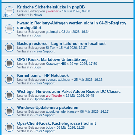
Kritische Sicherheitslücke in phpBB
Letzter Beitrag von
j.werner
«
16 Jun 2026, 09:58
Verfasst in
News
hwaudit: Registry-Abfragen werden nicht in 64-Bit-Registry
durchgeführt
Letzter Beitrag von
gtokmaji
«
03 Jun 2026, 16:34
Verfasst in
Bugs
Backup restored - Login failures from localhost
Letzter Beitrag von
SirTux
«
15 Mai 2026, 12:37
Verfasst in
Freier Support
OPSI-Kiosk: Markdown-Unterstützung
Letzter Beitrag von
KrawczykHIS
«
29 Apr 2026, 17:50
Verfasst in
Bugs
Kernel panic - HP Notebook
Letzter Beitrag von
sven.straubinger
«
25 Mär 2026, 16:16
Verfasst in
Freier Support
Wichtiger Hinweis zum Paket Adobe Reader DC Classic
Letzter Beitrag von
wolfbardo
«
12 Mär 2026, 09:48
Verfasst in
Update-Abos
Windows-Update-msu paketieren
Letzter Beitrag von
absoluter_ofenkaese
«
06 Mär 2026, 14:17
Verfasst in
Freier Support
Opsi-Client-Kiosk: Kachelngrösse / Schrift
Letzter Beitrag von
bobo
«
05 Mär 2026, 11:28
Verfasst in
Freier Support