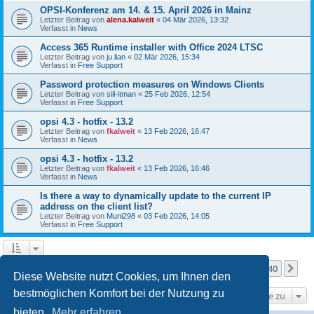
OPSI-Konferenz am 14. & 15. April 2026 in Mainz
Letzter Beitrag von
alena.kalweit
«
04 Mär 2026, 13:32
Verfasst in
News
Access 365 Runtime installer with Office 2024 LTSC
Letzter Beitrag von
ju.lian
«
02 Mär 2026, 15:34
Verfasst in
Free Support
Password protection measures on Windows Clients
Letzter Beitrag von
siil-itman
«
25 Feb 2026, 12:54
Verfasst in
Free Support
opsi 4.3 - hotfix - 13.2
Letzter Beitrag von
fkalweit
«
13 Feb 2026, 16:47
Verfasst in
News
opsi 4.3 - hotfix - 13.2
Letzter Beitrag von
fkalweit
«
13 Feb 2026, 16:46
Verfasst in
News
Is there a way to dynamically update to the current IP
address on the client list?
Letzter Beitrag von
Muni298
«
03 Feb 2026, 14:05
Verfasst in
Free Support
Seite
1
von
40
1
2
3
4
5
40
Nä
Die Suche ergab mehr als 1000 Treffer
…
Diese Website nutzt Cookies, um Ihnen den
bestmöglichen Komfort bei der Nutzung zu
Gehe zu
bieten.
Mehr erfahren