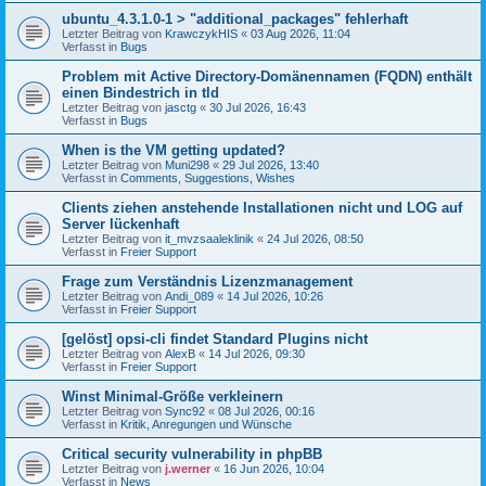
ubuntu_4.3.1.0-1 > "additional_packages" fehlerhaft
Letzter Beitrag von
KrawczykHIS
«
03 Aug 2026, 11:04
Verfasst in
Bugs
Problem mit Active Directory-Domänennamen (FQDN) enthält
einen Bindestrich in tld
Letzter Beitrag von
jasctg
«
30 Jul 2026, 16:43
Verfasst in
Bugs
When is the VM getting updated?
Letzter Beitrag von
Muni298
«
29 Jul 2026, 13:40
Verfasst in
Comments, Suggestions, Wishes
Clients ziehen anstehende Installationen nicht und LOG auf
Server lückenhaft
Letzter Beitrag von
it_mvzsaaleklinik
«
24 Jul 2026, 08:50
Verfasst in
Freier Support
Frage zum Verständnis Lizenzmanagement
Letzter Beitrag von
Andi_089
«
14 Jul 2026, 10:26
Verfasst in
Freier Support
[gelöst] opsi-cli findet Standard Plugins nicht
Letzter Beitrag von
AlexB
«
14 Jul 2026, 09:30
Verfasst in
Freier Support
Winst Minimal-Größe verkleinern
Letzter Beitrag von
Sync92
«
08 Jul 2026, 00:16
Verfasst in
Kritik, Anregungen und Wünsche
Critical security vulnerability in phpBB
Letzter Beitrag von
j.werner
«
16 Jun 2026, 10:04
Verfasst in
News