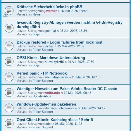
Kritische Sicherheitslücke in phpBB
Letzter Beitrag von
j.werner
«
16 Jun 2026, 09:58
Verfasst in
News
hwaudit: Registry-Abfragen werden nicht in 64-Bit-Registry
durchgeführt
Letzter Beitrag von
gtokmaji
«
03 Jun 2026, 16:34
Verfasst in
Bugs
Backup restored - Login failures from localhost
Letzter Beitrag von
SirTux
«
15 Mai 2026, 12:37
Verfasst in
Freier Support
OPSI-Kiosk: Markdown-Unterstützung
Letzter Beitrag von
KrawczykHIS
«
29 Apr 2026, 17:50
Verfasst in
Bugs
Kernel panic - HP Notebook
Letzter Beitrag von
sven.straubinger
«
25 Mär 2026, 16:16
Verfasst in
Freier Support
Wichtiger Hinweis zum Paket Adobe Reader DC Classic
Letzter Beitrag von
wolfbardo
«
12 Mär 2026, 09:48
Verfasst in
Update-Abos
Windows-Update-msu paketieren
Letzter Beitrag von
absoluter_ofenkaese
«
06 Mär 2026, 14:17
Verfasst in
Freier Support
Opsi-Client-Kiosk: Kachelngrösse / Schrift
Letzter Beitrag von
bobo
«
05 Mär 2026, 11:28
Verfasst in
Freier Support