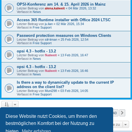
OPSI-Konferenz am 14. & 15. April 2026 in Mainz
Letzter Beitrag von
alena.kalweit
«
04 Mär 2026, 13:32
Verfasst in
News
Access 365 Runtime installer with Office 2024 LTSC
Letzter Beitrag von
ju.lian
«
02 Mär 2026, 15:34
Verfasst in
Free Support
Password protection measures on Windows Clients
Letzter Beitrag von
siil-itman
«
25 Feb 2026, 12:54
Verfasst in
Free Support
opsi 4.3 - hotfix - 13.2
Letzter Beitrag von
fkalweit
«
13 Feb 2026, 16:47
Verfasst in
News
opsi 4.3 - hotfix - 13.2
Letzter Beitrag von
fkalweit
«
13 Feb 2026, 16:46
Verfasst in
News
Is there a way to dynamically update to the current IP
address on the client list?
Letzter Beitrag von
Muni298
«
03 Feb 2026, 14:05
Verfasst in
Free Support
Seite
1
von
40
1
2
3
4
5
40
Nä
Die Suche ergab mehr als 1000 Treffer
…
Diese Website nutzt Cookies, um Ihnen den
bestmöglichen Komfort bei der Nutzung zu
Gehe zu
bieten.
Mehr erfahren