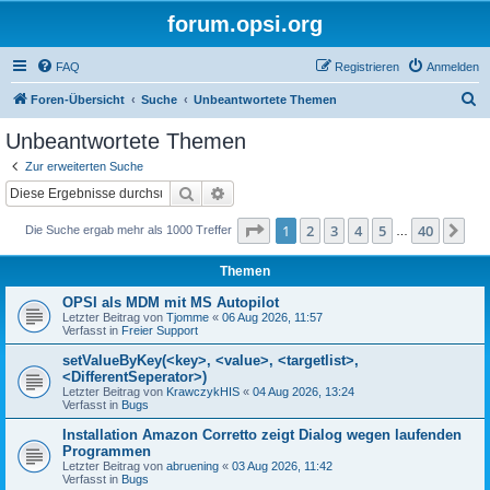
forum.opsi.org
FAQ
Registrieren
Anmelden
S
Foren-Übersicht
Suche
Unbeantwortete Themen
u
Unbeantwortete Themen
c
Zur erweiterten Suche
h
Suche
Erweiterte Suche
e
Seite
1
von
40
1
2
3
4
5
40
Nä
Die Suche ergab mehr als 1000 Treffer
…
Themen
OPSI als MDM mit MS Autopilot
Letzter Beitrag von
Tjomme
«
06 Aug 2026, 11:57
Verfasst in
Freier Support
setValueByKey(<key>, <value>, <targetlist>,
<DifferentSeperator>)
Letzter Beitrag von
KrawczykHIS
«
04 Aug 2026, 13:24
Verfasst in
Bugs
Installation Amazon Corretto zeigt Dialog wegen laufenden
Programmen
Letzter Beitrag von
abruening
«
03 Aug 2026, 11:42
Verfasst in
Bugs