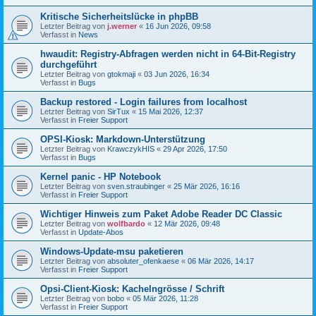
Kritische Sicherheitslücke in phpBB
Letzter Beitrag von
j.werner
«
16 Jun 2026, 09:58
Verfasst in
News
hwaudit: Registry-Abfragen werden nicht in 64-Bit-Registry
durchgeführt
Letzter Beitrag von
gtokmaji
«
03 Jun 2026, 16:34
Verfasst in
Bugs
Backup restored - Login failures from localhost
Letzter Beitrag von
SirTux
«
15 Mai 2026, 12:37
Verfasst in
Freier Support
OPSI-Kiosk: Markdown-Unterstützung
Letzter Beitrag von
KrawczykHIS
«
29 Apr 2026, 17:50
Verfasst in
Bugs
Kernel panic - HP Notebook
Letzter Beitrag von
sven.straubinger
«
25 Mär 2026, 16:16
Verfasst in
Freier Support
Wichtiger Hinweis zum Paket Adobe Reader DC Classic
Letzter Beitrag von
wolfbardo
«
12 Mär 2026, 09:48
Verfasst in
Update-Abos
Windows-Update-msu paketieren
Letzter Beitrag von
absoluter_ofenkaese
«
06 Mär 2026, 14:17
Verfasst in
Freier Support
Opsi-Client-Kiosk: Kachelngrösse / Schrift
Letzter Beitrag von
bobo
«
05 Mär 2026, 11:28
Verfasst in
Freier Support