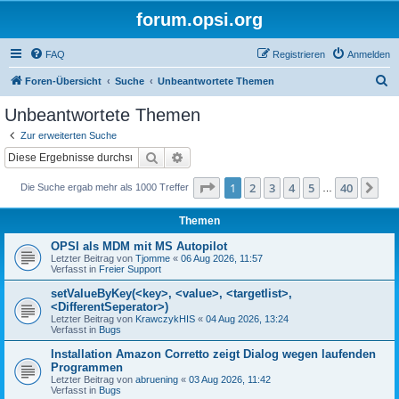
forum.opsi.org
FAQ
Registrieren
Anmelden
S
Foren-Übersicht
Suche
Unbeantwortete Themen
u
Unbeantwortete Themen
c
Zur erweiterten Suche
h
Suche
Erweiterte Suche
e
Seite
1
von
40
1
2
3
4
5
40
Nä
Die Suche ergab mehr als 1000 Treffer
…
Themen
OPSI als MDM mit MS Autopilot
Letzter Beitrag von
Tjomme
«
06 Aug 2026, 11:57
Verfasst in
Freier Support
setValueByKey(<key>, <value>, <targetlist>,
<DifferentSeperator>)
Letzter Beitrag von
KrawczykHIS
«
04 Aug 2026, 13:24
Verfasst in
Bugs
Installation Amazon Corretto zeigt Dialog wegen laufenden
Programmen
Letzter Beitrag von
abruening
«
03 Aug 2026, 11:42
Verfasst in
Bugs