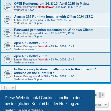
OPSI-Konferenz am 14. & 15. April 2026 in Mainz
Letzter Beitrag von
alena.kalweit
«
04 Mär 2026, 13:32
Verfasst in
News
Access 365 Runtime installer with Office 2024 LTSC
Letzter Beitrag von
ju.lian
«
02 Mär 2026, 15:34
Verfasst in
Free Support
Password protection measures on Windows Clients
Letzter Beitrag von
siil-itman
«
25 Feb 2026, 12:54
Verfasst in
Free Support
opsi 4.3 - hotfix - 13.2
Letzter Beitrag von
fkalweit
«
13 Feb 2026, 16:47
Verfasst in
News
opsi 4.3 - hotfix - 13.2
Letzter Beitrag von
fkalweit
«
13 Feb 2026, 16:46
Verfasst in
News
Is there a way to dynamically update to the current IP
address on the client list?
Letzter Beitrag von
Muni298
«
03 Feb 2026, 14:05
Verfasst in
Free Support
Seite
1
von
40
1
2
3
4
5
40
Nä
Die Suche ergab mehr als 1000 Treffer
…
Diese Website nutzt Cookies, um Ihnen den
bestmöglichen Komfort bei der Nutzung zu
Gehe zu
bieten.
Mehr erfahren