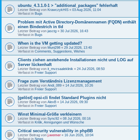
ubuntu_4.3.1.0-1 > "additional_packages" fehlerhaft
Letzter Beitrag von
KrawczykHIS
«
03 Aug 2026, 11:04
Verfasst in
Bugs
Problem mit Active Directory-Domänennamen (FQDN) enthält
einen Bindestrich in tld
Letzter Beitrag von
jasctg
«
30 Jul 2026, 16:43
Verfasst in
Bugs
When is the VM getting updated?
Letzter Beitrag von
Muni298
«
29 Jul 2026, 13:40
Verfasst in
Comments, Suggestions, Wishes
Clients ziehen anstehende Installationen nicht und LOG auf
Server lückenhaft
Letzter Beitrag von
it_mvzsaaleklinik
«
24 Jul 2026, 08:50
Verfasst in
Freier Support
Frage zum Verständnis Lizenzmanagement
Letzter Beitrag von
Andi_089
«
14 Jul 2026, 10:26
Verfasst in
Freier Support
[gelöst] opsi-cli findet Standard Plugins nicht
Letzter Beitrag von
AlexB
«
14 Jul 2026, 09:30
Verfasst in
Freier Support
Winst Minimal-Größe verkleinern
Letzter Beitrag von
Sync92
«
08 Jul 2026, 00:16
Verfasst in
Kritik, Anregungen und Wünsche
Critical security vulnerability in phpBB
Letzter Beitrag von
j.werner
«
16 Jun 2026, 10:04
Verfasst in
News