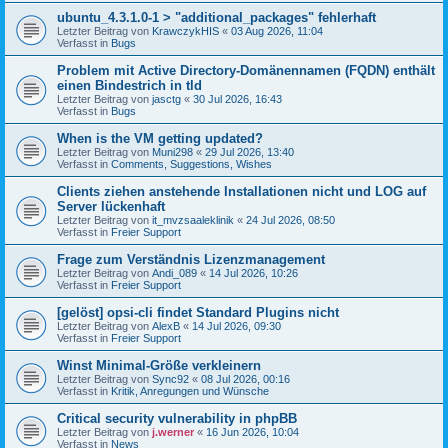
ubuntu_4.3.1.0-1 > "additional_packages" fehlerhaft
Letzter Beitrag von
KrawczykHIS
«
03 Aug 2026, 11:04
Verfasst in
Bugs
Problem mit Active Directory-Domänennamen (FQDN) enthält
einen Bindestrich in tld
Letzter Beitrag von
jasctg
«
30 Jul 2026, 16:43
Verfasst in
Bugs
When is the VM getting updated?
Letzter Beitrag von
Muni298
«
29 Jul 2026, 13:40
Verfasst in
Comments, Suggestions, Wishes
Clients ziehen anstehende Installationen nicht und LOG auf
Server lückenhaft
Letzter Beitrag von
it_mvzsaaleklinik
«
24 Jul 2026, 08:50
Verfasst in
Freier Support
Frage zum Verständnis Lizenzmanagement
Letzter Beitrag von
Andi_089
«
14 Jul 2026, 10:26
Verfasst in
Freier Support
[gelöst] opsi-cli findet Standard Plugins nicht
Letzter Beitrag von
AlexB
«
14 Jul 2026, 09:30
Verfasst in
Freier Support
Winst Minimal-Größe verkleinern
Letzter Beitrag von
Sync92
«
08 Jul 2026, 00:16
Verfasst in
Kritik, Anregungen und Wünsche
Critical security vulnerability in phpBB
Letzter Beitrag von
j.werner
«
16 Jun 2026, 10:04
Verfasst in
News