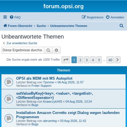
forum.opsi.org
FAQ
Registrieren
Anmelden
S
Foren-Übersicht
Suche
Unbeantwortete Themen
u
Unbeantwortete Themen
c
Zur erweiterten Suche
h
Suche
Erweiterte Suche
e
Seite
1
von
40
1
2
3
4
5
40
Nä
Die Suche ergab mehr als 1000 Treffer
…
Themen
OPSI als MDM mit MS Autopilot
Letzter Beitrag von
Tjomme
«
06 Aug 2026, 11:57
Verfasst in
Freier Support
setValueByKey(<key>, <value>, <targetlist>,
<DifferentSeperator>)
Letzter Beitrag von
KrawczykHIS
«
04 Aug 2026, 13:24
Verfasst in
Bugs
Installation Amazon Corretto zeigt Dialog wegen laufenden
Programmen
Letzter Beitrag von
abruening
«
03 Aug 2026, 11:42
Verfasst in
Bugs