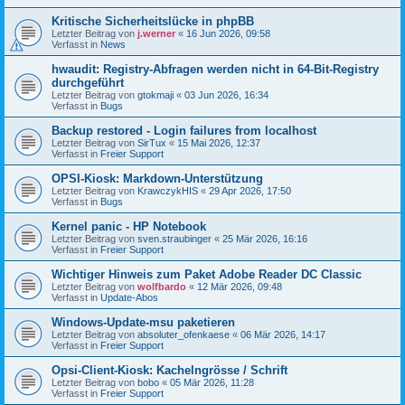
Kritische Sicherheitslücke in phpBB
Letzter Beitrag von
j.werner
«
16 Jun 2026, 09:58
Verfasst in
News
hwaudit: Registry-Abfragen werden nicht in 64-Bit-Registry
durchgeführt
Letzter Beitrag von
gtokmaji
«
03 Jun 2026, 16:34
Verfasst in
Bugs
Backup restored - Login failures from localhost
Letzter Beitrag von
SirTux
«
15 Mai 2026, 12:37
Verfasst in
Freier Support
OPSI-Kiosk: Markdown-Unterstützung
Letzter Beitrag von
KrawczykHIS
«
29 Apr 2026, 17:50
Verfasst in
Bugs
Kernel panic - HP Notebook
Letzter Beitrag von
sven.straubinger
«
25 Mär 2026, 16:16
Verfasst in
Freier Support
Wichtiger Hinweis zum Paket Adobe Reader DC Classic
Letzter Beitrag von
wolfbardo
«
12 Mär 2026, 09:48
Verfasst in
Update-Abos
Windows-Update-msu paketieren
Letzter Beitrag von
absoluter_ofenkaese
«
06 Mär 2026, 14:17
Verfasst in
Freier Support
Opsi-Client-Kiosk: Kachelngrösse / Schrift
Letzter Beitrag von
bobo
«
05 Mär 2026, 11:28
Verfasst in
Freier Support