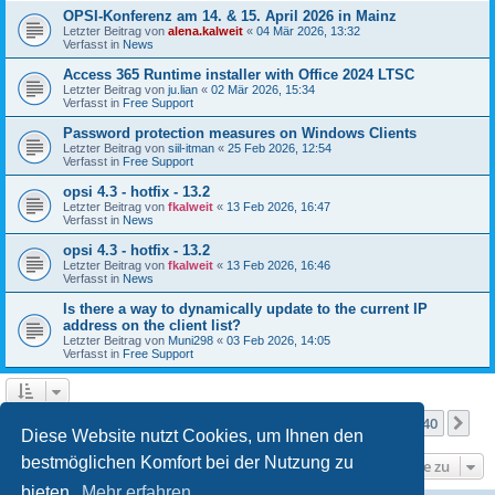
OPSI-Konferenz am 14. & 15. April 2026 in Mainz
Letzter Beitrag von
alena.kalweit
«
04 Mär 2026, 13:32
Verfasst in
News
Access 365 Runtime installer with Office 2024 LTSC
Letzter Beitrag von
ju.lian
«
02 Mär 2026, 15:34
Verfasst in
Free Support
Password protection measures on Windows Clients
Letzter Beitrag von
siil-itman
«
25 Feb 2026, 12:54
Verfasst in
Free Support
opsi 4.3 - hotfix - 13.2
Letzter Beitrag von
fkalweit
«
13 Feb 2026, 16:47
Verfasst in
News
opsi 4.3 - hotfix - 13.2
Letzter Beitrag von
fkalweit
«
13 Feb 2026, 16:46
Verfasst in
News
Is there a way to dynamically update to the current IP
address on the client list?
Letzter Beitrag von
Muni298
«
03 Feb 2026, 14:05
Verfasst in
Free Support
Seite
1
von
40
1
2
3
4
5
40
Nä
Die Suche ergab mehr als 1000 Treffer
…
Diese Website nutzt Cookies, um Ihnen den
bestmöglichen Komfort bei der Nutzung zu
Gehe zu
bieten.
Mehr erfahren