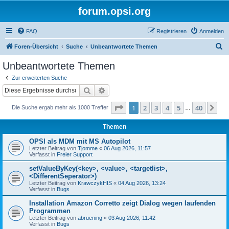
forum.opsi.org
FAQ
Registrieren
Anmelden
S
Foren-Übersicht
Suche
Unbeantwortete Themen
u
Unbeantwortete Themen
c
Zur erweiterten Suche
h
Suche
Erweiterte Suche
e
Seite
1
von
40
1
2
3
4
5
40
Nä
Die Suche ergab mehr als 1000 Treffer
…
Themen
OPSI als MDM mit MS Autopilot
Letzter Beitrag von
Tjomme
«
06 Aug 2026, 11:57
Verfasst in
Freier Support
setValueByKey(<key>, <value>, <targetlist>,
<DifferentSeperator>)
Letzter Beitrag von
KrawczykHIS
«
04 Aug 2026, 13:24
Verfasst in
Bugs
Installation Amazon Corretto zeigt Dialog wegen laufenden
Programmen
Letzter Beitrag von
abruening
«
03 Aug 2026, 11:42
Verfasst in
Bugs