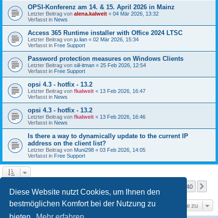
OPSI-Konferenz am 14. & 15. April 2026 in Mainz
Letzter Beitrag von
alena.kalweit
«
04 Mär 2026, 13:32
Verfasst in
News
Access 365 Runtime installer with Office 2024 LTSC
Letzter Beitrag von
ju.lian
«
02 Mär 2026, 15:34
Verfasst in
Free Support
Password protection measures on Windows Clients
Letzter Beitrag von
siil-itman
«
25 Feb 2026, 12:54
Verfasst in
Free Support
opsi 4.3 - hotfix - 13.2
Letzter Beitrag von
fkalweit
«
13 Feb 2026, 16:47
Verfasst in
News
opsi 4.3 - hotfix - 13.2
Letzter Beitrag von
fkalweit
«
13 Feb 2026, 16:46
Verfasst in
News
Is there a way to dynamically update to the current IP
address on the client list?
Letzter Beitrag von
Muni298
«
03 Feb 2026, 14:05
Verfasst in
Free Support
Seite
1
von
40
1
2
3
4
5
40
Nä
Die Suche ergab mehr als 1000 Treffer
…
Diese Website nutzt Cookies, um Ihnen den
bestmöglichen Komfort bei der Nutzung zu
Gehe zu
bieten.
Mehr erfahren