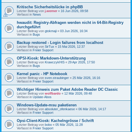
Kritische Sicherheitslücke in phpBB
Letzter Beitrag von
j.werner
«
16 Jun 2026, 09:58
Verfasst in
News
hwaudit: Registry-Abfragen werden nicht in 64-Bit-Registry
durchgeführt
Letzter Beitrag von
gtokmaji
«
03 Jun 2026, 16:34
Verfasst in
Bugs
Backup restored - Login failures from localhost
Letzter Beitrag von
SirTux
«
15 Mai 2026, 12:37
Verfasst in
Freier Support
OPSI-Kiosk: Markdown-Unterstützung
Letzter Beitrag von
KrawczykHIS
«
29 Apr 2026, 17:50
Verfasst in
Bugs
Kernel panic - HP Notebook
Letzter Beitrag von
sven.straubinger
«
25 Mär 2026, 16:16
Verfasst in
Freier Support
Wichtiger Hinweis zum Paket Adobe Reader DC Classic
Letzter Beitrag von
wolfbardo
«
12 Mär 2026, 09:48
Verfasst in
Update-Abos
Windows-Update-msu paketieren
Letzter Beitrag von
absoluter_ofenkaese
«
06 Mär 2026, 14:17
Verfasst in
Freier Support
Opsi-Client-Kiosk: Kachelngrösse / Schrift
Letzter Beitrag von
bobo
«
05 Mär 2026, 11:28
Verfasst in
Freier Support