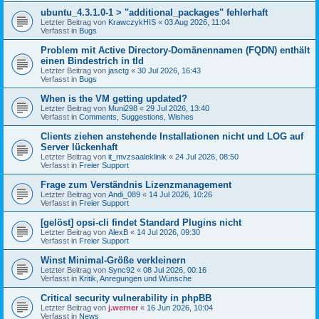
ubuntu_4.3.1.0-1 > "additional_packages" fehlerhaft
Letzter Beitrag von
KrawczykHIS
«
03 Aug 2026, 11:04
Verfasst in
Bugs
Problem mit Active Directory-Domänennamen (FQDN) enthält
einen Bindestrich in tld
Letzter Beitrag von
jasctg
«
30 Jul 2026, 16:43
Verfasst in
Bugs
When is the VM getting updated?
Letzter Beitrag von
Muni298
«
29 Jul 2026, 13:40
Verfasst in
Comments, Suggestions, Wishes
Clients ziehen anstehende Installationen nicht und LOG auf
Server lückenhaft
Letzter Beitrag von
it_mvzsaaleklinik
«
24 Jul 2026, 08:50
Verfasst in
Freier Support
Frage zum Verständnis Lizenzmanagement
Letzter Beitrag von
Andi_089
«
14 Jul 2026, 10:26
Verfasst in
Freier Support
[gelöst] opsi-cli findet Standard Plugins nicht
Letzter Beitrag von
AlexB
«
14 Jul 2026, 09:30
Verfasst in
Freier Support
Winst Minimal-Größe verkleinern
Letzter Beitrag von
Sync92
«
08 Jul 2026, 00:16
Verfasst in
Kritik, Anregungen und Wünsche
Critical security vulnerability in phpBB
Letzter Beitrag von
j.werner
«
16 Jun 2026, 10:04
Verfasst in
News