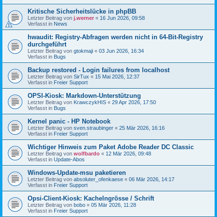
Kritische Sicherheitslücke in phpBB
Letzter Beitrag von
j.werner
«
16 Jun 2026, 09:58
Verfasst in
News
hwaudit: Registry-Abfragen werden nicht in 64-Bit-Registry
durchgeführt
Letzter Beitrag von
gtokmaji
«
03 Jun 2026, 16:34
Verfasst in
Bugs
Backup restored - Login failures from localhost
Letzter Beitrag von
SirTux
«
15 Mai 2026, 12:37
Verfasst in
Freier Support
OPSI-Kiosk: Markdown-Unterstützung
Letzter Beitrag von
KrawczykHIS
«
29 Apr 2026, 17:50
Verfasst in
Bugs
Kernel panic - HP Notebook
Letzter Beitrag von
sven.straubinger
«
25 Mär 2026, 16:16
Verfasst in
Freier Support
Wichtiger Hinweis zum Paket Adobe Reader DC Classic
Letzter Beitrag von
wolfbardo
«
12 Mär 2026, 09:48
Verfasst in
Update-Abos
Windows-Update-msu paketieren
Letzter Beitrag von
absoluter_ofenkaese
«
06 Mär 2026, 14:17
Verfasst in
Freier Support
Opsi-Client-Kiosk: Kachelngrösse / Schrift
Letzter Beitrag von
bobo
«
05 Mär 2026, 11:28
Verfasst in
Freier Support