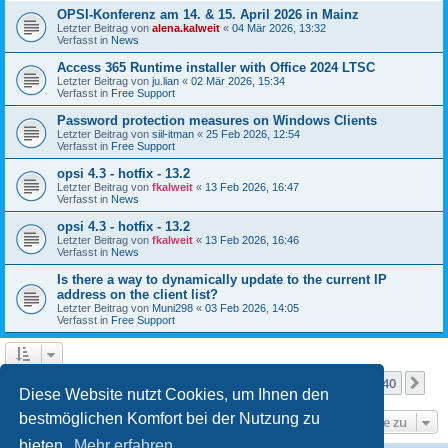
OPSI-Konferenz am 14. & 15. April 2026 in Mainz
Letzter Beitrag von
alena.kalweit
«
04 Mär 2026, 13:32
Verfasst in
News
Access 365 Runtime installer with Office 2024 LTSC
Letzter Beitrag von
ju.lian
«
02 Mär 2026, 15:34
Verfasst in
Free Support
Password protection measures on Windows Clients
Letzter Beitrag von
siil-itman
«
25 Feb 2026, 12:54
Verfasst in
Free Support
opsi 4.3 - hotfix - 13.2
Letzter Beitrag von
fkalweit
«
13 Feb 2026, 16:47
Verfasst in
News
opsi 4.3 - hotfix - 13.2
Letzter Beitrag von
fkalweit
«
13 Feb 2026, 16:46
Verfasst in
News
Is there a way to dynamically update to the current IP
address on the client list?
Letzter Beitrag von
Muni298
«
03 Feb 2026, 14:05
Verfasst in
Free Support
Seite
1
von
40
1
2
3
4
5
40
Nä
Die Suche ergab mehr als 1000 Treffer
…
Diese Website nutzt Cookies, um Ihnen den
bestmöglichen Komfort bei der Nutzung zu
Gehe zu
bieten.
Mehr erfahren