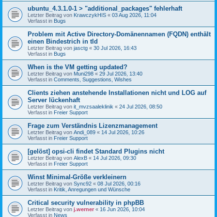
ubuntu_4.3.1.0-1 > "additional_packages" fehlerhaft
Letzter Beitrag von
KrawczykHIS
«
03 Aug 2026, 11:04
Verfasst in
Bugs
Problem mit Active Directory-Domänennamen (FQDN) enthält
einen Bindestrich in tld
Letzter Beitrag von
jasctg
«
30 Jul 2026, 16:43
Verfasst in
Bugs
When is the VM getting updated?
Letzter Beitrag von
Muni298
«
29 Jul 2026, 13:40
Verfasst in
Comments, Suggestions, Wishes
Clients ziehen anstehende Installationen nicht und LOG auf
Server lückenhaft
Letzter Beitrag von
it_mvzsaaleklinik
«
24 Jul 2026, 08:50
Verfasst in
Freier Support
Frage zum Verständnis Lizenzmanagement
Letzter Beitrag von
Andi_089
«
14 Jul 2026, 10:26
Verfasst in
Freier Support
[gelöst] opsi-cli findet Standard Plugins nicht
Letzter Beitrag von
AlexB
«
14 Jul 2026, 09:30
Verfasst in
Freier Support
Winst Minimal-Größe verkleinern
Letzter Beitrag von
Sync92
«
08 Jul 2026, 00:16
Verfasst in
Kritik, Anregungen und Wünsche
Critical security vulnerability in phpBB
Letzter Beitrag von
j.werner
«
16 Jun 2026, 10:04
Verfasst in
News