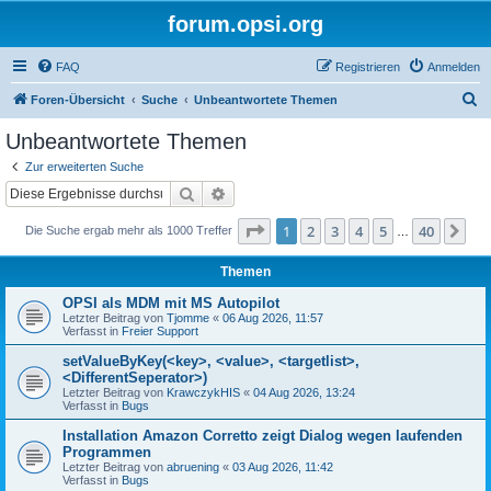
forum.opsi.org
FAQ
Registrieren
Anmelden
S
Foren-Übersicht
Suche
Unbeantwortete Themen
u
Unbeantwortete Themen
c
Zur erweiterten Suche
h
Suche
Erweiterte Suche
e
Seite
1
von
40
1
2
3
4
5
40
Nä
Die Suche ergab mehr als 1000 Treffer
…
Themen
OPSI als MDM mit MS Autopilot
Letzter Beitrag von
Tjomme
«
06 Aug 2026, 11:57
Verfasst in
Freier Support
setValueByKey(<key>, <value>, <targetlist>,
<DifferentSeperator>)
Letzter Beitrag von
KrawczykHIS
«
04 Aug 2026, 13:24
Verfasst in
Bugs
Installation Amazon Corretto zeigt Dialog wegen laufenden
Programmen
Letzter Beitrag von
abruening
«
03 Aug 2026, 11:42
Verfasst in
Bugs