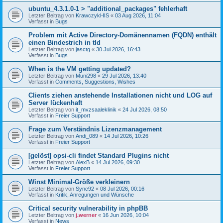
ubuntu_4.3.1.0-1 > "additional_packages" fehlerhaft
Letzter Beitrag von
KrawczykHIS
«
03 Aug 2026, 11:04
Verfasst in
Bugs
Problem mit Active Directory-Domänennamen (FQDN) enthält
einen Bindestrich in tld
Letzter Beitrag von
jasctg
«
30 Jul 2026, 16:43
Verfasst in
Bugs
When is the VM getting updated?
Letzter Beitrag von
Muni298
«
29 Jul 2026, 13:40
Verfasst in
Comments, Suggestions, Wishes
Clients ziehen anstehende Installationen nicht und LOG auf
Server lückenhaft
Letzter Beitrag von
it_mvzsaaleklinik
«
24 Jul 2026, 08:50
Verfasst in
Freier Support
Frage zum Verständnis Lizenzmanagement
Letzter Beitrag von
Andi_089
«
14 Jul 2026, 10:26
Verfasst in
Freier Support
[gelöst] opsi-cli findet Standard Plugins nicht
Letzter Beitrag von
AlexB
«
14 Jul 2026, 09:30
Verfasst in
Freier Support
Winst Minimal-Größe verkleinern
Letzter Beitrag von
Sync92
«
08 Jul 2026, 00:16
Verfasst in
Kritik, Anregungen und Wünsche
Critical security vulnerability in phpBB
Letzter Beitrag von
j.werner
«
16 Jun 2026, 10:04
Verfasst in
News