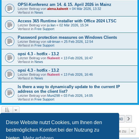
OPSI-Konferenz am 14. & 15. April 2026 in Mainz
Letzter Beitrag von
alena.kalweit
«
04 Mär 2026, 13:32
Verfasst in
News
Access 365 Runtime installer with Office 2024 LTSC
Letzter Beitrag von
ju.lian
«
02 Mär 2026, 15:34
Verfasst in
Free Support
Password protection measures on Windows Clients
Letzter Beitrag von
siil-itman
«
25 Feb 2026, 12:54
Verfasst in
Free Support
opsi 4.3 - hotfix - 13.2
Letzter Beitrag von
fkalweit
«
13 Feb 2026, 16:47
Verfasst in
News
opsi 4.3 - hotfix - 13.2
Letzter Beitrag von
fkalweit
«
13 Feb 2026, 16:46
Verfasst in
News
Is there a way to dynamically update to the current IP
address on the client list?
Letzter Beitrag von
Muni298
«
03 Feb 2026, 14:05
Verfasst in
Free Support
Seite
1
von
40
1
2
3
4
5
40
Nä
Die Suche ergab mehr als 1000 Treffer
…
Diese Website nutzt Cookies, um Ihnen den
bestmöglichen Komfort bei der Nutzung zu
Gehe zu
bieten.
Mehr erfahren