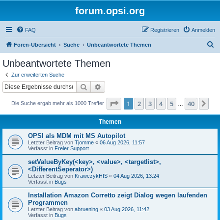
forum.opsi.org
FAQ
Registrieren
Anmelden
S
Foren-Übersicht
Suche
Unbeantwortete Themen
u
Unbeantwortete Themen
c
Zur erweiterten Suche
h
Suche
Erweiterte Suche
e
Seite
1
von
40
1
2
3
4
5
40
Nä
Die Suche ergab mehr als 1000 Treffer
…
Themen
OPSI als MDM mit MS Autopilot
Letzter Beitrag von
Tjomme
«
06 Aug 2026, 11:57
Verfasst in
Freier Support
setValueByKey(<key>, <value>, <targetlist>,
<DifferentSeperator>)
Letzter Beitrag von
KrawczykHIS
«
04 Aug 2026, 13:24
Verfasst in
Bugs
Installation Amazon Corretto zeigt Dialog wegen laufenden
Programmen
Letzter Beitrag von
abruening
«
03 Aug 2026, 11:42
Verfasst in
Bugs