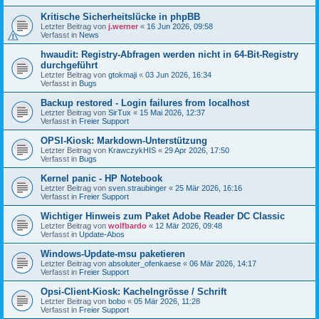
Kritische Sicherheitslücke in phpBB
Letzter Beitrag von
j.werner
«
16 Jun 2026, 09:58
Verfasst in
News
hwaudit: Registry-Abfragen werden nicht in 64-Bit-Registry
durchgeführt
Letzter Beitrag von
gtokmaji
«
03 Jun 2026, 16:34
Verfasst in
Bugs
Backup restored - Login failures from localhost
Letzter Beitrag von
SirTux
«
15 Mai 2026, 12:37
Verfasst in
Freier Support
OPSI-Kiosk: Markdown-Unterstützung
Letzter Beitrag von
KrawczykHIS
«
29 Apr 2026, 17:50
Verfasst in
Bugs
Kernel panic - HP Notebook
Letzter Beitrag von
sven.straubinger
«
25 Mär 2026, 16:16
Verfasst in
Freier Support
Wichtiger Hinweis zum Paket Adobe Reader DC Classic
Letzter Beitrag von
wolfbardo
«
12 Mär 2026, 09:48
Verfasst in
Update-Abos
Windows-Update-msu paketieren
Letzter Beitrag von
absoluter_ofenkaese
«
06 Mär 2026, 14:17
Verfasst in
Freier Support
Opsi-Client-Kiosk: Kachelngrösse / Schrift
Letzter Beitrag von
bobo
«
05 Mär 2026, 11:28
Verfasst in
Freier Support