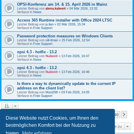
OPSI-Konferenz am 14. & 15. April 2026 in Mainz
Letzter Beitrag von
alena.kalweit
«
04 Mär 2026, 13:32
Verfasst in
News
Access 365 Runtime installer with Office 2024 LTSC
Letzter Beitrag von
ju.lian
«
02 Mär 2026, 15:34
Verfasst in
Free Support
Password protection measures on Windows Clients
Letzter Beitrag von
siil-itman
«
25 Feb 2026, 12:54
Verfasst in
Free Support
opsi 4.3 - hotfix - 13.2
Letzter Beitrag von
fkalweit
«
13 Feb 2026, 16:47
Verfasst in
News
opsi 4.3 - hotfix - 13.2
Letzter Beitrag von
fkalweit
«
13 Feb 2026, 16:46
Verfasst in
News
Is there a way to dynamically update to the current IP
address on the client list?
Letzter Beitrag von
Muni298
«
03 Feb 2026, 14:05
Verfasst in
Free Support
Seite
1
von
40
1
2
3
4
5
40
Nä
Die Suche ergab mehr als 1000 Treffer
…
Diese Website nutzt Cookies, um Ihnen den
bestmöglichen Komfort bei der Nutzung zu
Gehe zu
bieten.
Mehr erfahren