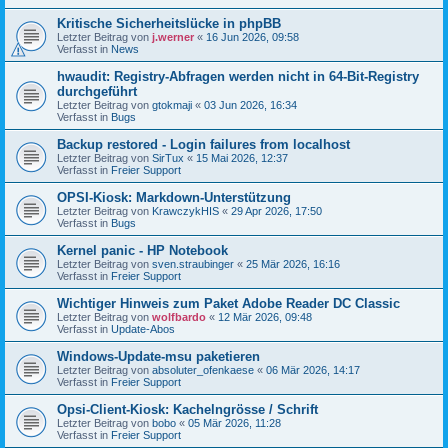
Kritische Sicherheitslücke in phpBB
Letzter Beitrag von
j.werner
«
16 Jun 2026, 09:58
Verfasst in
News
hwaudit: Registry-Abfragen werden nicht in 64-Bit-Registry
durchgeführt
Letzter Beitrag von
gtokmaji
«
03 Jun 2026, 16:34
Verfasst in
Bugs
Backup restored - Login failures from localhost
Letzter Beitrag von
SirTux
«
15 Mai 2026, 12:37
Verfasst in
Freier Support
OPSI-Kiosk: Markdown-Unterstützung
Letzter Beitrag von
KrawczykHIS
«
29 Apr 2026, 17:50
Verfasst in
Bugs
Kernel panic - HP Notebook
Letzter Beitrag von
sven.straubinger
«
25 Mär 2026, 16:16
Verfasst in
Freier Support
Wichtiger Hinweis zum Paket Adobe Reader DC Classic
Letzter Beitrag von
wolfbardo
«
12 Mär 2026, 09:48
Verfasst in
Update-Abos
Windows-Update-msu paketieren
Letzter Beitrag von
absoluter_ofenkaese
«
06 Mär 2026, 14:17
Verfasst in
Freier Support
Opsi-Client-Kiosk: Kachelngrösse / Schrift
Letzter Beitrag von
bobo
«
05 Mär 2026, 11:28
Verfasst in
Freier Support