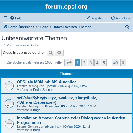
forum.opsi.org
FAQ
Registrieren
Anmelden
S
Foren-Übersicht
Suche
Unbeantwortete Themen
u
Unbeantwortete Themen
c
Zur erweiterten Suche
h
Suche
Erweiterte Suche
e
Seite
1
von
40
1
2
3
4
5
40
Nä
Die Suche ergab mehr als 1000 Treffer
…
Themen
OPSI als MDM mit MS Autopilot
Letzter Beitrag von
Tjomme
«
06 Aug 2026, 11:57
Verfasst in
Freier Support
setValueByKey(<key>, <value>, <targetlist>,
<DifferentSeperator>)
Letzter Beitrag von
KrawczykHIS
«
04 Aug 2026, 13:24
Verfasst in
Bugs
Installation Amazon Corretto zeigt Dialog wegen laufenden
Programmen
Letzter Beitrag von
abruening
«
03 Aug 2026, 11:42
Verfasst in
Bugs