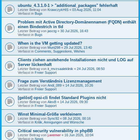
ubuntu_4.3.1.0-1 > "additional_packages" fehlerhaft
Letzter Beitrag von
KrawczykHIS
«
03 Aug 2026, 11:04
Verfasst in
Bugs
Problem mit Active Directory-Domänennamen (FQDN) enthält
einen Bindestrich in tld
Letzter Beitrag von
jasctg
«
30 Jul 2026, 16:43
Verfasst in
Bugs
When is the VM getting updated?
Letzter Beitrag von
Muni298
«
29 Jul 2026, 13:40
Verfasst in
Comments, Suggestions, Wishes
Clients ziehen anstehende Installationen nicht und LOG auf
Server lückenhaft
Letzter Beitrag von
it_mvzsaaleklinik
«
24 Jul 2026, 08:50
Verfasst in
Freier Support
Frage zum Verständnis Lizenzmanagement
Letzter Beitrag von
Andi_089
«
14 Jul 2026, 10:26
Verfasst in
Freier Support
[gelöst] opsi-cli findet Standard Plugins nicht
Letzter Beitrag von
AlexB
«
14 Jul 2026, 09:30
Verfasst in
Freier Support
Winst Minimal-Größe verkleinern
Letzter Beitrag von
Sync92
«
08 Jul 2026, 00:16
Verfasst in
Kritik, Anregungen und Wünsche
Critical security vulnerability in phpBB
Letzter Beitrag von
j.werner
«
16 Jun 2026, 10:04
Verfasst in
News