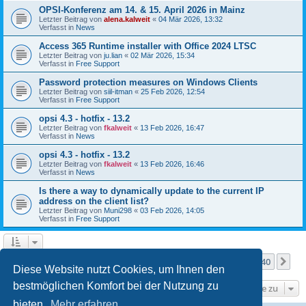
OPSI-Konferenz am 14. & 15. April 2026 in Mainz
Letzter Beitrag von
alena.kalweit
«
04 Mär 2026, 13:32
Verfasst in
News
Access 365 Runtime installer with Office 2024 LTSC
Letzter Beitrag von
ju.lian
«
02 Mär 2026, 15:34
Verfasst in
Free Support
Password protection measures on Windows Clients
Letzter Beitrag von
siil-itman
«
25 Feb 2026, 12:54
Verfasst in
Free Support
opsi 4.3 - hotfix - 13.2
Letzter Beitrag von
fkalweit
«
13 Feb 2026, 16:47
Verfasst in
News
opsi 4.3 - hotfix - 13.2
Letzter Beitrag von
fkalweit
«
13 Feb 2026, 16:46
Verfasst in
News
Is there a way to dynamically update to the current IP
address on the client list?
Letzter Beitrag von
Muni298
«
03 Feb 2026, 14:05
Verfasst in
Free Support
Seite
1
von
40
1
2
3
4
5
40
Nä
Die Suche ergab mehr als 1000 Treffer
…
Diese Website nutzt Cookies, um Ihnen den
bestmöglichen Komfort bei der Nutzung zu
Gehe zu
bieten.
Mehr erfahren