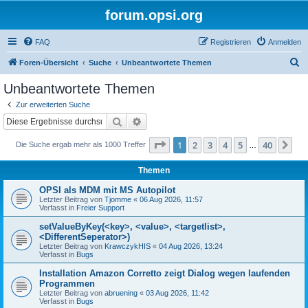
forum.opsi.org
FAQ
Registrieren
Anmelden
S
Foren-Übersicht
Suche
Unbeantwortete Themen
u
Unbeantwortete Themen
c
Zur erweiterten Suche
h
Suche
Erweiterte Suche
e
Seite
1
von
40
1
2
3
4
5
40
Nä
Die Suche ergab mehr als 1000 Treffer
…
Themen
OPSI als MDM mit MS Autopilot
Letzter Beitrag von
Tjomme
«
06 Aug 2026, 11:57
Verfasst in
Freier Support
setValueByKey(<key>, <value>, <targetlist>,
<DifferentSeperator>)
Letzter Beitrag von
KrawczykHIS
«
04 Aug 2026, 13:24
Verfasst in
Bugs
Installation Amazon Corretto zeigt Dialog wegen laufenden
Programmen
Letzter Beitrag von
abruening
«
03 Aug 2026, 11:42
Verfasst in
Bugs