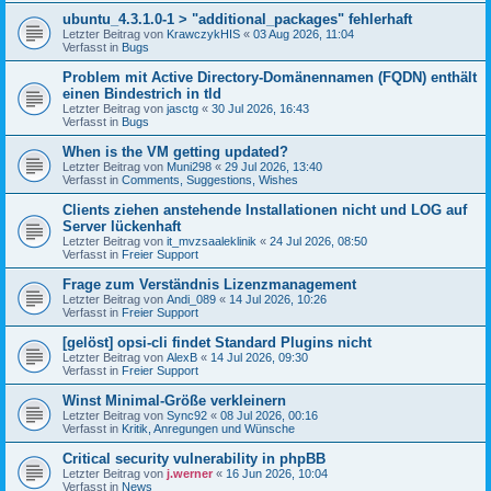
ubuntu_4.3.1.0-1 > "additional_packages" fehlerhaft
Letzter Beitrag von
KrawczykHIS
«
03 Aug 2026, 11:04
Verfasst in
Bugs
Problem mit Active Directory-Domänennamen (FQDN) enthält
einen Bindestrich in tld
Letzter Beitrag von
jasctg
«
30 Jul 2026, 16:43
Verfasst in
Bugs
When is the VM getting updated?
Letzter Beitrag von
Muni298
«
29 Jul 2026, 13:40
Verfasst in
Comments, Suggestions, Wishes
Clients ziehen anstehende Installationen nicht und LOG auf
Server lückenhaft
Letzter Beitrag von
it_mvzsaaleklinik
«
24 Jul 2026, 08:50
Verfasst in
Freier Support
Frage zum Verständnis Lizenzmanagement
Letzter Beitrag von
Andi_089
«
14 Jul 2026, 10:26
Verfasst in
Freier Support
[gelöst] opsi-cli findet Standard Plugins nicht
Letzter Beitrag von
AlexB
«
14 Jul 2026, 09:30
Verfasst in
Freier Support
Winst Minimal-Größe verkleinern
Letzter Beitrag von
Sync92
«
08 Jul 2026, 00:16
Verfasst in
Kritik, Anregungen und Wünsche
Critical security vulnerability in phpBB
Letzter Beitrag von
j.werner
«
16 Jun 2026, 10:04
Verfasst in
News