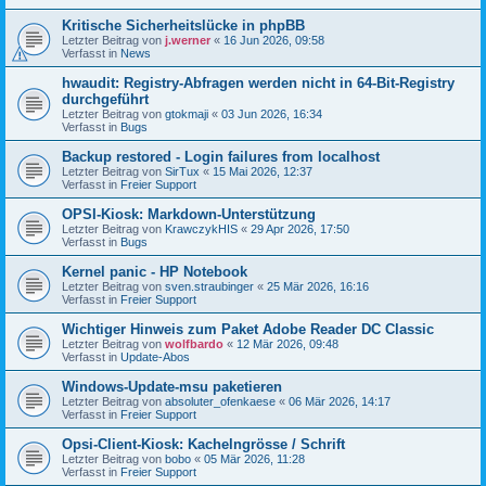
Kritische Sicherheitslücke in phpBB
Letzter Beitrag von
j.werner
«
16 Jun 2026, 09:58
Verfasst in
News
hwaudit: Registry-Abfragen werden nicht in 64-Bit-Registry
durchgeführt
Letzter Beitrag von
gtokmaji
«
03 Jun 2026, 16:34
Verfasst in
Bugs
Backup restored - Login failures from localhost
Letzter Beitrag von
SirTux
«
15 Mai 2026, 12:37
Verfasst in
Freier Support
OPSI-Kiosk: Markdown-Unterstützung
Letzter Beitrag von
KrawczykHIS
«
29 Apr 2026, 17:50
Verfasst in
Bugs
Kernel panic - HP Notebook
Letzter Beitrag von
sven.straubinger
«
25 Mär 2026, 16:16
Verfasst in
Freier Support
Wichtiger Hinweis zum Paket Adobe Reader DC Classic
Letzter Beitrag von
wolfbardo
«
12 Mär 2026, 09:48
Verfasst in
Update-Abos
Windows-Update-msu paketieren
Letzter Beitrag von
absoluter_ofenkaese
«
06 Mär 2026, 14:17
Verfasst in
Freier Support
Opsi-Client-Kiosk: Kachelngrösse / Schrift
Letzter Beitrag von
bobo
«
05 Mär 2026, 11:28
Verfasst in
Freier Support