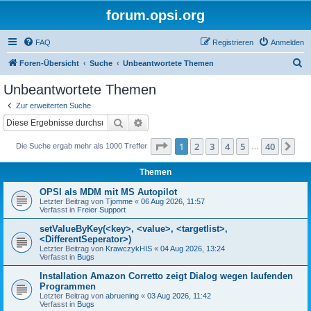
forum.opsi.org
FAQ
Registrieren
Anmelden
S
Foren-Übersicht
Suche
Unbeantwortete Themen
u
Unbeantwortete Themen
c
Zur erweiterten Suche
h
Suche
Erweiterte Suche
e
Seite
1
von
40
1
2
3
4
5
40
Nä
Die Suche ergab mehr als 1000 Treffer
…
Themen
OPSI als MDM mit MS Autopilot
Letzter Beitrag von
Tjomme
«
06 Aug 2026, 11:57
Verfasst in
Freier Support
setValueByKey(<key>, <value>, <targetlist>,
<DifferentSeperator>)
Letzter Beitrag von
KrawczykHIS
«
04 Aug 2026, 13:24
Verfasst in
Bugs
Installation Amazon Corretto zeigt Dialog wegen laufenden
Programmen
Letzter Beitrag von
abruening
«
03 Aug 2026, 11:42
Verfasst in
Bugs