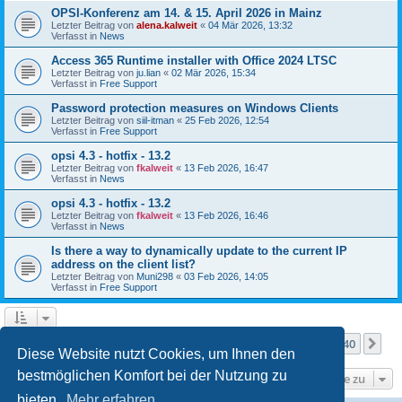
OPSI-Konferenz am 14. & 15. April 2026 in Mainz
Letzter Beitrag von
alena.kalweit
«
04 Mär 2026, 13:32
Verfasst in
News
Access 365 Runtime installer with Office 2024 LTSC
Letzter Beitrag von
ju.lian
«
02 Mär 2026, 15:34
Verfasst in
Free Support
Password protection measures on Windows Clients
Letzter Beitrag von
siil-itman
«
25 Feb 2026, 12:54
Verfasst in
Free Support
opsi 4.3 - hotfix - 13.2
Letzter Beitrag von
fkalweit
«
13 Feb 2026, 16:47
Verfasst in
News
opsi 4.3 - hotfix - 13.2
Letzter Beitrag von
fkalweit
«
13 Feb 2026, 16:46
Verfasst in
News
Is there a way to dynamically update to the current IP
address on the client list?
Letzter Beitrag von
Muni298
«
03 Feb 2026, 14:05
Verfasst in
Free Support
Seite
1
von
40
1
2
3
4
5
40
Nä
Die Suche ergab mehr als 1000 Treffer
…
Diese Website nutzt Cookies, um Ihnen den
bestmöglichen Komfort bei der Nutzung zu
Gehe zu
bieten.
Mehr erfahren