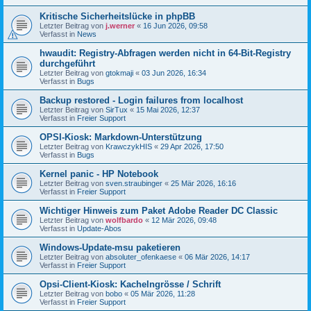
Kritische Sicherheitslücke in phpBB
Letzter Beitrag von
j.werner
«
16 Jun 2026, 09:58
Verfasst in
News
hwaudit: Registry-Abfragen werden nicht in 64-Bit-Registry
durchgeführt
Letzter Beitrag von
gtokmaji
«
03 Jun 2026, 16:34
Verfasst in
Bugs
Backup restored - Login failures from localhost
Letzter Beitrag von
SirTux
«
15 Mai 2026, 12:37
Verfasst in
Freier Support
OPSI-Kiosk: Markdown-Unterstützung
Letzter Beitrag von
KrawczykHIS
«
29 Apr 2026, 17:50
Verfasst in
Bugs
Kernel panic - HP Notebook
Letzter Beitrag von
sven.straubinger
«
25 Mär 2026, 16:16
Verfasst in
Freier Support
Wichtiger Hinweis zum Paket Adobe Reader DC Classic
Letzter Beitrag von
wolfbardo
«
12 Mär 2026, 09:48
Verfasst in
Update-Abos
Windows-Update-msu paketieren
Letzter Beitrag von
absoluter_ofenkaese
«
06 Mär 2026, 14:17
Verfasst in
Freier Support
Opsi-Client-Kiosk: Kachelngrösse / Schrift
Letzter Beitrag von
bobo
«
05 Mär 2026, 11:28
Verfasst in
Freier Support