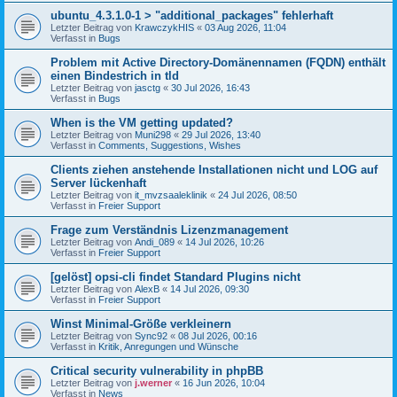
ubuntu_4.3.1.0-1 > "additional_packages" fehlerhaft
Letzter Beitrag von
KrawczykHIS
«
03 Aug 2026, 11:04
Verfasst in
Bugs
Problem mit Active Directory-Domänennamen (FQDN) enthält
einen Bindestrich in tld
Letzter Beitrag von
jasctg
«
30 Jul 2026, 16:43
Verfasst in
Bugs
When is the VM getting updated?
Letzter Beitrag von
Muni298
«
29 Jul 2026, 13:40
Verfasst in
Comments, Suggestions, Wishes
Clients ziehen anstehende Installationen nicht und LOG auf
Server lückenhaft
Letzter Beitrag von
it_mvzsaaleklinik
«
24 Jul 2026, 08:50
Verfasst in
Freier Support
Frage zum Verständnis Lizenzmanagement
Letzter Beitrag von
Andi_089
«
14 Jul 2026, 10:26
Verfasst in
Freier Support
[gelöst] opsi-cli findet Standard Plugins nicht
Letzter Beitrag von
AlexB
«
14 Jul 2026, 09:30
Verfasst in
Freier Support
Winst Minimal-Größe verkleinern
Letzter Beitrag von
Sync92
«
08 Jul 2026, 00:16
Verfasst in
Kritik, Anregungen und Wünsche
Critical security vulnerability in phpBB
Letzter Beitrag von
j.werner
«
16 Jun 2026, 10:04
Verfasst in
News