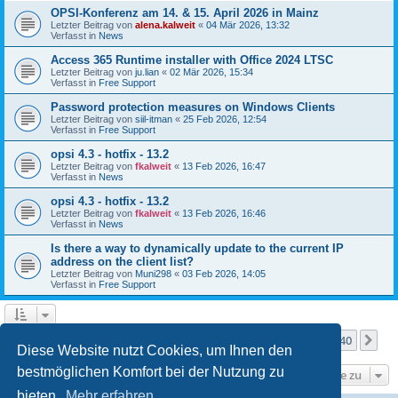
OPSI-Konferenz am 14. & 15. April 2026 in Mainz
Letzter Beitrag von
alena.kalweit
«
04 Mär 2026, 13:32
Verfasst in
News
Access 365 Runtime installer with Office 2024 LTSC
Letzter Beitrag von
ju.lian
«
02 Mär 2026, 15:34
Verfasst in
Free Support
Password protection measures on Windows Clients
Letzter Beitrag von
siil-itman
«
25 Feb 2026, 12:54
Verfasst in
Free Support
opsi 4.3 - hotfix - 13.2
Letzter Beitrag von
fkalweit
«
13 Feb 2026, 16:47
Verfasst in
News
opsi 4.3 - hotfix - 13.2
Letzter Beitrag von
fkalweit
«
13 Feb 2026, 16:46
Verfasst in
News
Is there a way to dynamically update to the current IP
address on the client list?
Letzter Beitrag von
Muni298
«
03 Feb 2026, 14:05
Verfasst in
Free Support
Seite
1
von
40
1
2
3
4
5
40
Nä
Die Suche ergab mehr als 1000 Treffer
…
Diese Website nutzt Cookies, um Ihnen den
bestmöglichen Komfort bei der Nutzung zu
Gehe zu
bieten.
Mehr erfahren