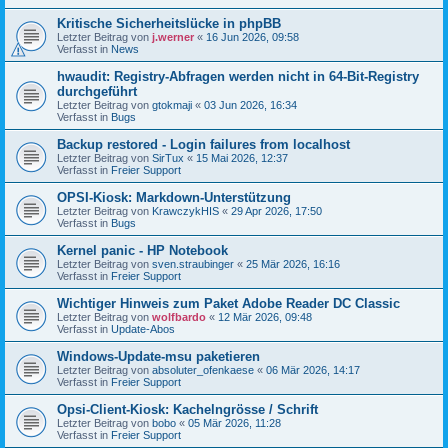
Kritische Sicherheitslücke in phpBB
Letzter Beitrag von
j.werner
«
16 Jun 2026, 09:58
Verfasst in
News
hwaudit: Registry-Abfragen werden nicht in 64-Bit-Registry
durchgeführt
Letzter Beitrag von
gtokmaji
«
03 Jun 2026, 16:34
Verfasst in
Bugs
Backup restored - Login failures from localhost
Letzter Beitrag von
SirTux
«
15 Mai 2026, 12:37
Verfasst in
Freier Support
OPSI-Kiosk: Markdown-Unterstützung
Letzter Beitrag von
KrawczykHIS
«
29 Apr 2026, 17:50
Verfasst in
Bugs
Kernel panic - HP Notebook
Letzter Beitrag von
sven.straubinger
«
25 Mär 2026, 16:16
Verfasst in
Freier Support
Wichtiger Hinweis zum Paket Adobe Reader DC Classic
Letzter Beitrag von
wolfbardo
«
12 Mär 2026, 09:48
Verfasst in
Update-Abos
Windows-Update-msu paketieren
Letzter Beitrag von
absoluter_ofenkaese
«
06 Mär 2026, 14:17
Verfasst in
Freier Support
Opsi-Client-Kiosk: Kachelngrösse / Schrift
Letzter Beitrag von
bobo
«
05 Mär 2026, 11:28
Verfasst in
Freier Support