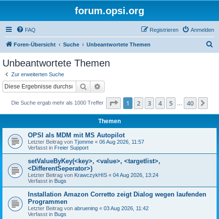
forum.opsi.org
FAQ
Registrieren
Anmelden
S
Foren-Übersicht
Suche
Unbeantwortete Themen
u
Unbeantwortete Themen
c
Zur erweiterten Suche
h
Suche
Erweiterte Suche
e
Seite
1
von
40
1
2
3
4
5
40
Nä
Die Suche ergab mehr als 1000 Treffer
…
Themen
OPSI als MDM mit MS Autopilot
Letzter Beitrag von
Tjomme
«
06 Aug 2026, 11:57
Verfasst in
Freier Support
setValueByKey(<key>, <value>, <targetlist>,
<DifferentSeperator>)
Letzter Beitrag von
KrawczykHIS
«
04 Aug 2026, 13:24
Verfasst in
Bugs
Installation Amazon Corretto zeigt Dialog wegen laufenden
Programmen
Letzter Beitrag von
abruening
«
03 Aug 2026, 11:42
Verfasst in
Bugs