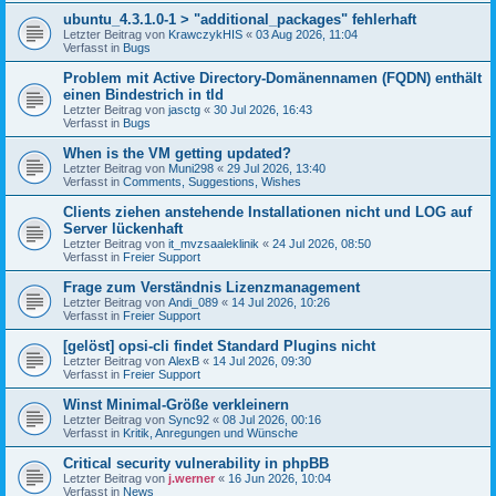
ubuntu_4.3.1.0-1 > "additional_packages" fehlerhaft
Letzter Beitrag von
KrawczykHIS
«
03 Aug 2026, 11:04
Verfasst in
Bugs
Problem mit Active Directory-Domänennamen (FQDN) enthält
einen Bindestrich in tld
Letzter Beitrag von
jasctg
«
30 Jul 2026, 16:43
Verfasst in
Bugs
When is the VM getting updated?
Letzter Beitrag von
Muni298
«
29 Jul 2026, 13:40
Verfasst in
Comments, Suggestions, Wishes
Clients ziehen anstehende Installationen nicht und LOG auf
Server lückenhaft
Letzter Beitrag von
it_mvzsaaleklinik
«
24 Jul 2026, 08:50
Verfasst in
Freier Support
Frage zum Verständnis Lizenzmanagement
Letzter Beitrag von
Andi_089
«
14 Jul 2026, 10:26
Verfasst in
Freier Support
[gelöst] opsi-cli findet Standard Plugins nicht
Letzter Beitrag von
AlexB
«
14 Jul 2026, 09:30
Verfasst in
Freier Support
Winst Minimal-Größe verkleinern
Letzter Beitrag von
Sync92
«
08 Jul 2026, 00:16
Verfasst in
Kritik, Anregungen und Wünsche
Critical security vulnerability in phpBB
Letzter Beitrag von
j.werner
«
16 Jun 2026, 10:04
Verfasst in
News